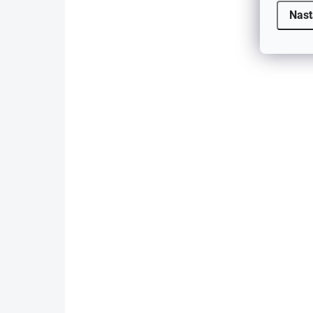
SKLADOM
Nast
Záložný zdroj SINUS UPS
UP
500+ 40Ah (300/500W) |
zd
1.5m kábel
zá
€212,97
bat
€173,15 bez DPH
€2
€23
Do košíka
Pre bezproblémovú prevádzku
kotlov, čerpadiel, počítačov a
Nap
ďalších zariadení pri výpadku
sín
prúdu....
tra