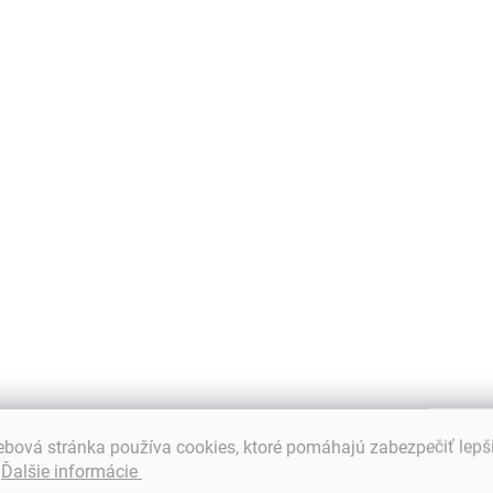
Detail
Do košíka
tý sínusový menič DC/AC
UPS chráni domáce inštalácie
zový spínač typu UPS Sieťová
zariadenia pred prepätiami,
jačka batérií (usmerňovač)...
prehriatím a preťažením. Je t
ideálne...
bová stránka používa cookies, ktoré pomáhajú zabezpečiť lepš
.
Ďalšie informácie