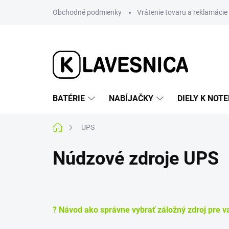
Prejsť
Obchodné podmienky
Vrátenie tovaru a reklamácie
na
obsah
BATÉRIE
NABÍJAČKY
DIELY K NO
Domov
UPS
Núdzové zdroje UPS
? Návod ako správne vybrať záložný zdroj pre v