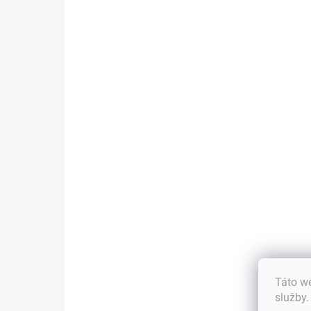
Do košíka
On-line neprerušiteľný zdroj Pure
čis
Sine Wave od Qoltec poskytne
Núd
vášmu zariadeniu čistú energiu
nabí
s...
Táto we
služby