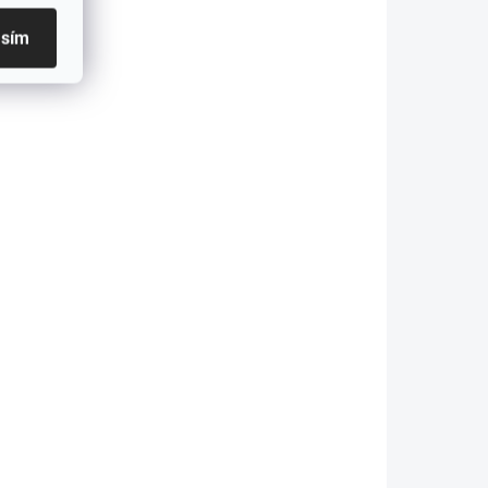
SKLADOM
ADOM
UPS núdzový napájací
asím
a
zdroj pre čerpadla
ústrednej pece 800VA
500W
€122,88
€99,90 bez DPH
Do košíka
čistý sínusový menič DC/AC
Núdzový spínač typu UPS Sieťová
ťová
nabíjačka batérií (usmerňovač)...
)...