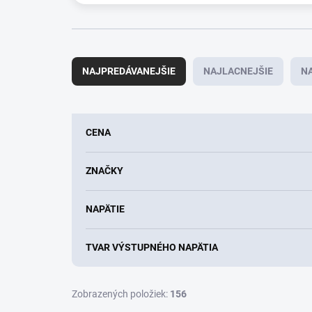
R
a
NAJPREDÁVANEJŠIE
NAJLACNEJŠIE
N
d
e
n
i
CENA
e
p
r
ZNAČKY
o
d
NAPÄTIE
u
k
t
TVAR VÝSTUPNÉHO NAPÄTIA
o
v
Zobrazených položiek:
156