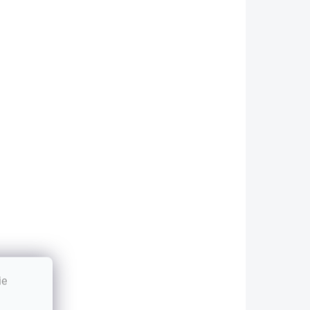
Výkonný záložný zdroj - RackUPS
s kapacitou 1200VA/720W,
ideálny pre počítače a sieťové...
 a
o
ie