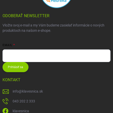
ODOBERAŤ NEWSLETTER
Vložte svoj e-mail a my Vám budeme zasielať informácie o nových
produktoch na našom e-shope.
EMAIL
Prihlásiť sa
KONTAKT
info
@
klavesnica.sk
043 202 2 333
klavesnica