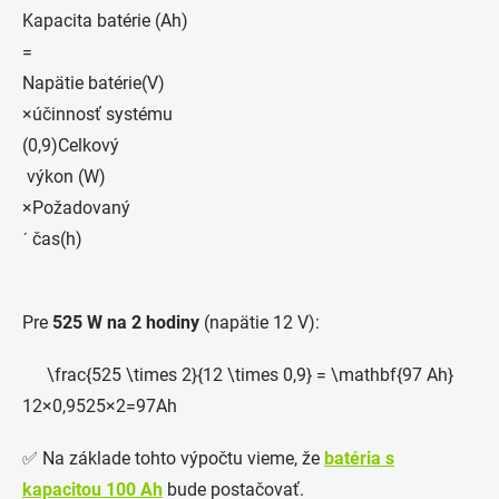
Kapacita bat
é
rie (Ah)
=
Napätie batérie(V)
×účinnosť systému
(0,9)Celkový
výkon (W)
×Požadovaný
ˊ
čas(h)
Pre
525 W na 2 hodiny
(napätie 12 V):
\frac{525 \times 2}{12 \times 0,9} = \mathbf{97 Ah}
12
×
0
,
9
525
×
2
=
97Ah
✅ Na základe tohto výpočtu vieme, že
batéria s
kapacitou 100 Ah
bude postačovať.