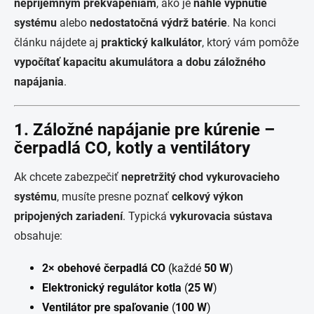
nepríjemným prekvapeniam
, ako je
náhle vypnutie
systému
alebo
nedostatočná výdrž batérie
. Na konci
článku nájdete aj
praktický kalkulátor
, ktorý vám pomôže
vypočítať kapacitu akumulátora a dobu záložného
napájania
.
1. Záložné napájanie pre kúrenie –
čerpadlá CO, kotly a ventilátory
Ak chcete zabezpečiť
nepretržitý chod vykurovacieho
systému
, musíte presne poznať
celkový výkon
pripojených zariadení
. Typická
vykurovacia sústava
obsahuje:
2× obehové čerpadlá CO
(každé
50 W
)
Elektronický regulátor kotla
(
25 W
)
Ventilátor pre spaľovanie
(
100 W
)