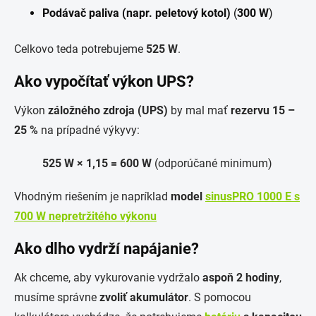
Podávač paliva (napr. peletový kotol)
(
300 W
)
Celkovo teda potrebujeme
525 W
.
Ako vypočítať výkon UPS?
Výkon
záložného zdroja (UPS)
by mal mať
rezervu 15 –
25 %
na prípadné výkyvy:
525 W × 1,15 = 600 W
(odporúčané minimum)
Vhodným riešením je napríklad
model
sinusPRO 1000 E s
700 W nepretržitého výkonu
Ako dlho vydrží napájanie?
Ak chceme, aby vykurovanie vydržalo
aspoň 2 hodiny
,
musíme správne
zvoliť akumulátor
. S pomocou