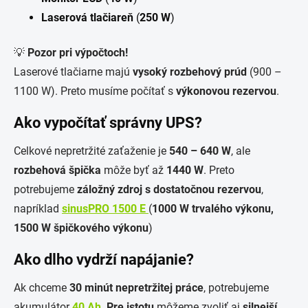
Laserová tlačiareň
(
250 W
)
💡
Pozor pri výpočtoch!
Laserové tlačiarne majú
vysoký rozbehový prúd
(900 –
1100 W). Preto musíme počítať s
výkonovou rezervou
.
Ako vypočítať správny UPS?
Celkové nepretržité zaťaženie je
540 – 640 W
, ale
rozbehová špička
môže byť až
1440 W
. Preto
potrebujeme
záložný zdroj s dostatočnou rezervou
,
napríklad
sinusPRO 1500 E
(
1000 W trvalého výkonu,
1500 W špičkového výkonu
)
Ako dlho vydrží napájanie?
Ak chceme
30 minút nepretržitej práce
, potrebujeme
akumulátor
40 Ah
.
Pre istotu
môžeme zvoliť aj
silnejší