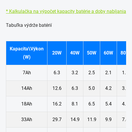
* Kalkulačka na výpočet kapacity batérie a doby nabíjania
Tabuľka výdrže batérií
Kapacita\Výkon
20W
40W
50W
60W
80W
(W)
7Ah
6.3
3.2
2.5
2.1
1.6
14Ah
12.6
6.3
5.0
4.2
3.2
18Ah
16.2
8.1
6.5
5.4
4.1
33Ah
29.7
14.9
11.9
9.9
7.4