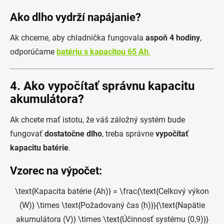
Ako dlho vydrží napájanie?
Ak chceme, aby chladnička fungovala
aspoň 4 hodiny
,
odporúčame
batériu s kapacitou 65 Ah
.
4. Ako vypočítať správnu kapacitu
akumulátora?
Ak chcete mať istotu, že váš záložný systém bude
fungovať
dostatočne dlho
, treba správne
vypočítať
kapacitu batérie
.
Vzorec na výpočet:
\text{Kapacita batérie (Ah)} = \frac{\text{Celkový výkon
(W)} \times \text{Požadovaný čas (h)}}{\text{Napätie
akumulátora (V)} \times \text{Účinnosť systému (0,9)}}