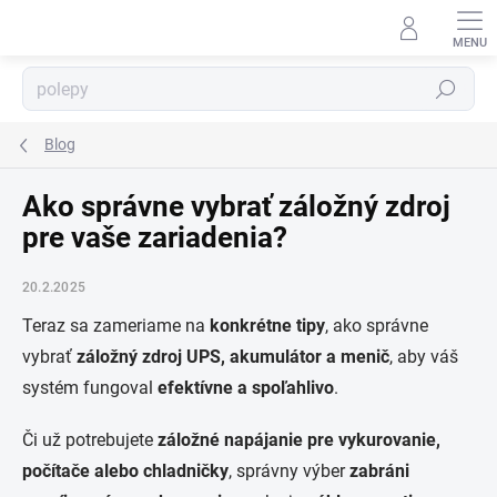
Prejsť
na
obsah
Hľadať
Blog
⬇
AI asistent · online
Ako správne vybrať záložný zdroj
pre vaše zariadenia?
20.2.2025
Teraz sa zameriame na
konkrétne tipy
, ako správne
vybrať
záložný zdroj UPS, akumulátor a menič
, aby váš
systém fungoval
efektívne a spoľahlivo
.
Či už potrebujete
záložné napájanie pre vykurovanie,
počítače alebo chladničky
, správny výber
zabráni