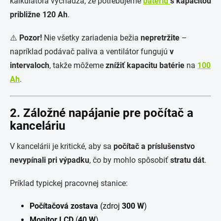
kalkulátora vychádza, že potrebujeme
batériu
s kapacitou
približne 120 Ah
.
⚠️
Pozor!
Nie všetky zariadenia bežia
nepretržite
–
napríklad podávač paliva a ventilátor fungujú
v
intervaloch
, takže môžeme
znížiť kapacitu batérie
na
100
Ah
.
2. Záložné napájanie pre počítač a
kanceláriu
V kancelárii je kritické, aby sa
počítač a príslušenstvo
nevypínali pri výpadku
, čo by mohlo spôsobiť
stratu dát
.
Príklad typickej pracovnej stanice:
Počítačová zostava
(zdroj
300 W
)
Monitor LCD
(
40 W
)