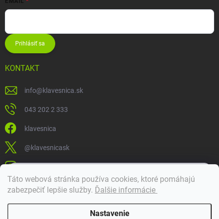
EMAIL
Prihlásiť sa
KONTAKT
info
@
klavesnica.sk
043 202 2 333
klavesnica
@klavesnicask
klavesnica_sk
×
Táto webová stránka používa cookies, ktoré pomáhajú
Dobrý deň! 👋 Pomôžem vám nájsť správny diel. Napíšte mi.
zabezpečiť lepšie služby
.
Ďalšie informácie
Doprava a platba
Nastavenie