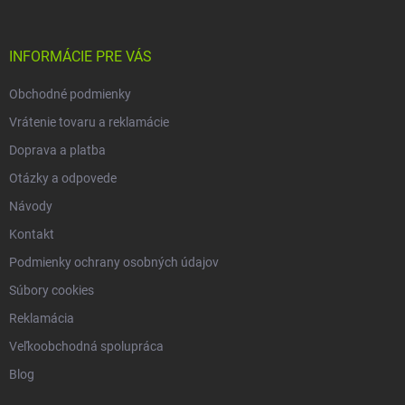
e
ä
p
t
r
i
INFORMÁCIE PRE VÁS
v
e
k
Obchodné podmienky
y
v
Vrátenie tovaru a reklamácie
ý
p
Doprava a platba
i
Otázky a odpovede
s
u
Návody
Kontakt
Podmienky ochrany osobných údajov
Súbory cookies
Reklamácia
Veľkoobchodná spolupráca
Blog