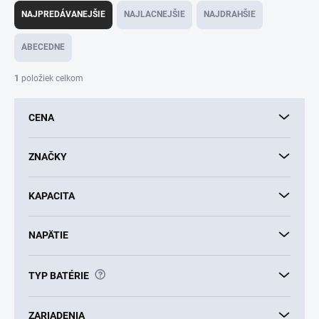
a
NAJPREDÁVANEJŠIE
NAJLACNEJŠIE
NAJDRAHŠIE
d
e
ABECEDNE
n
i
1
položiek celkom
e
p
CENA
r
o
d
ZNAČKY
u
k
KAPACITA
t
o
v
NAPÄTIE
?
TYP BATÉRIE
ZARIADENIA