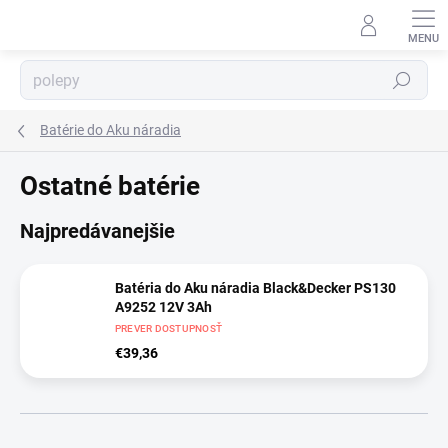
Prejsť
na
obsah
⬇
AI asistent · online
Hľadať
Batérie do Aku náradia
Ostatné batérie
Najpredávanejšie
Batéria do Aku náradia Black&Decker PS130
A9252 12V 3Ah
PREVER DOSTUPNOSŤ
€39,36
R