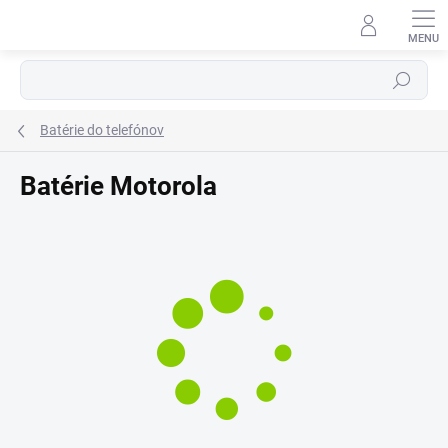
Prejsť
⬇
na
AI asistent · online
obsah
Hľadať
Batérie do telefónov
Batérie Motorola