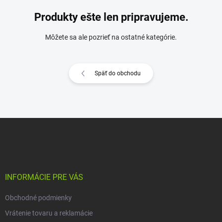
Produkty ešte len pripravujeme.
Môžete sa ale pozrieť na ostatné kategórie.
Späť do obchodu
Z
á
p
ä
t
i
INFORMÁCIE PRE VÁS
e
Obchodné podmienky
Vrátenie tovaru a reklamácie