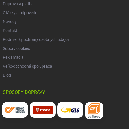
Doprava a platba
Otázky a odpovede
Návody
Kontakt
Podmienky ochrany osobných údajov
Súbory cookies
Reklamácia
Veľkoobchodná spolupráca
Blog
SPÔSOBY DOPRAVY