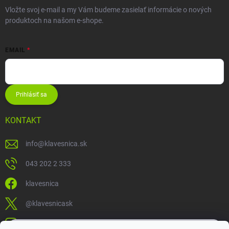
Vložte svoj e-mail a my Vám budeme zasielať informácie o nových
produktoch na našom e-shope.
EMAIL
Prihlásiť sa
KONTAKT
info
@
klavesnica.sk
043 202 2 333
klavesnica
@klavesnicask
klavesnica_sk
×