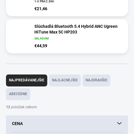
1-3 PRAC.DNÍ
€21,46
Slúchadlá Bluetooth 5.4 Hybrid ANC Ugreen
HiTune Max 5C HP203
SKLADOM
€44,59
R
a
NAJPREDÁVANEJŠIE
NAJLACNEJŠIE
NAJDRAHŠIE
d
e
ABECEDNE
n
i
12
položiek celkom
e
p
CENA
r
o