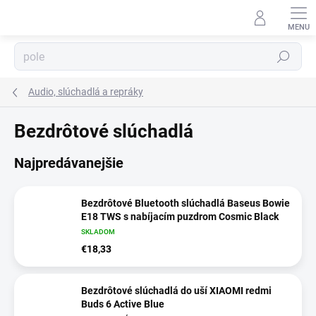
Prejsť
na
obsah
Hľadať
⬇
AI asistent · online
Audio, slúchadlá a repráky
Bezdrôtové slúchadlá
Najpredávanejšie
Bezdrôtové Bluetooth slúchadlá Baseus Bowie
E18 TWS s nabíjacím puzdrom Cosmic Black
SKLADOM
€18,33
Bezdrôtové slúchadlá do uší XIAOMI redmi
Buds 6 Active Blue