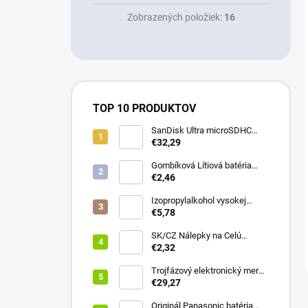
Zobrazených položiek:
16
TOP 10 PRODUKTOV
SanDisk Ultra microSDHC
32GB 100MB/s + adaptér
€32,29
Gombíková Lítiová batéria
€2,46
BR2330 - Panasonic 3V
Izopropylalkohol vysokej
čistoty IPA 99,9% 1000 ml –
€5,78
Univerzálny čistiaci
prostriedok pre elektroniku a
SK/CZ Nálepky na Celú
optiku
Klávesnicu - Notebook & PC
€2,32
(13x13mm)
Trojfázový elektronický merač
Qoltec | Merač spotreby
€29,27
energie na DIN lištu | 400V |
100A | LCD | 4P
Originál Panasonic batéria