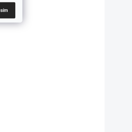
Do košíka
Detail
asím
Nová bezdrôtová
myš C-TECH WLM-
 Redukcia hluku pri
02
liknutí pomáha
ychutnať prácu
re Vás a Vaše
kolie.• Tiché
ĺzanie a...
SKLADOM
SKLADOM