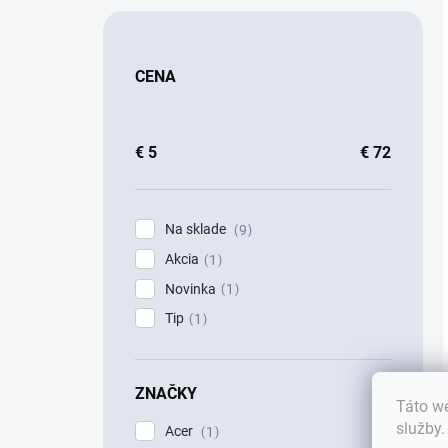
CENA
€
5
€
72
Na sklade
9
Akcia
1
Novinka
1
Tip
1
ZNAČKY
Táto we
služby
Acer
1