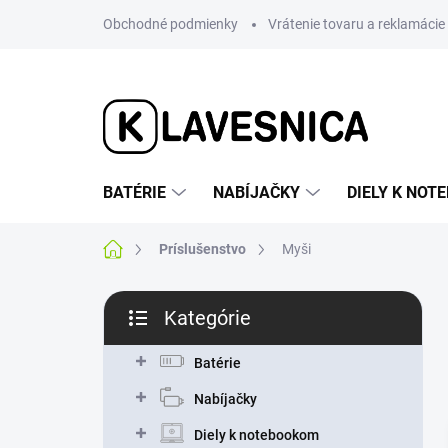
Prejsť
Obchodné podmienky
Vrátenie tovaru a reklamácie
na
obsah
BATÉRIE
NABÍJAČKY
DIELY K NO
Domov
Príslušenstvo
Myši
B
Kategórie
o
Preskočiť
č
kategórie
n
Batérie
ý
Nabíjačky
p
a
Diely k notebookom