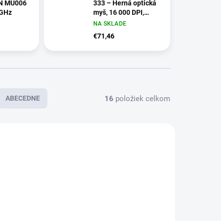
N MU006
333 – Herná optická
 GHz
myš, 16 000 DPI,
RGB, čierna
NA SKLADE
€71,46
16
položiek celkom
ABECEDNE
NA SKLADE
SKLADOM