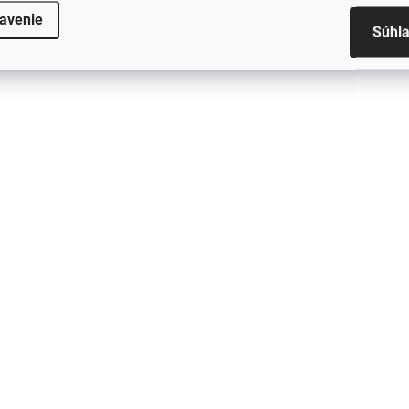
€17,15 bez DPH
avenie
Do košíka
Súhl
Detail
Ergonomická
•
Nízka hmotnosť a
vertikálna
k
ergonomický dizajn
konštrukcia –
v
neunavujú vaše
prirodzený úchop
p
ruky pri práci,
pre pohodlie a
o
Podpora
zdravie rúk...
k
bezdrôtového...
TIP
SKLADOM
PREVER DOSTUPNOSŤ