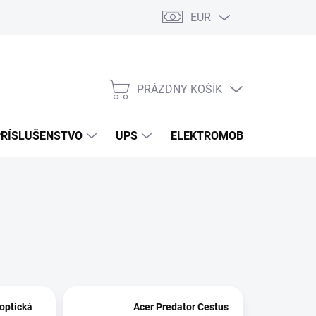
EUR
Podmienky ochrany osobných údajov
Súbory cookies
Rekla
PRÁZDNY KOŠÍK
NÁKUPNÝ
KOŠÍK
PRÍSLUŠENSTVO
UPS
ELEKTROMOBILITA
O
optická
Acer Predator Cestus