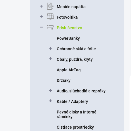
n
Meniče napätia
e
l
Fotovoltika
Príslušenstvo
PowerBanky
Ochranné sklá a fólie
Obaly, puzdrá, kryty
Apple AirTag
Držiaky
Audio, slúchadlá a repráky
Káble / Adaptéry
Pevné disky a Interné
rámčeky
Čistiace prostriedky