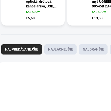
optická, drôtová,
myš UGREE
kancelárska, USB,
90545B 2,4
čierna, 1200DPI
SKLADOM
SKLADOM
€5,60
€13,53
R
a
NAJPREDÁVANEJŠIE
NAJLACNEJŠIE
NAJDRAHŠIE
d
e
n
V
i
ý
NOVINKA
e
p
p
i
r
s
o
p
d
r
u
o
SKLADOM
SKLADOM
k
d