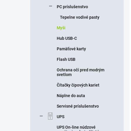
PC príslušenstvo
Tepelne vodivé pasty
Myši
Hub USB-C
Pamäťové karty
Flash USB
Ochrana očí pred modrým
svetlom
Čítačky čipových kariet
Náplne do auta
Servisné príslušenstvo
UPS
UPS On-line núdzové