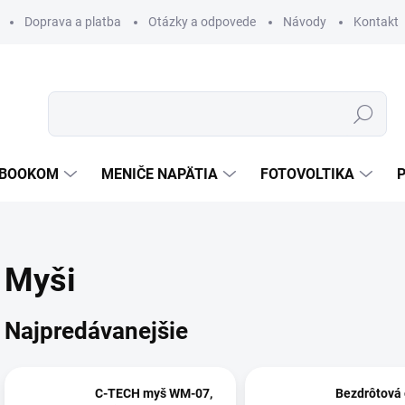
Doprava a platba
Otázky a odpovede
Návody
Kontakt
Hľadať
TEBOOKOM
MENIČE NAPÄTIA
FOTOVOLTIKA
Myši
Najpredávanejšie
C-TECH myš WM-07,
Bezdrôtová 