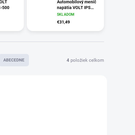
VOLT
Automobilový menič
S-500
napätia VOLT IPS
500 PLUS 24/230V
SKLADOM
€31,49
4
položiek celkom
ABECEDNE
SKLADOM
SKLADOM