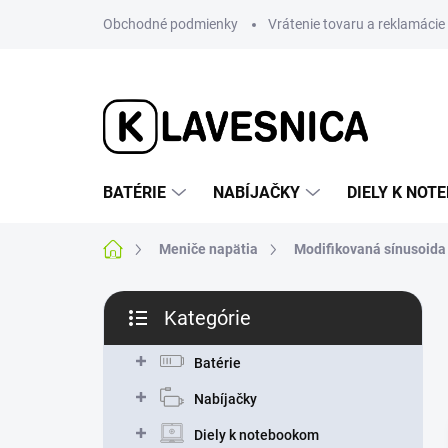
Prejsť
Obchodné podmienky
Vrátenie tovaru a reklamácie
na
obsah
BATÉRIE
NABÍJAČKY
DIELY K NO
Domov
Meniče napätia
Modifikovaná sínusoida
B
Kategórie
o
Preskočiť
č
kategórie
n
Batérie
ý
Nabíjačky
p
a
Diely k notebookom