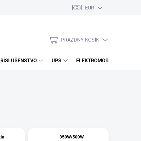
EUR
Podmienky ochrany osobných údajov
Súbory cookies
Rekla
PRÁZDNY KOŠÍK
NÁKUPNÝ
KOŠÍK
PRÍSLUŠENSTVO
UPS
ELEKTROMOBILITA
O
ia
350W/500W