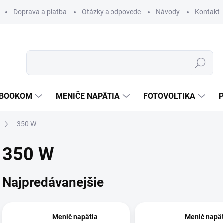
Doprava a platba
Otázky a odpovede
Návody
Kontakt
Hľadať
TEBOOKOM
MENIČE NAPÄTIA
FOTOVOLTIKA
350 W
350 W
Najpredávanejšie
Menič napätia
Menič napät