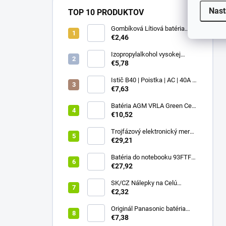
Nast
TOP 10 PRODUKTOV
Gombíková Lítiová batéria
€2,46
BR2330 - Panasonic 3V
Izopropylalkohol vysokej
čistoty IPA 99,9% 1000 ml –
€5,78
Univerzálny čistiaci
prostriedok pre elektroniku a
Istič B40 | Poistka | AC | 40A |
optiku
3P
€7,63
Batéria AGM VRLA Green Cell
12V 1.2Ah
€10,52
Trojfázový elektronický merač
Qoltec | Merač spotreby
€29,21
energie na DIN lištu | 400V |
100A | LCD | 4P
Batéria do notebooku 93FTF
GJKNX pre Dell Latitude 5280
€27,92
5290 5480 5490 5491 5495
5580 5590 5591 Precision
SK/CZ Nálepky na Celú
3520 3530
Klávesnicu - Notebook & PC
€2,32
(13x13mm)
Originál Panasonic batéria
NCR18650B 3400mAh 3,6V Li-
€7,38
ion Vysokokapacitný