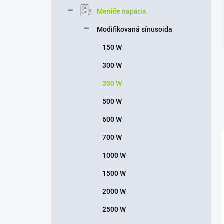
n
Meniče napätia
e
l
Modifikovaná sínusoida
150 W
300 W
350 W
500 W
600 W
700 W
1000 W
1500 W
2000 W
2500 W