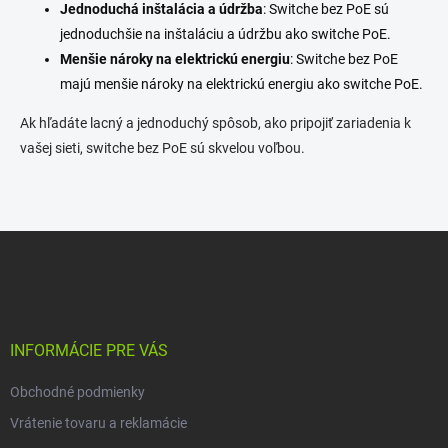
Jednoduchá inštalácia a údržba
c
: Switche bez PoE sú
i
jednoduchšie na inštaláciu a údržbu ako switche PoE.
e
Menšie nároky na elektrickú energiu
: Switche bez PoE
p
majú menšie nároky na elektrickú energiu ako switche PoE.
r
v
Ak hľadáte lacný a jednoduchý spôsob, ako pripojiť zariadenia k
k
y
vašej sieti, switche bez PoE sú skvelou voľbou.
v
ý
p
i
Z
s
u
á
p
ä
t
i
INFORMÁCIE PRE VÁS
e
Obchodné podmienky
Vrátenie tovaru a reklamácie