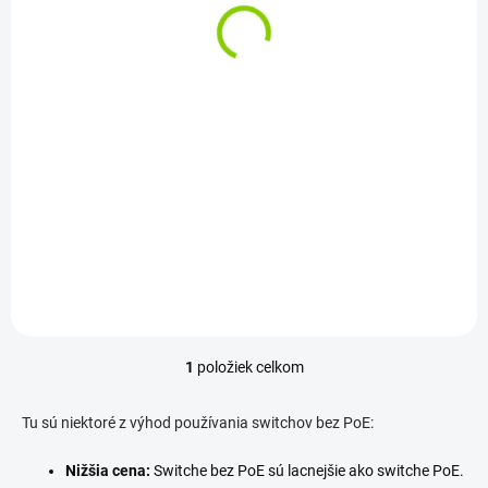
t
10/100Mb/s, Kryt
o
Desktop
v
€40,04
€32,55 bez DPH
Do košíka
16x 10/100Mbps RJ45
portov: Pripojte až 16
zariadení súčasne.
Automatické
vyjednávanie: Switch...
1
položiek celkom
O
v
l
Tu sú niektoré z výhod používania switchov bez PoE:
á
d
Nižšia cena:
Switche bez PoE sú lacnejšie ako switche PoE.
a