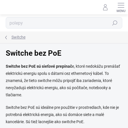
Prejsť
na
obsah
⬇
AI asistent · online
Hľadať
Switche
Switche bez PoE
Switche bez PoE sú sieťové prepínač
e, ktoré nedokážu prenášať
elektrickú energiu spolu s dátami cez ethernetový kábel. To
znamená, že tieto switche môžu pripojiť iba zariadenia, ktoré
nevyžadujú elektrickú energiu, ako sú počítače, notebooky a
tlačiarne.
Switche bez PoE sú ideálne pre použitie v prostrediach, kde nie je
potrebná elektrická energia, ako sú domáce siete a malé
kancelárie. Sú tiež lacnejšie ako switche PoE.