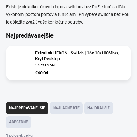
Existuje niekoľko rôznych typov switchov bez PoE, ktoré sa líšia
výkonom, počtom portov a funkciami. Pri výbere switcha bez PoE
je dôležité zvážiť vaše konkrétne potreby.
Najpredávanejšie
Extralink HEXON | Switch | 16x 10/100Mb/s,
Kryt Desktop
1-3 PRAC.DNÍ
€40,04
R
a
NAJPREDÁVANEJŠIE
NAJLACNEJŠIE
NAJDRAHŠIE
d
e
ABECEDNE
n
i
1
položiek celkom