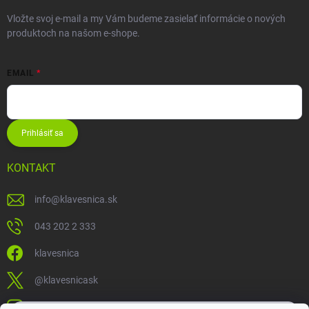
Vložte svoj e-mail a my Vám budeme zasielať informácie o nových
produktoch na našom e-shope.
EMAIL
Prihlásiť sa
KONTAKT
info
@
klavesnica.sk
043 202 2 333
klavesnica
@klavesnicask
klavesnica_sk