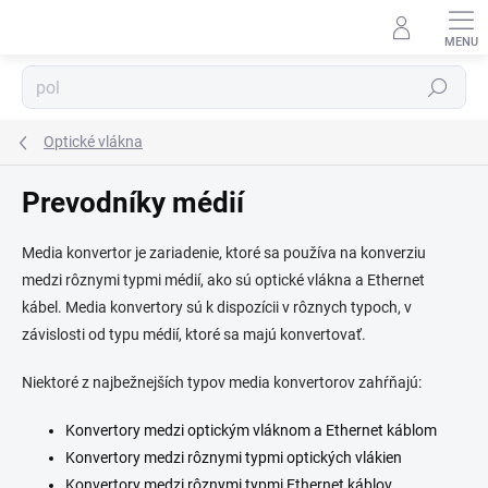
Prejsť
na
⬇
obsah
AI asistent · online
Hľadať
Optické vlákna
Prevodníky médií
Media konvertor je zariadenie, ktoré sa používa na konverziu
medzi rôznymi typmi médií, ako sú optické vlákna a Ethernet
kábel. Media konvertory sú k dispozícii v rôznych typoch, v
závislosti od typu médií, ktoré sa majú konvertovať.
Niektoré z najbežnejších typov media konvertorov zahŕňajú:
Konvertory medzi optickým vláknom a Ethernet káblom
Konvertory medzi rôznymi typmi optických vlákien
Konvertory medzi rôznymi typmi Ethernet káblov