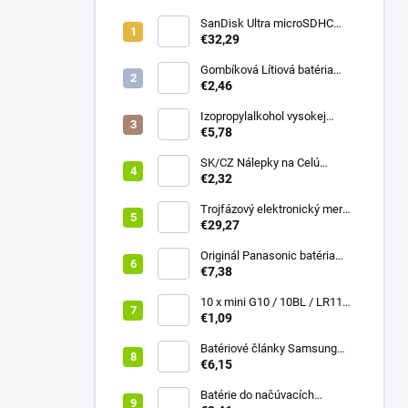
SanDisk Ultra microSDHC
32GB 100MB/s + adaptér
€32,29
Gombíková Lítiová batéria
€2,46
BR2330 - Panasonic 3V
Izopropylalkohol vysokej
čistoty IPA 99,9% 1000 ml –
€5,78
Univerzálny čistiaci
prostriedok pre elektroniku a
SK/CZ Nálepky na Celú
optiku
Klávesnicu - Notebook & PC
€2,32
(13x13mm)
Trojfázový elektronický merač
Qoltec | Merač spotreby
€29,27
energie na DIN lištu | 400V |
100A | LCD | 4P
Originál Panasonic batéria
NCR18650B 3400mAh 3,6V Li-
€7,38
ion Vysokokapacitný
akumuláto
10 x mini G10 / 10BL / LR1130
Alkalická batéria everActive
€1,09
Batériové články Samsung
INR18650 25R 2500mAh 20A
€6,15
vysokoprúdové
Batérie do načúvacích