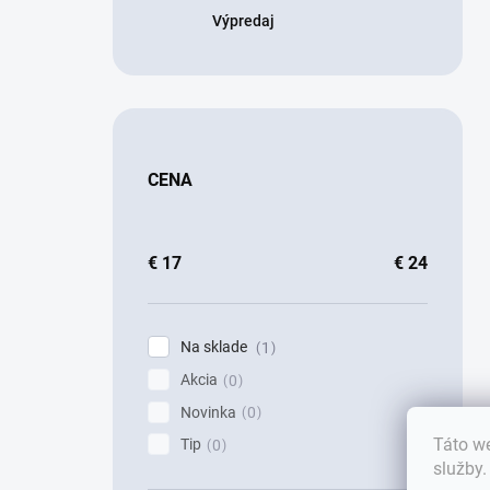
Výpredaj
CENA
€
17
€
24
Na sklade
1
Akcia
0
Novinka
0
Táto we
Tip
0
služby