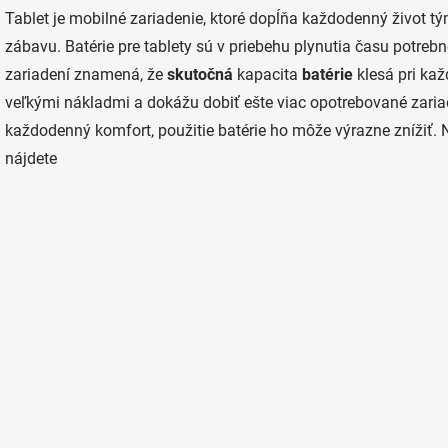
v
Tablet je mobilné zariadenie, ktoré dopĺňa každodenný život t
l
á
zábavu. Batérie pre tablety sú v priebehu plynutia času potrebn
d
zariadení znamená, že
skutočná
kapacita
batérie
klesá pri kaž
a
c
veľkými nákladmi a dokážu dobiť ešte viac opotrebované zariad
i
každodenný komfort, použitie batérie ho môže výrazne znížiť. 
e
p
nájdete
r
v
k
y
v
ý
p
i
s
u