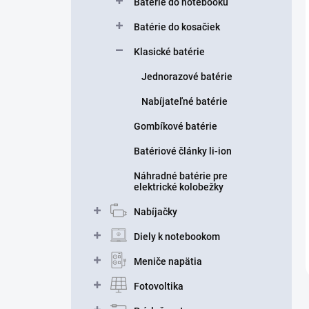
Batérie do notebooku
Batérie do kosačiek
Klasické batérie
Jednorazové batérie
Nabíjateľné batérie
Gombíkové batérie
Batériové články li-ion
Náhradné batérie pre
elektrické kolobežky
Nabíjačky
Diely k notebookom
Meniče napätia
Fotovoltika