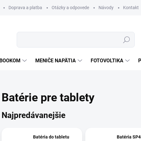
Doprava a platba
Otázky a odpovede
Návody
Kontakt
Hľadať
TEBOOKOM
MENIČE NAPÄTIA
FOTOVOLTIKA
Batérie pre tablety
Najpredávanejšie
Batéria do tabletu
Batéria SP