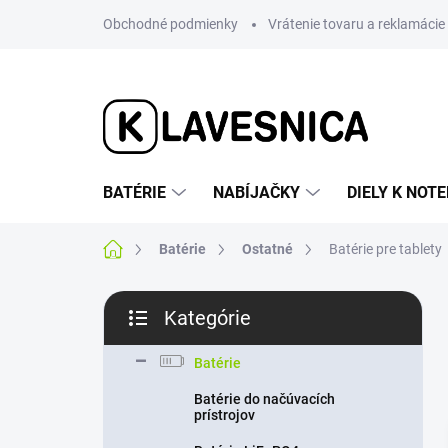
Prejsť
Obchodné podmienky
Vrátenie tovaru a reklamácie
na
obsah
BATÉRIE
NABÍJAČKY
DIELY K NO
Domov
Batérie
Ostatné
Batérie pre tablety
B
Kategórie
o
Preskočiť
č
kategórie
n
Batérie
ý
Batérie do načúvacích
p
prístrojov
a