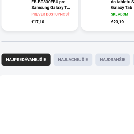
EB-BT330FBU pre
do tabletu
Samsung Galaxy Tab
Galaxy Tab
4 8.0 T330 T331
PREVER DOSTUPNOSŤ
SKLADOM
T337
€17,10
€23,19
R
a
NAJPREDÁVANEJŠIE
NAJLACNEJŠIE
NAJDRAHŠIE
d
e
n
V
i
ý
e
p
p
i
r
s
o
p
d
r
u
o
PREVER
SKLADOM
k
d
DOSTUPNOSŤ