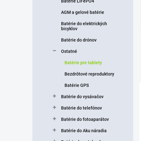
n
Batérie LiFePO4
e
AGM a gelové batérie
l
Batérie do elektrických
bicyklov
Batérie do drónov
Ostatné
Batérie pre tablety
Bezdrôtové reproduktory
Batérie GPS
Batérie do vysávačov
Batérie do telefónov
Batérie do fotoaparátov
Batérie do Aku náradia