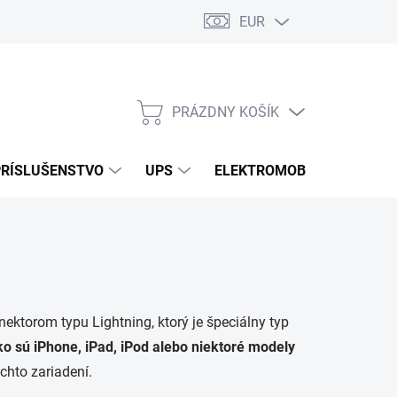
EUR
Podmienky ochrany osobných údajov
Súbory cookies
Rekla
PRÁZDNY KOŠÍK
NÁKUPNÝ
KOŠÍK
PRÍSLUŠENSTVO
UPS
ELEKTROMOBILITA
O
ektorom typu Lightning, ktorý je špeciálny typ
ko sú iPhone, iPad, iPod alebo niektoré modely
chto zariadení.