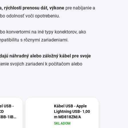
la, rýchlosti prenosu dát, výkone
pre nabíjanie a
ebo odolnosť voči opotrebeniu.
bo konvertormi na iné typy konektorov, ako
patibilitu s rôznymi zariadeniami.
adajú náhradný alebo záložný kábel pre svoje
pojenie svojich zariadení k počítačom alebo
el USB -
Kábel USB - Apple
CD
Lightning USB- 1,00
CBB-1IBL
m MD818ZM/A
dporou
SKLADOM
bíjania až