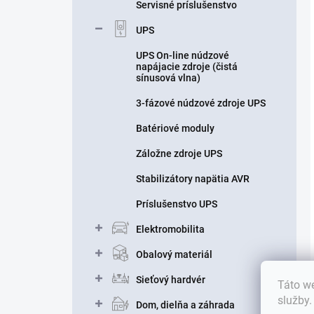
Servisné príslušenstvo
UPS
UPS On-line núdzové
napájacie zdroje (čistá
sínusová vlna)
3-fázové núdzové zdroje UPS
Batériové moduly
Záložne zdroje UPS
Stabilizátory napätia AVR
Príslušenstvo UPS
Elektromobilita
Obalový materiál
Sieťový hardvér
Táto we
služby
Dom, dielňa a záhrada