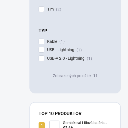
1 m
2
TYP
Káble
1
USB - Lightning
1
USB-A 2.0 - Lightning
1
Zobrazených položiek:
11
TOP 10 PRODUKTOV
Gombíková Lítiová batéria
€2,46
BR2330 - Panasonic 3V