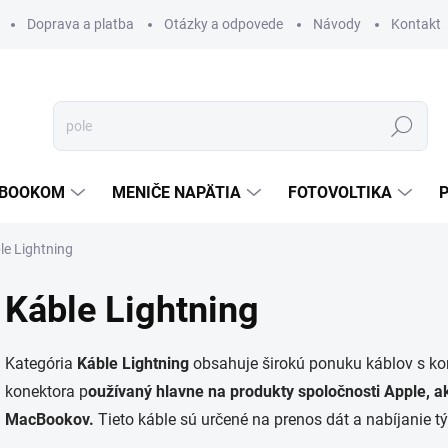
Doprava a platba
Otázky a odpovede
Návody
Kontakt
Hľadať
TEBOOKOM
MENIČE NAPÄTIA
FOTOVOLTIKA
le Lightning
Káble Lightning
Kategória
Káble Lightning
obsahuje širokú ponuku káblov s kon
konektora p
oužívaný hlavne na produkty spoločnosti Apple, a
MacBookov.
Tieto káble sú určené na prenos dát a nabíjanie tý