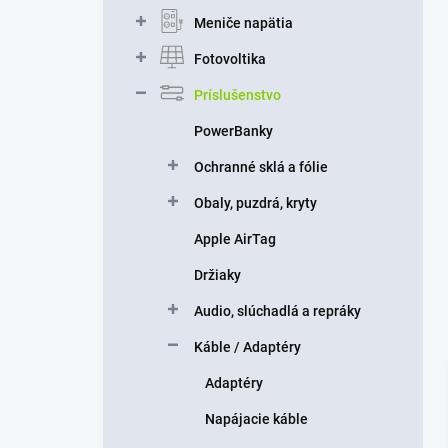
n
Meniče napätia
e
l
Fotovoltika
Príslušenstvo
PowerBanky
Ochranné sklá a fólie
Obaly, puzdrá, kryty
Apple AirTag
Držiaky
Audio, slúchadlá a repráky
Káble / Adaptéry
Adaptéry
Napájacie káble