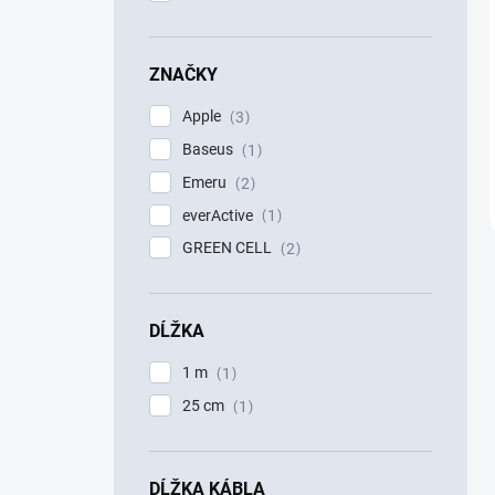
ZNAČKY
Apple
3
Baseus
1
Emeru
2
everActive
1
GREEN CELL
2
DĹŽKA
1 m
1
25 cm
1
DĹŽKA KÁBLA