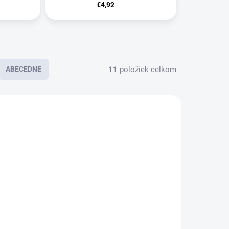
€4,92
11
položiek celkom
ABECEDNE
IA
AKCIA
SKLADOM
SKLADOM
ábel USB -
Nabíjací kábel
Apple
Baseus Cafule
ightning USB-
CATKLF-PG1