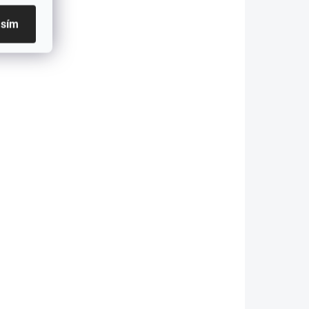
zariadeniami Apple
s lightning...
asím
SKLADOM
Kábel GCmatte
ightning 25
m s funkciou
ýchleho
abíjania
€6,83
pple 2.4A
5,55 bez DPH
Do košíka