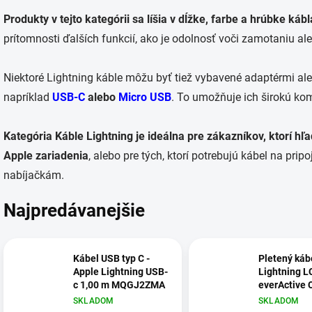
Produkty v tejto kategórii sa líšia v dĺžke, farbe a hrúbke káb
prítomnosti ďalších funkcií, ako je odolnosť voči zamotaniu al
Niektoré Lightning káble môžu byť tiež vybavené adaptérmi ale
napríklad
USB-C
alebo
Micro USB
. To umožňuje ich širokú kom
Kategória Káble Lightning je ideálna pre zákazníkov, ktorí hľ
Apple zariadenia
, alebo pre tých, ktorí potrebujú kábel na pri
nabíjačkám.
Najpredávanejšie
Kábel USB typ C -
Pletený káb
Apple Lightning USB-
Lightning L
c 1,00 m MQGJ2ZMA
everActive 
100cm s po
SKLADOM
SKLADOM
rýchleho na