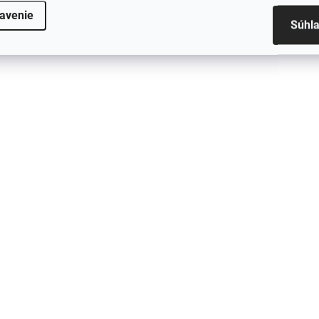
najnovšími...
iPadu, iPodu či...
avenie
Súhl
ZVYČAJNE 14 DNI
VYPREDANÉ
Originálny
Originálny
kábel USB typ
L
Kabel USB -
C - Apple
c
Apple
Lightning USB-
r
Lightning
c 1,00 m
n
€17,22
foxconn 1,00 m
€14,61
MQGJ2ZMA
A
MD818ZM/A
€14 bez DPH
€
€11,88 bez DPH
Do košíka