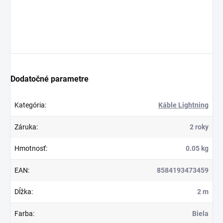
Dodatočné parametre
Kategória
:
Káble Lightning
Záruka
:
2 roky
Hmotnosť
:
0.05 kg
EAN
:
8584193473459
Dĺžka
:
2 m
Farba
:
Biela