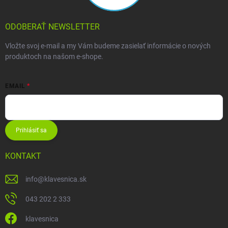
ODOBERAŤ NEWSLETTER
Vložte svoj e-mail a my Vám budeme zasielať informácie o nových
produktoch na našom e-shope.
EMAIL
Prihlásiť sa
KONTAKT
info
@
klavesnica.sk
043 202 2 333
klavesnica