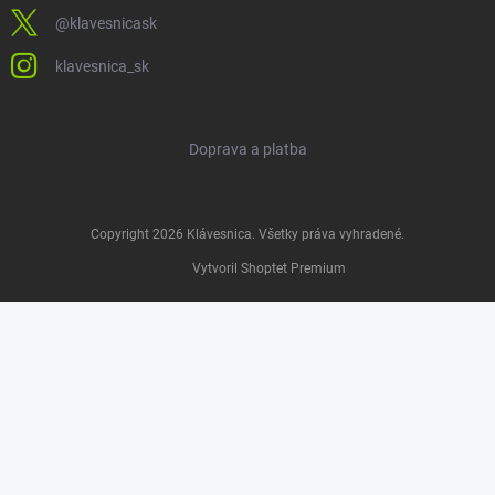
@klavesnicask
klavesnica_sk
Doprava a platba
Copyright 2026
Klávesnica
. Všetky práva vyhradené.
Vytvoril Shoptet Premium