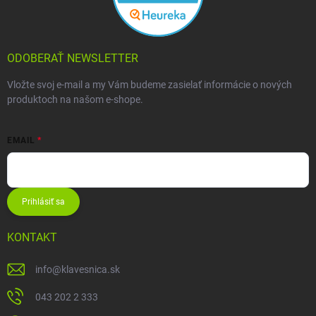
ODOBERAŤ NEWSLETTER
Vložte svoj e-mail a my Vám budeme zasielať informácie o nových
produktoch na našom e-shope.
EMAIL
Prihlásiť sa
KONTAKT
info
@
klavesnica.sk
043 202 2 333