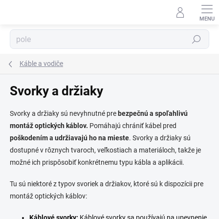
Prejsť
na
obsah
⬇
AI asistent · online
Hľadať
Káble a vodiče
Svorky a držiaky
Svorky a držiaky sú nevyhnutné pre
bezpečnú a spoľahlivú
montáž optických káblov.
Pomáhajú chrániť kábel pred
poškodením a udržiavajú ho na mieste
. Svorky a držiaky sú
dostupné v rôznych tvaroch, veľkostiach a materiáloch, takže je
možné ich prispôsobiť konkrétnemu typu kábla a aplikácii.
Tu sú niektoré z typov svoriek a držiakov, ktoré sú k dispozícii pre
montáž optických káblov:
Káblové svorky:
Káblové svorky sa používajú na upevnenie