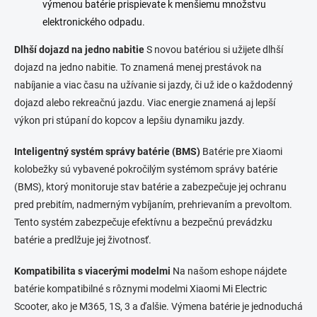
výmenou batérie prispievate k menšiemu množstvu
elektronického odpadu.
Dlhší dojazd na jedno nabitie
S novou batériou si užijete dlhší
dojazd na jedno nabitie. To znamená menej prestávok na
nabíjanie a viac času na užívanie si jazdy, či už ide o každodenný
dojazd alebo rekreačnú jazdu. Viac energie znamená aj lepší
výkon pri stúpaní do kopcov a lepšiu dynamiku jazdy.
Inteligentný systém správy batérie (BMS)
Batérie pre Xiaomi
kolobežky sú vybavené pokročilým systémom správy batérie
(BMS), ktorý monitoruje stav batérie a zabezpečuje jej ochranu
pred prebitím, nadmerným vybíjaním, prehrievaním a prevoltom.
Tento systém zabezpečuje efektívnu a bezpečnú prevádzku
batérie a predlžuje jej životnosť.
Kompatibilita s viacerými modelmi
Na našom eshope nájdete
batérie kompatibilné s rôznymi modelmi Xiaomi Mi Electric
Scooter, ako je M365, 1S, 3 a ďalšie. Výmena batérie je jednoduchá