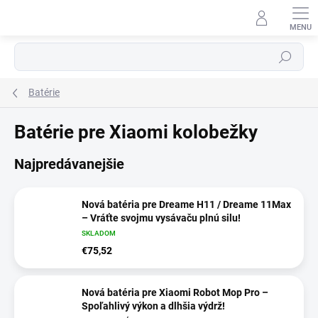
Prejsť
na
obsah
⬇
Hľadať
AI asistent · online
Batérie
Batérie pre Xiaomi kolobežky
Najpredávanejšie
Nová batéria pre Dreame H11 / Dreame 11Max
– Vráťte svojmu vysávaču plnú silu!
SKLADOM
€75,52
Nová batéria pre Xiaomi Robot Mop Pro –
Spoľahlivý výkon a dlhšia výdrž!