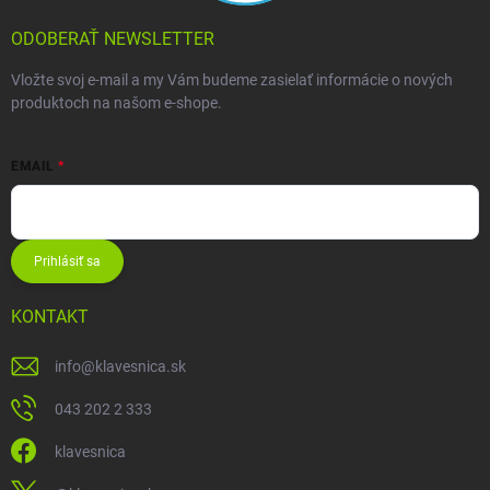
ODOBERAŤ NEWSLETTER
Vložte svoj e-mail a my Vám budeme zasielať informácie o nových
produktoch na našom e-shope.
EMAIL
Prihlásiť sa
KONTAKT
info
@
klavesnica.sk
043 202 2 333
klavesnica