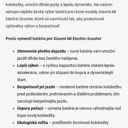
kolobežky, umožní dlhšie jazdy a lepšiu dynamiku. Na našom
a
c
eshope nájdete široký výber batérií pre rôzne modely Xiaomi Mi
i
Electric Scooter, ktoré sú navrhnuté tak, aby poskytovali
e
optimálny výkon a bezpečnosť.
p
r
v
Prečo vymeniť
batériu pre Xiaomi Mi Electric Scooter
k
y
Obnovenie plného dojazdu
– nová batéria vám umožní
v
jazdiť dlhšie bez častého nabíjania.
ý
p
Lepší výkon
– s vyššou kapacitou batérie získate lepšiu
i
akceleráciu, výkon pri stúpaní do kopca a dynamickejší
s
štart.
u
Bezpečnosť pri jazde
– moderné batérie chránia kolobežku
pred poškodením, prehrievaním a ďalšími problémami, čím
zaručujú bezpečnejšiu jazdu.
Úspora peňazí
– výmena batérie je cenovo výhodnejšia než
kúpa novej kolobežky.
Ekologická voľba
– predĺžením životnosti kolobežky