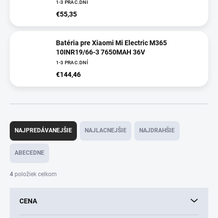
1-3 PRAC.DNÍ
€55,35
Batéria pre Xiaomi Mi Electric M365
10INR19/66-3 7650MAH 36V
1-3 PRAC.DNÍ
€144,46
R
a
NAJPREDÁVANEJŠIE
NAJLACNEJŠIE
NAJDRAHŠIE
d
e
ABECEDNE
n
i
4
položiek celkom
e
p
CENA
r
o