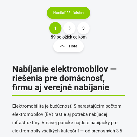
Načítať 28 ďalších
1
3
O
S
v
t
59
položiek celkom
l
r
Hore
á
á
d
n
a
k
c
Nabíjanie elektromobilov —
o
i
riešenia pre domácnosť,
e
v
p
a
firmu aj verejné nabíjanie
r
n
v
i
k
e
y
Elektromobilita je budúcnosť. S narastajúcim počtom
v
elektromobilov (EV) rastie aj potreba nabíjacej
ý
infraštruktúry. V našej ponuke nájdete nabíjačky pre
p
i
elektromobily všetkých kategórií — od prenosných 3,5
s