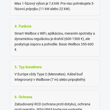
Max 1-fázový výkon je 7,4 kW. Pre viac potrebujete 3-
fázovú prípojku (11 kW alebo 22 kW).
4. Funkcie
Smart Wallbox s WiFi, aplikáciou, meraním spotreby a
dynamickou reguláciou je drahší (600-1500 €), ale
poskytuje úsporu a pohodlie. Basic Wallbox 350-600
€.
5. Typ konektora
V Európe vždy Type 2 (Mennekes). Kábel buď
integrovaný v Wallboxe (7 m) alebo pripojiteľný.
6. Ochrana
Zabudovaný RCD (ochrana proti dotyku), ochrana
proti prepätiu, IP54/IP65 krytie pre vonkajšie