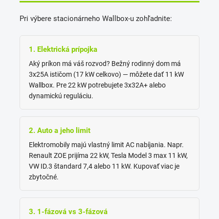
Pri výbere stacionárneho Wallbox-u zohľadnite:
1. Elektrická prípojka
Aký príkon má váš rozvod? Bežný rodinný dom má
3x25A ističom (17 kW celkovo) — môžete dať 11 kW
Wallbox. Pre 22 kW potrebujete 3x32A+ alebo
dynamickú reguláciu.
2. Auto a jeho limit
Elektromobily majú vlastný limit AC nabíjania. Napr.
Renault ZOE prijíma 22 kW, Tesla Model 3 max 11 kW,
VW ID.3 štandard 7,4 alebo 11 kW. Kupovať viac je
zbytočné.
3. 1-fázová vs 3-fázová