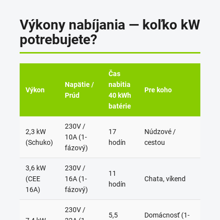
Výkony nabíjania — koľko kW
potrebujete?
Čas
Napätie /
nabitia
Výkon
Pre koho
Prúd
40 kWh
batérie
230V /
2,3 kW
17
Núdzové /
10A (1-
(Schuko)
hodín
cestou
fázový)
3,6 kW
230V /
11
(CEE
16A (1-
Chata, víkend
hodín
16A)
fázový)
230V /
5,5
Domácnosť (1-