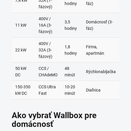
7,4 kW
32A (1-
hodiny
fáz)
fázový)
400V /
3,5
Domácnosť (3-
11 kW
16A (3-
hodiny
fáz)
fázový)
400V /
1,8
Firma,
22 kW
32A (3-
hodiny
apartmán
fázový)
50 kW
CCS /
48
Rýchlonabíjačka
DC
CHAdeMO
minút
150-350
CCS Ultra
10-20
Diaľnica
kW DC
Fast
minút
Ako vybrať Wallbox pre
domácnosť