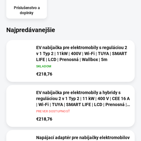
Príslušenstvo a
doplnky
Najpredávanejšie
EV nabíjačka pre elektromobily s reguláciou 2
v 1 Typ 2 | 11kW | 400V | Wi-Fi | TUYA | SMART
LIFE | LCD | Prenosná | Wallbox | 5m
SKLADOM
€218,76
EV nabíjačka pre elektromobily a hybridy s
reguláciou 2 v 1 Typ 2 | 11 kW | 400 V | CEE 16 A
| Wi-Fi | TUYA | SMART LIFE | LCD | Prenosná |
Wallbox | 5 m
PREVER DOSTUPNOSŤ
€218,76
Napájací adaptér pre nabíjačky elektromobilov