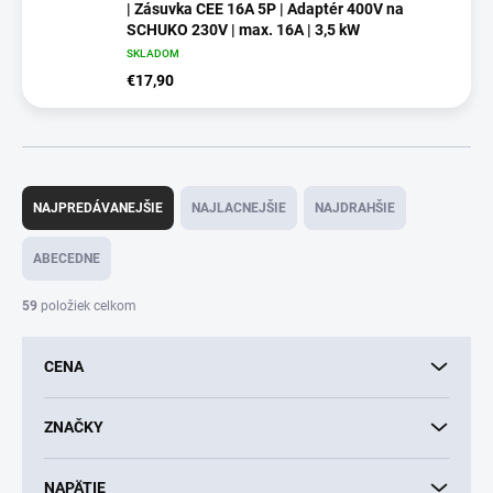
| Zásuvka CEE 16A 5P | Adaptér 400V na
SCHUKO 230V | max. 16A | 3,5 kW
SKLADOM
€17,90
R
a
NAJPREDÁVANEJŠIE
NAJLACNEJŠIE
NAJDRAHŠIE
d
e
ABECEDNE
n
i
59
položiek celkom
e
p
CENA
r
o
d
ZNAČKY
u
k
NAPÄTIE