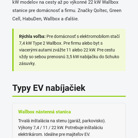
kW modelov na cesty až po výkonné 22 kW Wallbox
u
stanice pre domácnosť a firmu. Značky Qoltec, Green
Cell, HabuDen, Wallbox a ďalšie.
Rýchla voľba:
Pre domácnosť s elektromobilom stačí
7,4 kW Type 2 Wallbox. Pre firmu alebo byt s
viacerými autami zvážte 11 alebo 22 kW. Pre cestu
vždy so sebou prenosnú 3,5 kW nabíjačku do Schuko
zásuvky.
Typy EV nabíjačiek
Wallbox nástenná stanica
Trvalá inštalácia na stenu (garáž, parkovisko).
Výkony 7,4 / 11 / 22 kW. Potrebuje inštaláciu
elektrikárom. Ideálne pre majiteľov EV.