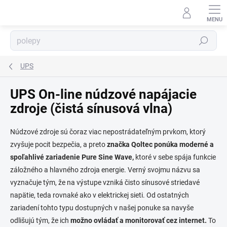
Prejsť
na
obsah
Hľadať
UPS
⬇
UPS On-line núdzové napájacie
AI asistent · online
zdroje (čistá sínusová vlna)
Núdzové zdroje sú čoraz viac nepostrádateľným prvkom, ktorý
zvyšuje pocit bezpečia, a preto
značka Qoltec ponúka moderné a
spoľahlivé zariadenie Pure Sine Wave,
ktoré v sebe spája funkcie
záložného a hlavného zdroja energie. Verný svojmu názvu sa
vyznačuje tým, že na výstupe vzniká čisto sínusové striedavé
napätie, teda rovnaké ako v elektrickej sieti. Od ostatných
zariadení tohto typu dostupných v našej ponuke sa navyše
odlišujú tým, že ich
možno ovládať a monitorovať cez internet.
To