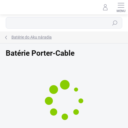
Prejsť
⬇
na
AI asistent · online
obsah
Hľadať
Batérie do Aku náradia
Batérie Porter-Cable