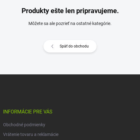
Produkty ešte len pripravujeme.
Môžete sa ale pozrieť na ostatné kategórie.
Späť do obchodu
Z
á
p
ä
t
i
INFORMÁCIE PRE VÁS
e
Obchodné podmienky
Vrátenie tovaru a reklamácie