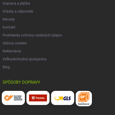
Doprava a platba
Otázky a odpovede
Návody
Kontakt
Podmienky ochrany osobných údajov
Súbory cookies
Reklamácia
Veľkoobchodná spolupráca
Blog
SPÔSOBY DOPRAVY