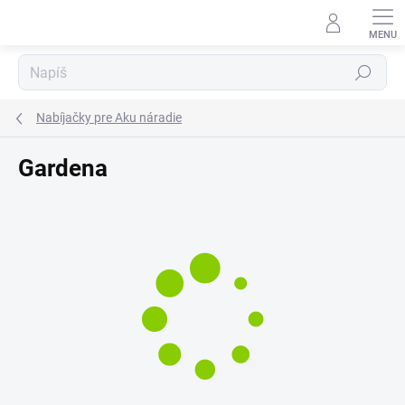
Prejsť
⬇
na
AI asistent · online
obsah
Hľadať
Nabíjačky pre Aku náradie
Gardena