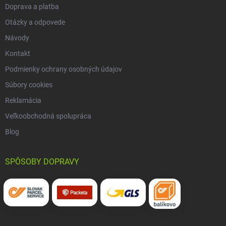
Doprava a platba
Otázky a odpovede
Návody
Kontakt
Podmienky ochrany osobných údajov
Súbory cookies
Reklamácia
Veľkoobchodná spolupráca
Blog
SPÔSOBY DOPRAVY