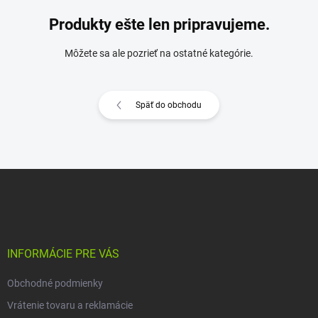
Produkty ešte len pripravujeme.
Môžete sa ale pozrieť na ostatné kategórie.
Späť do obchodu
Z
á
p
ä
t
i
INFORMÁCIE PRE VÁS
e
Obchodné podmienky
Vrátenie tovaru a reklamácie