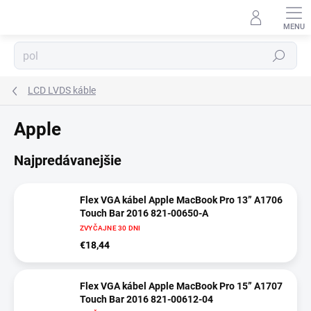
Prejsť
na
obsah
⬇
AI asistent · online
Hľadať
LCD LVDS káble
Apple
Najpredávanejšie
Flex VGA kábel Apple MacBook Pro 13” A1706
Touch Bar 2016 821-00650-A
ZVYČAJNE 30 DNI
€18,44
Flex VGA kábel Apple MacBook Pro 15” A1707
Touch Bar 2016 821-00612-04