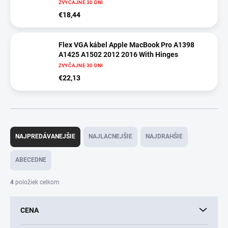
ZVYČAJNE 30 DNI
€18,44
Flex VGA kábel Apple MacBook Pro A1398
A1425 A1502 2012 2016 With Hinges
ZVYČAJNE 30 DNI
€22,13
R
a
NAJPREDÁVANEJŠIE
NAJLACNEJŠIE
NAJDRAHŠIE
d
e
ABECEDNE
n
i
4
položiek celkom
e
p
CENA
r
o