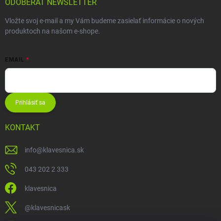
ODOBERAŤ NEWSLETTER
Vložte svoj e-mail a my Vám budeme zasielať informácie o nových
produktoch na našom e-shope.
EMAIL
Prihlásiť sa
KONTAKT
info
@
klavesnica.sk
043 202 2 333
klavesnica
@klavesnicask