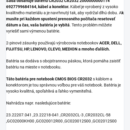
Sada obsahuje batériu CR2032 CR2032 2000000000114
6927799684164, kábel a konektor.
Kábel je vyrobený z vysoko
kvalitného materiálu a je navrhnutý tak, aby vydržal dlhú dobu. A
k
musíte pri každom spustení prenosného počítača resetovať
dátum a čas, vaša batéria je vybitá
. Tento problém môžete
vyriešiť sami výmenou batérie.
2-pinové zásuvky používajú výrobcovia notebookov
ACER, DELL,
FUJITSU, HP, LENOVO, CLEVO, MEDION a mnoho ďalších.
Batéria sa dodáva s obojstrannou páskou, ktorá pomáha zaistiť
batériu na mieste v notebooku.
Táto batéria pre notebook CMOS BIOS CR2032
s káblom a
konektorom je tou správnou voľbou pre váš notebook. Batéria je
vysoko kvalitná, spoľahlivá a ľahko vymeniteľná.
Nahrádza napr. nasledujúce batérie:
23.22207.041 ,23.22218-041 ,CR2032CL-3 ,CR2032CL-58
,GC02000KH00 ,GC020012R00 ,GC020012S00 ,GC02012S00