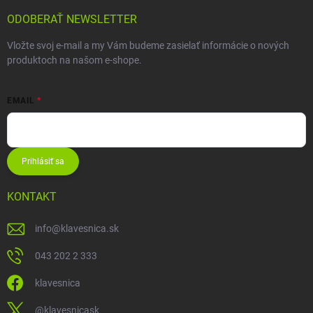
ODOBERAŤ NEWSLETTER
Vložte svoj e-mail a my Vám budeme zasielať informácie o nových
produktoch na našom e-shope.
EMAIL
Prihlásiť sa
KONTAKT
info
@
klavesnica.sk
043 202 2 333
klavesnica
@klavesnicask