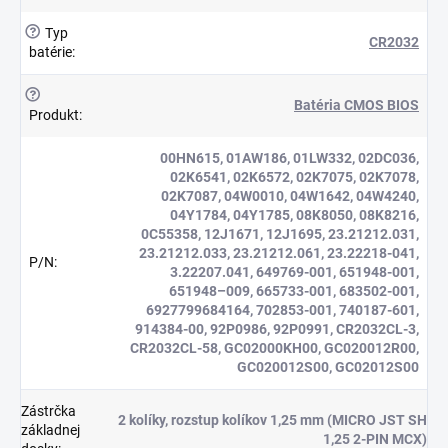
?
Typ
CR2032
batérie
:
?
Batéria CMOS BIOS
Produkt
:
00HN615, 01AW186, 01LW332, 02DC036,
02K6541, 02K6572, 02K7075, 02K7078,
02K7087, 04W0010, 04W1642, 04W4240,
04Y1784, 04Y1785, 08K8050, 08K8216,
0C55358, 12J1671, 12J1695, 23.21212.031,
23.21212.033, 23.21212.061, 23.22218-041,
P/N
:
3.22207.041, 649769-001, 651948-001,
651948–009, 665733-001, 683502-001,
6927799684164, 702853-001, 740187-601,
914384-00, 92P0986, 92P0991, CR2032CL-3,
CR2032CL-58, GC02000KH00, GC020012R00,
GC020012S00, GC02012S00
Zástrčka
2 kolíky, rozstup kolíkov 1,25 mm (MICRO JST SH
základnej
1,25 2-PIN MCX)