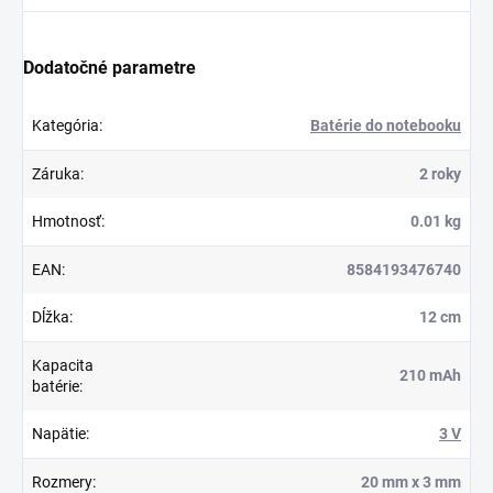
Dodatočné parametre
Kategória
:
Batérie do notebooku
Záruka
:
2 roky
Hmotnosť
:
0.01 kg
EAN
:
8584193476740
Dĺžka
:
12 cm
Kapacita
210 mAh
batérie
:
Napätie
:
3 V
Rozmery
:
20 mm x 3 mm