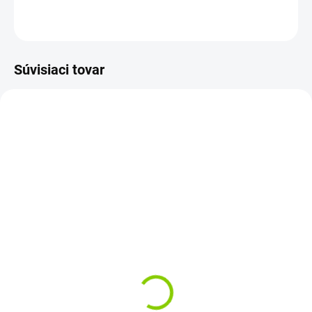
OPÝTAŤ SA
STRÁŽIŤ
Súvisiaci tovar
AKCIA
AKCIA
VIAC ZA MENEJ
SKLADOM
SKLADOM
Blister 10 x Lítium
Batéria CMOS CR2032
batérie CR2025 3V
3V BIOS 3-PIN
160mAh Button
Panasonic
€7,38
€1,85
€6 bez DPH
€1,50 bez DPH