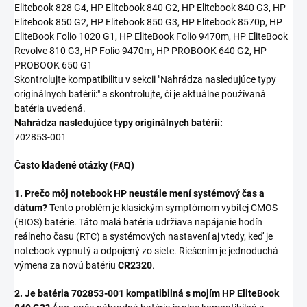
Elitebook 828 G4, HP Elitebook 840 G2, HP Elitebook 840 G3, HP
Elitebook 850 G2, HP Elitebook 850 G3, HP Elitebook 8570p, HP
EliteBook Folio 1020 G1, HP EliteBook Folio 9470m, HP EliteBook
Revolve 810 G3, HP Folio 9470m, HP PROBOOK 640 G2, HP
PROBOOK 650 G1
Skontrolujte kompatibilitu v sekcii "Nahrádza nasledujúce typy
originálnych batérií:" a skontrolujte, či je aktuálne používaná
batéria uvedená.
Nahrádza nasledujúce typy originálnych batérií:
702853-001
Často kladené otázky (FAQ)
1. Prečo môj notebook HP neustále mení systémový čas a
dátum?
Tento problém je klasickým symptómom vybitej CMOS
(BIOS) batérie. Táto malá batéria udržiava napájanie hodín
reálneho času (RTC) a systémových nastavení aj vtedy, keď je
notebook vypnutý a odpojený zo siete. Riešením je jednoduchá
výmena za novú batériu
CR2320
.
2. Je batéria 702853-001 kompatibilná s mojím HP EliteBook