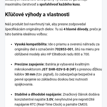
maximálnu čerstvosť a
spoľahlivosť každého kusu
.
Kľúčové výhody a vlastnosti
Náš produkt bol navrhnutý tak, aby presne zodpovedal
špecifikáciám originálnych dielov. Tu sú
4 hlavné dôvody
, prečo je
táto batéria ideálnou voľbou:
Vysoká kompatibilita:
Ide o priamu a overenú náhradu za
originálny diel s označením
702853-001
, šitú na mieru pre
obľúbené modely ako HP EliteBook radu 800 a 700.
Precízne zapojenie:
Batéria je vybavená kvalitným
mikrokonektorom
JST SHR-02V-S-B (HF)
s presnou dĺžkou
káblov
30 mm
(tzv. pigtail), čo zabezpečuje bezpečné a
pevné spojenie so základnou doskou bez nutnosti
spájkovania.
Stabilné a dlhodobé napájanie:
Značkový článok dodáva
konzistentné napätie
3.0V
, nevyhnutné pre nepretržité
napájanie RTC (Real-Time Clock) a pamäte CMOS.