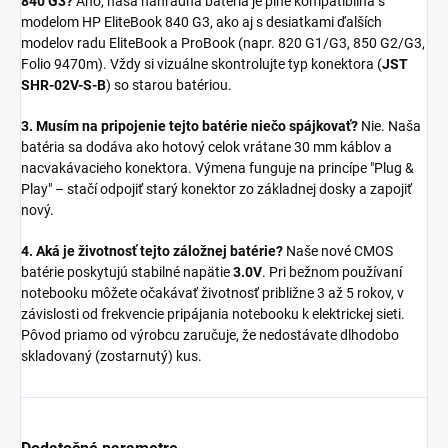
840 G3?
Áno, naša náhradná batéria je plne kompatibilná s
modelom HP EliteBook 840 G3, ako aj s desiatkami ďalších
modelov radu EliteBook a ProBook (napr. 820 G1/G3, 850 G2/G3,
Folio 9470m). Vždy si vizuálne skontrolujte typ konektora (
JST
SHR-02V-S-B
) so starou batériou.
3. Musím na pripojenie tejto batérie niečo spájkovať?
Nie. Naša
batéria sa dodáva ako hotový celok vrátane 30 mm káblov a
nacvakávacieho konektora. Výmena funguje na princípe "Plug &
Play" – stačí odpojiť starý konektor zo základnej dosky a zapojiť
nový.
4. Aká je životnosť tejto záložnej batérie?
Naše nové CMOS
batérie poskytujú stabilné napätie
3.0V
. Pri bežnom používaní
notebooku môžete očakávať životnosť približne 3 až 5 rokov, v
závislosti od frekvencie pripájania notebooku k elektrickej sieti.
Pôvod priamo od výrobcu zaručuje, že nedostávate dlhodobo
skladovaný (zostarnutý) kus.