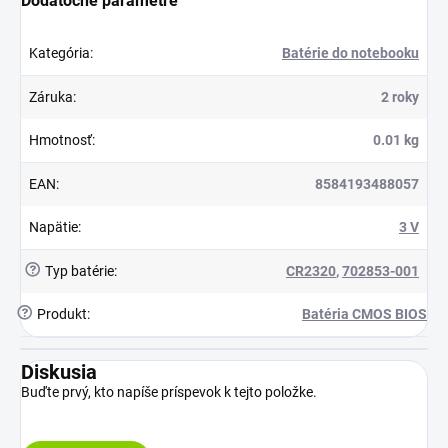
Dodatočné parametre
Kategória
:
Batérie do notebooku
Záruka
:
2 roky
Hmotnosť
:
0.01 kg
EAN
:
8584193488057
Napätie
:
3 V
?
Typ batérie
:
CR2320
,
702853-001
?
Produkt
:
Batéria CMOS BIOS
Diskusia
Buďte prvý, kto napíše príspevok k tejto položke.