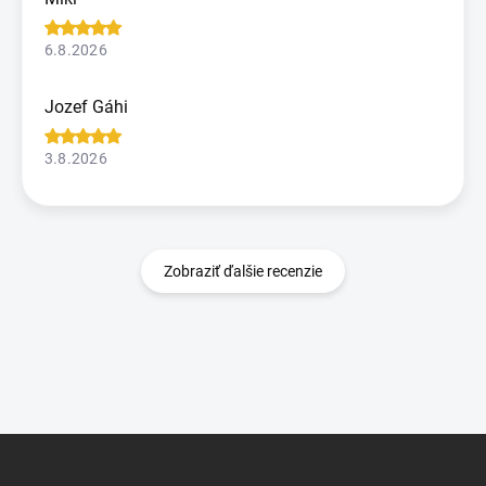
6.8.2026
Jozef Gáhi
3.8.2026
Zobraziť ďalšie recenzie
Z
á