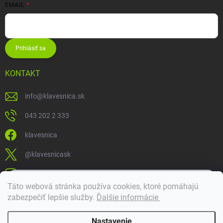
EMAIL
Prihlásiť sa
KONTAKT
info
@
klavesnica.sk
043 202 2 333
klavesnica
@klavesnicask
klavesnica_sk
×
Táto webová stránka používa cookies, ktoré pomáhajú
Dobrý deň! 👋 Pomôžem vám nájsť správny diel. Napíšte mi.
zabezpečiť lepšie služby
.
Ďalšie informácie
Doprava a platba
Nastavenie