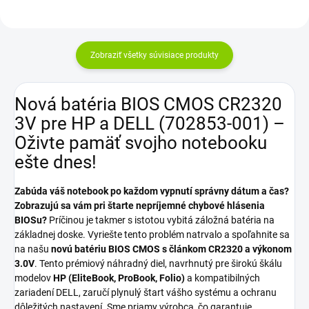
Zobraziť všetky súvisiace produkty
Nová batéria BIOS CMOS CR2320
3V pre HP a DELL (702853-001) –
Oživte pamäť svojho notebooku
ešte dnes!
Zabúda váš notebook po každom vypnutí správny dátum a čas?
Zobrazujú sa vám pri štarte nepríjemné chybové hlásenia
BIOSu?
Príčinou je takmer s istotou vybitá záložná batéria na
základnej doske. Vyriešte tento problém natrvalo a spoľahnite sa
na našu
novú batériu BIOS CMOS s článkom CR2320 a výkonom
3.0V
. Tento prémiový náhradný diel, navrhnutý pre širokú škálu
modelov
HP (EliteBook, ProBook, Folio)
a kompatibilných
zariadení DELL, zaručí plynulý štart vášho systému a ochranu
dôležitých nastavení. Sme priamy výrobca, čo garantuje