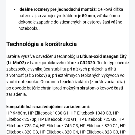
Ideálne rozmery pre jednoduchú montáž:
Celková dĺžka
batérie aj so zapojeným káblom je
59 mm
, vďaka čomu
dokonale zapadne do stiesnených priestorov šasi vášho
notebooku.
Technológia a konštrukcia
Batéria využíva osvedčenú technológiu
Lítium-oxid manganičitý
(Li-MnO2)
v tvare gombíkového článku
CR2320
. Tento typ chémie
zabezpečuje vynikajúcu stabilitu pri nízkych prúdoch a dlhú
životnosť (až 5 rokov) aj pri extrémnych teplotných výkyvoch vo
vnútri notebooku. Ochranná tepelná izolácia (zmršťovacia fólia)
po obvode batérie chráni pred možným skratom o kovové časti
zariadenia.
kompatibilná s nasledujúcimi zariadeniami:
HP 9480m, HP Elitebook 1030 G1, HP Elitebook 1040 G3, HP
Elitebook 2570p, HP Elitebook 720 G1, HP Elitebook 725 G2, HP
Elitebook 725 G4, HP Elitebook 745 G3, HP Elitebook 820 G1, HP
Elitebook 820 G3, HP Elitebook 820 G4, HP Elitebook 828 G3, HP