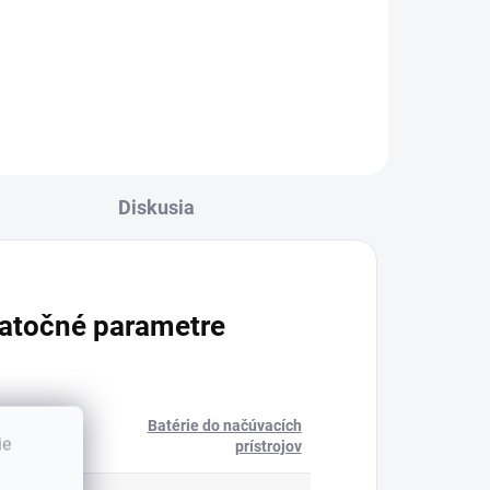
bežné načúvacie prístroje,
iou
ideálne...
Diskusia
atočné parametre
Batérie do načúvacích
ória
:
ie
prístrojov