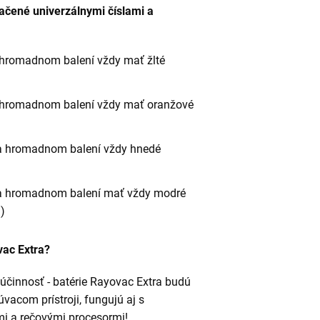
načené univerzálnymi číslami a
a hromadnom balení vždy mať žlté
a hromadnom balení vždy mať oranžové
 a hromadnom balení vždy hnedé
h a hromadnom balení mať vždy modré
)
vac Extra?
účinnosť - batérie Rayovac Extra budú
acom prístroji, fungujú aj s
i a rečovými procesormi!