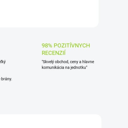
OPÝTAŤ SA
STRÁŽIŤ
98% POZITÍVNYCH
RECENZIÍ
eľký
"Skvelý obchod, ceny a hlavne
komunikácia na jednotku"
 brány.
AKCIA