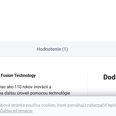
miové zinkovo-vzdušné
Prémiové batérie Rayovac
érie Power One Implant Plus
Implant Pro+ 675 s technológ
 (PR44) navrhnuté špeciálne
Sound Fusion pre kochleárne
..
implantáty....
Hodnotenie (1)
 Fusion Technology
Dod
iac ako 110 rokov inovácií a
í na ďalšiu úroveň pomocou technológie
 - batérie zaisťujú dlhšie bezdrôtové
Kateg
bová stránka používa cookies, ktoré pomáhajú zabezpečiť lepš
ovac ešte odolnejšie, spoľahlivejšie a
.
Ďalšie informácie
ch načúvacích prístrojov robí život