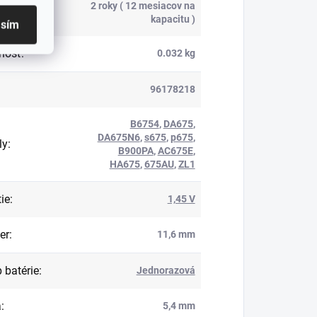
2 roky ( 12 mesiacov na
ka
:
kapacitu )
asím
nosť
:
0.032 kg
96178218
B6754
,
DA675
,
DA675N6
,
s675
,
p675
,
ly
:
B900PA
,
AC675E
,
HA675
,
675AU
,
ZL1
ie
:
1,45 V
er
:
11,6 mm
 batérie
:
Jednorazová
a
:
5,4 mm