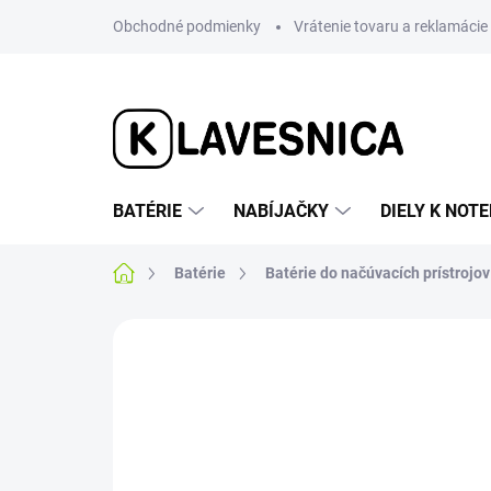
Prejsť
Obchodné podmienky
Vrátenie tovaru a reklamácie
na
obsah
BATÉRIE
NABÍJAČKY
DIELY K NO
Domov
Batérie
Batérie do načúvacích prístrojov
1 hodnotenie
Podrobnosti hodnotenia
AKCIA