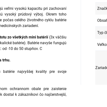
ú veľmi vysokú kapacitu pri zachovaní
Znač
ajú vysoký prúdový výboj. Okrem toho
ie počas celého životného cyklu batérie
Obsah
edicínskych zariadení.
Typ č
otu zo všetkých mini batérií
(3x väčšiu
lkalické batérie). Batérie navyše fungujú
Veľko
: od -10 do 50 stupňov. C
a trhu.
Zariad
ú batérie najvyššej kvality pre svoje
lnom ochrannom obale pre zaistenie
ok dostal k zákazníkovi čo najčerstvejší,