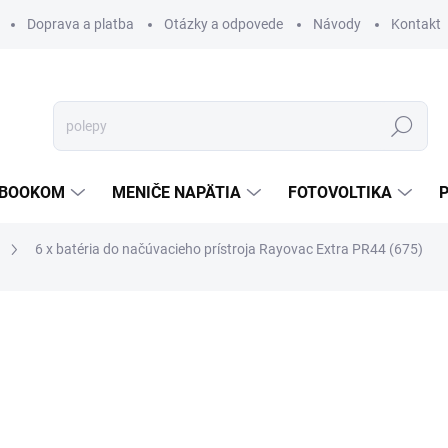
Doprava a platba
Otázky a odpovede
Návody
Kontakt
Hľadať
TEBOOKOM
MENIČE NAPÄTIA
FOTOVOLTIKA
6 x batéria do načúvacieho prístroja Rayovac Extra PR44 (675)
€4,37
€2,55
/ ks
€2,07 bez DPH
Jednotková
€0,43 / 1 ks