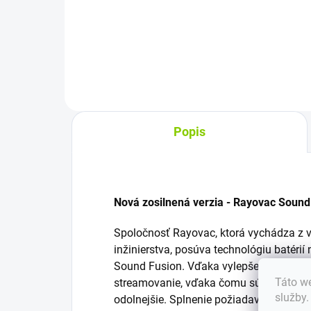
Prémiové zinkovo-vzduchové
Pré
batérie everActive Ultrasonic 675
bat
(PR44) pre načúvacie prístroje
675
a...
pre.
Popis
Nová zosilnená verzia - Rayovac Sound
Spoločnosť Rayovac, ktorá vychádza z v
inžinierstva, posúva technológiu batéri
Sound Fusion. Vďaka vylepšenému výkonu
Táto we
streamovanie, vďaka čomu sú batérie Ray
služby
odolnejšie. Splnenie požiadaviek dnešný