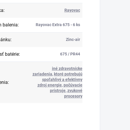
ka
:
Rayovac
 balenia
:
Rayovac Extra 675 - 6 ks
lánku
:
Zinc-air
sť batérie
:
675 / PR44
iné zdravotnícke
zariadenia
,
ktoré potrebujú
spoľahlivý a efektívny
enia
:
zdroj energie
,
počúvacie
prístroje
,
zvukové
procesory