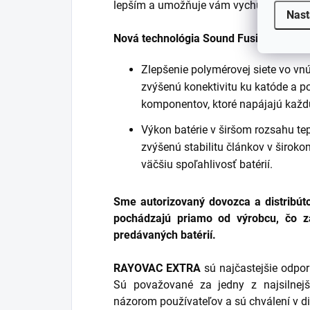
lepším a umožňuje vám vychutnať si chví
Nast
Nová technológia Sound Fusion zahŕňa
Zlepšenie polymérovej siete vo vnú
zvýšenú konektivitu ku katóde a
komponentov, ktoré napájajú každú
Výkon batérie v širšom rozsahu t
zvýšenú stabilitu článkov v široko
väčšiu spoľahlivosť batérií.
Sme autorizovaný dovozca a distribúto
pochádzajú priamo od výrobcu, čo za
predávaných batérií.
RAYOVAC EXTRA
sú najčastejšie odpor
Sú považované za jedny z najsilnej
názorom používateľov a sú chválení v d