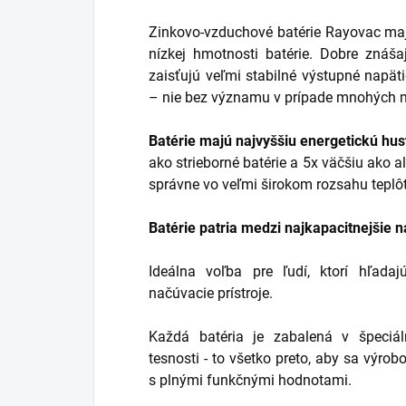
Zinkovo-vzduchové batérie Rayovac maj
nízkej hmotnosti batérie. Dobre znáš
zaisťujú veľmi stabilné výstupné napät
– nie bez významu v prípade mnohých m
Batérie majú najvyššiu energetickú hust
ako strieborné batérie a 5x väčšiu ako a
správne vo veľmi širokom rozsahu teplôt
Batérie patria medzi najkapacitnejšie n
Ideálna voľba pre ľudí, ktorí hľadaj
načúvacie prístroje.
Každá batéria je zabalená v špeciá
tesnosti - to všetko preto, aby sa výrob
s plnými funkčnými hodnotami.