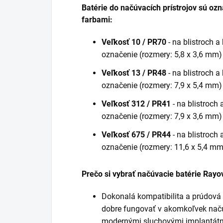
Batérie do načúvacích prístrojov sú oz
farbami:
Veľkosť 10 / PR70
- na blistroch 
označenie (rozmery: 5,8 x 3,6 mm)
Veľkosť 13 / PR48
- na blistroch 
označenie (rozmery: 7,9 x 5,4 mm)
Veľkosť 312 / PR41
- na blistroch
označenie (rozmery: 7,9 x 3,6 mm)
Veľkosť 675 / PR44
- na blistroc
označenie (rozmery: 11,6 x 5,4 mm
Prečo si vybrať načúvacie batérie Rayo
Dokonalá kompatibilita a prúdová 
dobre fungovať v akomkoľvek načúv
modernými sluchovými implantátm