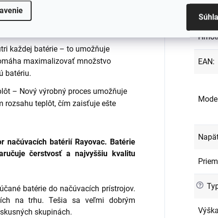
le, na ktorých záleží.
Záru
avenie
Súhl
:
Hmot
tri každej batérie – to umožňuje
 pomáha maximalizovať množstvo
EAN
:
 batériu.
eplôt – Nový výrobný proces umožňuje
Mode
m rozsahu teplôt, čím zaisťuje ešte
Napät
r načúvacích batérií Rayovac. Batérie
ručuje čerstvosť a najvyššiu kvalitu
Priem
?
Typ
účané batérie do načúvacích prístrojov.
ších na trhu. Tešia sa veľmi dobrým
Výšk
iskusných skupinách.