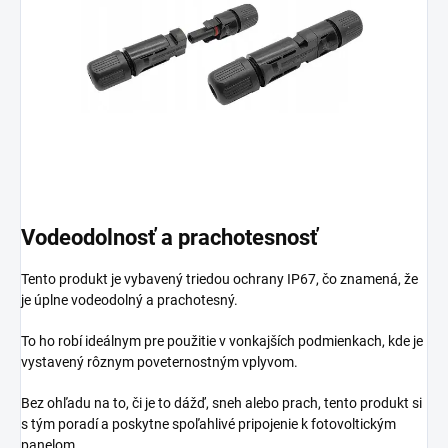
Vodeodolnosť a prachotesnosť
Tento produkt je vybavený triedou ochrany IP67, čo znamená, že
je úplne vodeodolný a prachotesný.
To ho robí ideálnym pre použitie v vonkajších podmienkach, kde je
vystavený rôznym poveternostným vplyvom.
Bez ohľadu na to, či je to dážď, sneh alebo prach, tento produkt si
s tým poradí a poskytne spoľahlivé pripojenie k fotovoltickým
panelom.