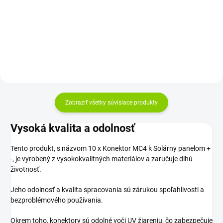
samica). Odolnosť a kvalita...
fotovoltické inštalácie, s
viacžilovým...
Zobraziť všetky súvisiace produkty
Vysoká kvalita a odolnosť
Tento produkt, s názvom 10 x Konektor MC4 k Solárny panelom +
-, je vyrobený z vysokokvalitných materiálov a zaručuje dlhú
životnosť.
Jeho odolnosť a kvalita spracovania sú zárukou spoľahlivosti a
bezproblémového používania.
Okrem toho, konektory sú odolné voči UV žiareniu, čo zabezpečuje