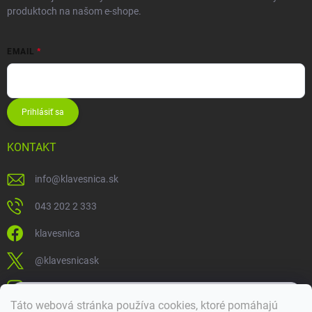
produktoch na našom e-shope.
EMAIL
Prihlásiť sa
KONTAKT
info
@
klavesnica.sk
043 202 2 333
klavesnica
@klavesnicask
klavesnica_sk
×
Táto webová stránka používa cookies, ktoré pomáhajú