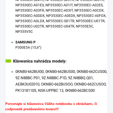
SAMSUNG P
P300E5A (15,6”)
⌨
Klávesnica nahrádza
modely:
0KNB0-662BUI00, 0KNB0-662BUS00, 0KNB0-662CUS00,
9Z.N8BBC.P01, 9Z.N8BBC.P1D, 9Z.N8BBQ.Q01,
AEBK3U02010, OKNBO-662BUSOO, OKNBO-662CUSOO,
PK1318110S, NSK-UPPBC 13, 0KNB0-662BCS00
Porovnajte si klávesnicu Vášho notebooku s obrázkami, či
zodpovedá predávanému tovaru!!!