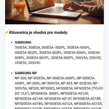
✔
Klávesnica je vhodná pre modely:
SAMSUNG
300E5A, 300E5A, 300E5A- S0DPL, 300E5A-A06PL,
300E5A-S02PL, 300E5A-S03PL, 300E5A-S06PL, 300E5A-
S08PL, 300E5A-S0CPL, 300E5A-S0DPL, 300V5A, 350V5C,
355E5C, 355V5C
SAMSUNG NP
NP-300, NP-300E5A, NP-300E5A-A06PL, NP-300E5A-A09PL, NP-300U, NP-300V5A, NP-305, NP-305E5A, NP-305V5A, NP300, NP300E5, NP300E5A, NP300E5A (TYLKO DO 15,6”), NP300E5A- S0DPL, NP300E5A-A01AE, NP300E5A-A01AR, NP300E5A-A01AT, NP300E5A-A01BE, NP300E5A-A01BG, NP300E5A-A01CA, NP300E5A-A01DX, NP300E5A-A01EE, NP300E5A-A01GR, NP300E5A-A01HK, NP300E5A-A01HR, NP300E5A-A01IN, NP300E5A-A01IT, NP300E5A-A01KZ, NP300E5A-A01MA, NP300E5A-A01NG, NP300E5A-A01NL, NP300E5A-A01PL, NP300E5A-A01RS, NP300E5A-A01RU, NP300E5A-A01UB, NP300E5A-A01VE, NP300E5A-A01ZA, NP300E5A-A02AE, NP300E5A-A02BE, NP300E5A-A02CA, NP300E5A-A02DE, NP300E5A-A02DX, NP300E5A-A02EE, NP300E5A-A02FR, NP300E5A-A02GR, NP300E5A-A02HK, NP300E5A-A02HU, NP300E5A-A02IN, NP300E5A-A02KZ, NP300E5A-A02MA, NP300E5A-A02NG, NP300E5A-A02NL, NP300E5A-A02NZ, NP300E5A-A02PL, NP300E5A-A02PT, NP300E5A-A02SA, NP300E5A-A02SN, NP300E5A-A02TR, NP300E5A-A02UB, NP300E5A-A02VE, NP300E5A-A02ZA, NP300E5A-A03AE, NP300E5A-A03BE, NP300E5A-A03CZ, NP300E5A-A03DX, NP300E5A-A03EE, NP300E5A-A03GR, NP300E5A-A03HU, NP300E5A-A03JO, NP300E5A-A03MA, NP300E5A-A03NG, NP300E5A-A03NL, NP300E5A-A03PL, NP300E5A-A03PT, NP300E5A-A03RS, NP300E5A-A03RU, NP300E5A-A03SE, NP300E5A-A03SN, NP300E5A-A03TR, NP300E5A-A03US, NP300E5A-A03ZA, NP300E5A-A04BE, NP300E5A-A04CA, NP300E5A-A04DX, NP300E5A-A04EE, NP300E5A-A04FR, NP300E5A-A04HU, NP300E5A-A04NL, NP300E5A-A04PL, NP300E5A-A04RU, NP300E5A-A04SA, NP300E5A-A04ZA, NP300E5A-A05CA, NP300E5A-A05DX, NP300E5A-A05ES, NP300E5A-A05HU, NP300E5A-A05MA, NP300E5A-A05PL, NP300E5A-A05RU, NP300E5A-A05US, NP300E5A-A05ZA, NP300E5A-A06AE, NP300E5A-A06AO, NP300E5A-A06AU, NP300E5A-A06BE, NP300E5A-A06DX, NP300E5A-A06EE, NP300E5A-A06HU, NP300E5A-A06NG, NP300E5A-A06NL, NP300E5A-A06PL, NP300E5A-A06RU, NP300E5A-A06SN, NP300E5A-A06UK, NP300E5A-A06ZA, NP300E5A-A07AE, NP300E5A-A07AU, NP300E5A-A07CA, NP300E5A-A07EE, NP300E5A-A07MA, NP300E5A-A07NL, NP300E5A-A07PL, NP300E5A-A07SN, NP300E5A-A07TR, NP300E5A-A07UK, NP300E5A-A07VE, NP300E5A-A07ZA, NP300E5A-A08AE, NP300E5A-A08AU, NP300E5A-A08CA, NP300E5A-A08EE, NP300E5A-A08IN, NP300E5A-A08MA, NP300E5A-A08NG, NP300E5A-A08PL, NP300E5A-A08SA, NP300E5A-A08UK, NP300E5A-A08ZA, NP300E5A-A09AE, NP300E5A-A09AU, NP300E5A-A09EE, NP300E5A-A09IN, NP300E5A-A09MA, NP300E5A-A09PL, NP300E5A-A09RU, NP300E5A-A09SA, NP300E5A-A09UK, NP300E5A-A09VE, NP300E5A-A09ZA, NP300E5A-A0AAU, NP300E5A-A0AIN, NP300E5A-A0ASN, NP300E5A-A0BAE, NP300E5A-A0BZA, NP300E5A-A0CAE, NP300E5A-A0CMA, NP300E5A-A0CRU, NP300E5A-A0CTR, NP300E5A-A0DAE, NP300E5A-A0DTR, NP300E5A-A0DZA, NP300E5A-A0EAE, NP300E5A-A0ERU, NP300E5A-A0ETR, NP300E5A-A0EUK, NP300E5A-A0EZA, NP300E5A-A0FAE, NP300E5A-A0FRU, NP300E5A-A0FTR, NP300E5A-A0FUK, NP300E5A-A0FZA, NP300E5A-A0GAE, NP300E5A-A0GTR, NP300E5A-A0GUK, NP300E5A-A0GZA, NP300E5A-A0HAE, NP300E5A-A0HTR, NP300E5A-A0HUK, NP300E5A-A0HZA, NP300E5A-A0JUK, NP300E5A-A0JZA, NP300E5A-A0KUK, NP300E5A-A0KZA, NP300E5A-A0LUK, NP300E5A-A0LZA, NP300E5A-AM5NG, NP300E5A-AM6NG, NP300E5A-S01AE, NP300E5A-S01BE, NP300E5A-S01BG, NP300E5A-S01CA, NP300E5A-S01CH, NP300E5A-S01CN, NP300E5A-S01CZ, NP300E5A-S01DE, NP300E5A-S01EE, NP300E5A-S01FR, NP300E5A-S01GR, NP300E5A-S01HU, NP300E5A-S01IT, NP300E5A-S01KZ, NP300E5A-S01NL, NP300E5A-S01PL, NP300E5A-S01PT, NP300E5A-S01RS, NP300E5A-S01RU, NP300E5A-S01SG, NP300E5A-S01TR, NP300E5A-S01UA, NP300E5A-S01UK, NP300E5A-S01ZA, NP300E5A-S02AE, NP300E5A-S02BE, NP300E5A-S02BG, NP300E5A-S02CN, NP300E5A-S02CZ, NP300E5A-S02DE, NP300E5A-S02EE, NP300E5A-S02EG, NP300E5A-S02ES, NP300E5A-S02FR, NP300E5A-S02GR, NP300E5A-S02HK, NP300E5A-S02HU, NP300E5A-S02IT, NP300E5A-S02KZ, NP300E5A-S02NL, NP300E5A-S02PL, NP300E5A-S02PT, NP300E5A-S02SE, NP300E5A-S02TR, NP300E5A-S02UK, NP300E5A-S03AE, NP300E5A-S03BE, NP300E5A-S03CN, NP300E5A-S03CZ, NP300E5A-S03DE, NP300E5A-S03EE, NP300E5A-S03EG, NP300E5A-S03ES, NP300E5A-S03FR, NP300E5A-S03GR, NP300E5A-S03HK, NP300E5A-S03IT, NP300E5A-S03NL, NP300E5A-S03PL, NP300E5A-S03PT, NP300E5A-S03RU, NP300E5A-S03SE, NP300E5A-S03TR, NP300E5A-S03UA, NP300E5A-S03UK, NP300E5A-S04AE, NP300E5A-S04AT, NP300E5A-S04AU, NP300E5A-S04BE, NP300E5A-S04CH, NP300E5A-S04CN, NP300E5A-S04DE, NP300E5A-S04DZ, NP300E5A-S04EG, NP300E5A-S04FR, NP300E5A-S04GR, NP300E5A-S04IT, NP300E5A-S04JO, NP300E5A-S04NL, NP300E5A-S04NZ, NP300E5A-S04PL, NP300E5A-S04PT, NP300E5A-S04RU, NP300E5A-S04SA, NP300E5A-S04SE, NP300E5A-S04TR, NP300E5A-S05AE, NP300E5A-S05AU, NP300E5A-S05CN, NP300E5A-S05CZ, NP300E5A-S05DE, NP300E5A-S05EG, NP300E5A-S05ES, NP300E5A-S05FR, NP300E5A-S05GR, NP300E5A-S05HU, NP300E5A-S05IT, NP300E5A-S05NZ, NP300E5A-S05PL, NP300E5A-S05PT, NP300E5A-S05RU, NP300E5A-S05SA, NP300E5A-S05SE, NP300E5A-S05TR, NP300E5A-S06AE, NP300E5A-S06AT, NP300E5A-S06BE, NP300E5A-S06CN, NP300E5A-S06CZ, NP300E5A-S06DE, NP300E5A-S06EE, NP300E5A-S06ES, NP300E5A-S06FR, NP300E5A-S06GR, NP300E5A-S06HK, NP300E5A-S06HU, NP300E5A-S06IT, NP300E5A-S06PL, NP300E5A-S06PT, NP300E5A-S06RU, NP300E5A-S06SA, NP300E5A-S06TR, NP300E5A-S07AU, NP300E5A-S07CZ, NP300E5A-S07DE, NP300E5A-S07EE, NP300E5A-S07FR, NP300E5A-S07GR, NP300E5A-S07HK, NP300E5A-S07HU, NP300E5A-S07IT, NP300E5A-S07PL, NP300E5A-S07PT, NP300E5A-S07RU, NP300E5A-S07TR, NP300E5A-S08AU, NP300E5A-S08EE, NP300E5A-S08FR, NP300E5A-S08GR, NP300E5A-S08HK, NP300E5A-S08IT, NP300E5A-S08PL, NP300E5A-S08PT, NP300E5A-S08RU, NP300E5A-S08SE, NP300E5A-S08TR, NP300E5A-S09AE, NP300E5A-S09AU, NP300E5A-S09ES, NP300E5A-S09FR, NP300E5A-S09IT, NP300E5A-S09PL, NP300E5A-S09PT, NP300E5A-S09RU, NP300E5A-S09SE, NP300E5A-S09TR, NP300E5A-S0AAE, NP300E5A-S0AFR, NP300E5A-S0AGR, NP300E5A-S0AHK, NP300E5A-S0AIT, NP300E5A-S0APT, NP300E5A-S0ARU, NP300E5A-S0ATR, NP300E5A-S0BGR, NP300E5A-S0BIT, NP300E5A-S0BRU, NP300E5A-S0BTR, NP300E5A-S0CES, NP300E5A-S0CFR, NP300E5A-S0CIT, NP300E5A-S0CPL, NP300E5A-S0CRU, NP300E5A-S0CSE, NP300E5A-S0CTR, NP300E5A-S0DES, NP300E5A-S0DPL, NP300E5A-S0DSE, NP300E5A-S0DTR, NP300E5A-S0EDE, NP300E5A-S0EFR, NP300E5A-S0ERU, NP300E5A-S0FES, NP300E5A-S0FTR, NP300E5A-S0GDE, NP300E5A-S0GFR, NP300E5A-S0GRU, NP300E5A-S0GTR, NP300E5A-S0HRU, NP300E5A-S0HTR, NP300E5A-S0JRU, NP300E5A-S0JTR, NP300E5A-S0KRU, NP300E5A-S0KTR, NP300E5A-S0LES, NP300E5A-S0LRU, NP300E5A-S0LTR, NP300E5A-S0MTR, NP300E5A-S0NTR, NP300E5A-S0PTR, NP300E5A-S0QTR, NP300E5A-S0RRU, NP300E5A-S0RTR, NP300E5A-S0SRU, NP300E5A-S0STR, NP300E5A-S0TTR, NP300E5A-S0UTR, NP300E5A-S0XHK, NP300E5A-S0YHK, NP300E5AA06PL, NP300E5AS0CPL, NP300E5C-A01AE, NP300E5C-A01AU, NP300E5C-A01BG, NP300E5C-A01CH, NP300E5C-A01CZ, NP300E5C-A01EE, NP300E5C-A01GR, NP300E5C-A01HR, NP300E5C-A01HU, NP300E5C-A01IN, NP300E5C-A01IT, NP300E5C-A01MA, NP300E5C-A01NG, NP300E5C-A01PL, NP300E5C-A01PT, NP300E5C-A01RO, NP300E5C-A01RU, NP300E5C-A01SE, NP300E5C-A01TR, NP300E5C-A01UB, NP300E5C-A01UK, NP300E5C-A01US, NP300E5C-A01VE, NP300E5C-A01ZA, NP300E5C-A02BG, NP300E5C-A02CA, NP300E5C-A02DZ, NP300E5C-A02EE, NP300E5C-A02ES, NP300E5C-A02HU, NP300E5C-A02IN, NP300E5C-A02IT, NP300E5C-A02MA, NP300E5C-A02NG, NP300E5C-A02PL, NP300E5C-A02RO, NP300E5C-A02RU, NP300E5C-A02SA, NP300E5C-A02SE, NP300E5C-A02TR, NP300E5C-A02UK, NP300E5C-A02US, NP300E5C-A02VE, NP300E5C-A02ZA, NP300E5C-A03AE, NP300E5C-A03BG, NP300E5C-A03DZ, NP300E5C-A03EE, NP300E5C-A03HR, NP300E5C-A03IN, NP300E5C-A03IT, NP300E5C-A03MA, NP300E5C-A03NG, NP300E5C-A03PL, NP300E5C-A03PT, NP300E5C-A03RU, NP300E5C-A03SE, NP300E5C-A03US, NP300E5C-A03VE, NP300E5C-A04DE, NP300E5C-A04EE, NP300E5C-A04IN, NP300E5C-A04IT, NP300E5C-A04MA, NP300E5C-A04PL, NP300E5C-A04SA, NP300E5C-A04TR, NP300E5C-A04UK, NP300E5C-A04US, NP300E5C-A04VE, NP300E5C-A04ZA, NP300E5C-A05AE, NP300E5C-A05DE, NP300E5C-A05IN, NP300E5C-A05IT, NP300E5C-A05NG, NP300E5C-A05SN, NP300E5C-A05TR, NP300E5C-A05UK, NP300E5C-A05US, NP300E5C-A05ZA, NP300E5C-A06CA, NP300E5C-A06DE, NP300E5C-A06MA, NP300E5C-A06RU, NP300E5C-A06SN, NP300E5C-A06TR, NP300E5C-A06US, NP300E5C-A06ZA, NP300E5C-A07AE, NP300E5C-A07MA, NP300E5C-A07RU, NP300E5C-A07UK, NP300E5C-A07US, NP300E5C-A07ZA, NP300E5C-A08AE, NP300E5C-A08CA, NP300E5C-A08DE, NP300E5C-A08IN, NP300E5C-A08SA, NP300E5C-A08US, NP300E5C-A08ZA, NP300E5C-A09IN, NP300E5C-A09IT, NP300E5C-A09RU, NP300E5C-A09TR, NP300E5C-A09US, NP300E5C-A09ZA, NP300E5C-A0AIN, NP300E5C-A0AIT, NP300E5C-A0ATR, NP300E5C-A0AUS, NP300E5C-A0AZA, NP300E5C-A0BCA, NP300E5C-A0BIN, NP300E5C-A0BUK, NP300E5C-A0BUS, NP300E5C-A0CIN, NP300E5C-A0CUK, NP300E5C-A0CUS, NP300E5C-A0DRU, NP300E5C-A0DUS, NP300E5C-A0DZA, NP300E5C-A0ERU, NP300E5C-A0EZA, NP300E5C-A0FZA, NP300E5C-A0GZA, NP300E5C-AE9AR, NP300E5C-AF2FR, NP300E5C-AF3FR, NP300E5C-AF4FR, NP300E5C-AF5FR, NP300E5C-E01HK, NP300E5C-S01BG, NP300E5C-S01CA, NP300E5C-S01GR, NP300E5C-S01HK, NP300E5C-S01HU, NP300E5C-S01IN, NP300E5C-S01PL, NP300E5C-S01PT, NP300E5C-S01RO, NP300E5C-S01SA, NP300E5C-S01TR, NP300E5C-S01UK, NP300E5C-S01ZA, NP300E5C-S02AE, NP300E5C-S02EE, NP300E5C-S02ES, NP300E5C-S02FR, NP300E5C-S02GR, NP300E5C-S02HK, NP300E5C-S02HU, NP300E5C-S02IT, NP300E5C-S02PL, NP300E5C-S02RO, NP300E5C-S02RU, NP300E5C-S02SE, NP300E5C-S02TR, NP300E5C-S02UK, NP300E5C-S02ZA, NP300E5C-S03AE, NP300E5C-S03BG, NP300E5C-S03CN, NP300E5C-S03DE, NP300E5C-S03EE, NP300E5C-S03FR, NP300E5C-S03GR, NP300E5C-S03HU, NP300E5C-S03IT, NP300E5C-S03PL, NP300E5C-S03RU, NP300E5C-S03ZA, NP300E5C-S04AE, NP300E5C-S04DE, NP300E5C-S04FR, NP300E5C-S04GR, NP300E5C-S04HU, NP300E5C-S04PL, NP300E5C-S04RU, NP300E5C-S04TR, NP300E5C-S05DE, NP300E5C-S05FR, NP300E5C-S05HU, NP300E5C-S05IT, NP300E5C-S05PL, NP300E5C-S05TR, NP300E5C-S06DE, NP300E5C-S06HU, NP300E5C-S06RU, NP300E5C-S06TR, NP300E5C-S07CN, NP300E5C-S07DE, NP300E5C-S07PT, NP300E5C-S07RU, NP300E5C-S07TR, NP300E5C-S08CN, NP300E5C-S08DE, NP300E5C-S08FR, NP300E5C-S08IT, NP300E5C-S08PT, NP300E5C-S08TR, NP300E5C-S09DE, NP300E5C-S09IT, NP300E5C-S09TR, NP300E5C-S0ADE, NP300E5C-S0ATR, NP300E5C-S0BTR, NP300E5C-S0CRU, NP300E5C-S0ERU, NP300E5C-S0GRU, NP300E5C-S0HRU, NP300E5C-S0JRU, NP300E5C-S0KRU, NP300E5C-S0LRU, NP300E5C-S0MRU, NP300E5C-S0PRU, NP300E5C-S0SRU, NP300E5C-S0TRU, NP300E5C-S0URU, NP300E5C-S0VRU, NP300E5C-S0WRU, NP300E5C-S0XRU, NP300E5C-T01AT, NP300E5C-T01CH, NP300E5C-T01FR, NP300E5C-T01GR, NP300E5C-T01ZA, NP300E5C-T02ES, NP300E5C-T02FR, NP300