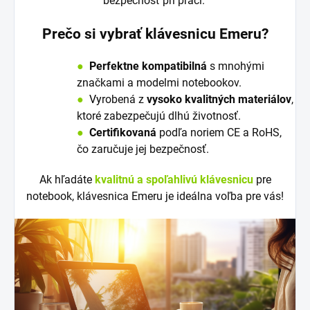
bezpečnosť pri práci.
Prečo si vybrať klávesnicu Emeru?
●
Perfektne kompatibilná
s mnohými
značkami a modelmi notebookov.
●
V
y
robená z
vysoko kvalitných materiálov
,
ktoré zabezpečujú dlhú životnosť.
●
Certifikovaná
podľa noriem CE a RoHS,
čo zaručuje jej bezpečnosť.
Ak hľadáte
kvalitnú a spoľahlivú klávesnicu
pre
notebook, klávesnica Emeru je ideálna voľba pre vás!