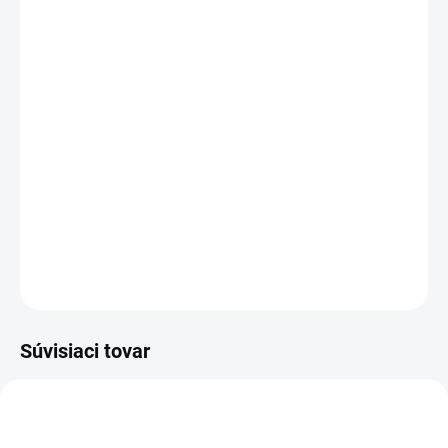
DORUČENIA
−
+
Pridať do košíka
Rozloženie kláves:
QWERTY SK/CZ
Vyrobené najväčšími výrobcami dielov pre notebooky:
Compal, Sunrex
a
Quanta.
Kvalitné materiály
zaručujú
100% kompatibilitu.
DETAILNÉ INFORMÁCIE
OPÝTAŤ SA
STRÁŽIŤ
Súvisiaci tovar
AKCIA
SUPER CENA