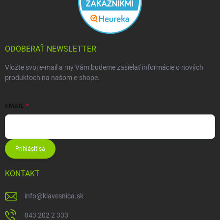
ODOBERAŤ NEWSLETTER
Vložte svoj e-mail a my Vám budeme zasielať informácie o nových
produktoch na našom e-shope.
EMAIL
Prihlásiť sa
KONTAKT
info
@
klavesnica.sk
043 202 2 333