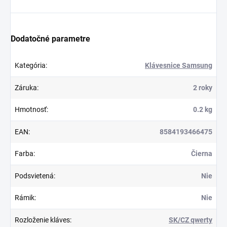
Dodatočné parametre
Kategória
:
Klávesnice Samsung
Záruka
:
2 roky
Hmotnosť
:
0.2 kg
EAN
:
8584193466475
Farba
:
Čierna
Podsvietená
:
Nie
Rámik
:
Nie
Rozloženie kláves
:
SK/CZ qwerty