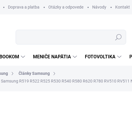
Doprava a platba
Otázky a odpovede
Návody
Kontakt
Hľadať
TEBOOKOM
MENIČE NAPÄTIA
FOTOVOLTIKA
sung
Články Samsung
re Samsung R519 R522 R525 R530 R540 R580 R620 R780 RV510 RV51
€55,35
/ ks
€45 bez DPH
Jednotková
PREVER DOSTUPNOSŤ
cena: