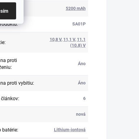
ita
:
5200 mAh
asím
roduktu
:
SA01P
10,8 V
,
11,1 V
,
11.1
ie
:
(10.8) V
na proti
Áno
ženiu
:
na proti vybitiu
:
Áno
 článkov
:
6
nová
 batérie
:
Lithium-iontová