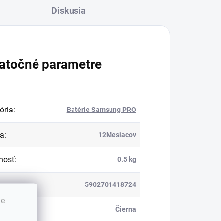
Diskusia
atočné parametre
ória
:
Batérie Samsung PRO
ka
:
12Mesiacov
nosť
:
0.5 kg
5902701418724
ie
:
Čierna