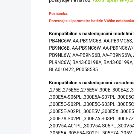
poskytujeme návod:
Ako si správne vyb
Poznámka:
Porovnajte si parametre batérie Vášho notebook
Kompatibilné s nasledujúcimi modelmi 
PB4NC6W, AA-PB9MC6B, AA-PB9MC6S, 
PB9NC6B, AA-PB9NC6W, AA-PB9NC6W/E
PB9NL6W, AA-PB9NS6B, AA-PB9NS6W, 
PL9NC6W, BA43-00198A, BA43-00199A,
BLA010422, P0058585
Kompatibilné s nasledujúcimi zariaden