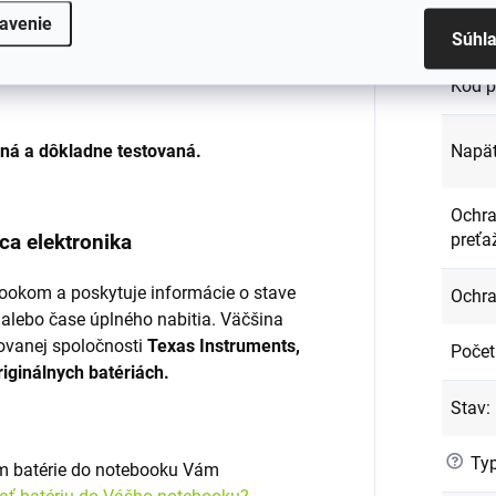
avenie
Kapac
Súhl
Kód p
ená a dôkladne testovaná.
Napät
Ochra
preťa
ca elektronika
ookom a poskytuje informácie o stave
Ochra
 alebo čase úplného nabitia. Väčšina
ovanej spoločnosti
Texas Instruments,
Počet
originálnych batériách.
Stav
:
?
Typ
om batérie do notebooku Vám