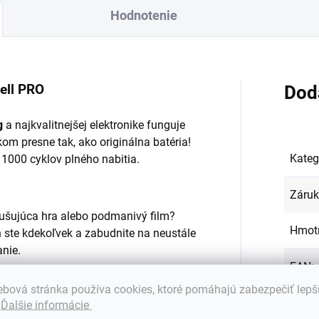
Hodnotenie
ell PRO
Dod
g
a najkvalitnejšej elektronike funguje
kom presne tak, ako originálna batéria!
Kateg
 1000 cyklov plného nabitia.
Záru
zrušujúca hra alebo podmanivý film?
Hmot
 ste kdekoľvek a zabudnite na neustále
anie.
EAN
:
onu a životnosti batéria používa:
bová stránka používa cookies, ktoré pomáhajú zabezpečiť lepš
Farba
.
Ďalšie informácie
tium-polymérové články Samsung