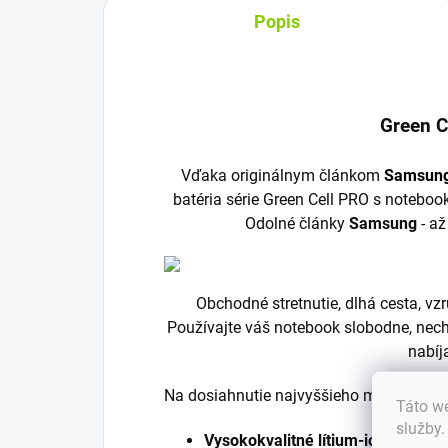
Popis
Green C
Vďaka originálnym článkom
Samsun
batéria série Green Cell PRO s noteboo
Odolné články
Samsung
- až
Obchodné stretnutie, dlhá cesta, v
Používajte váš notebook slobodne, nech
nabíj
Na dosiahnutie najvyššieho možného výk
Táto we
služby
Vysokokvalitné lítium-iónové/lí