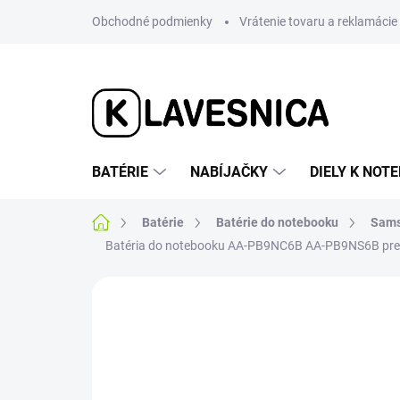
Prejsť
Obchodné podmienky
Vrátenie tovaru a reklamácie
na
obsah
BATÉRIE
NABÍJAČKY
DIELY K NO
Domov
Batérie
Batérie do notebooku
Sam
Batéria do notebooku AA-PB9NC6B AA-PB9NS6B p
Neohodnotené
Podrobnosti hodnotenia