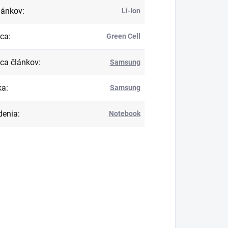
lánkov
:
Li-Ion
bca
:
Green Cell
ca článkov
:
Samsung
ka
:
Samsung
denia
:
Notebook