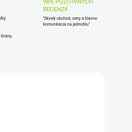
98% POZITÍVNYCH
RECENZIÍ
eľký
"Skvelý obchod, ceny a hlavne
komunikácia na jednotku"
 brány.