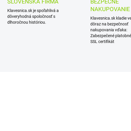
SLOVENSKÁ FIRMA
BEZPEČNÉ
NAKUPOVANIE
Klavesnica.sk je spoľahlivá a
dôveryhodná spoločnosť s
Klavesnica.sk kladie v
dlhoročnou históriou.
dôraz na bezpečnosť
nakupovania vďaka:
Zabezpečené platobné
SSL certifikát