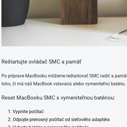
Reštartujte ovládač SMC a pamäť
Po príprave MacBooku môžeme reštartovať SMC radič a pamäť. T
toho, či má náš MacBook vstavanú alebo vymeniteľnú batériu.
Reset MacBooku SMC s vymeniteľnou batériou:
Vypnite počítač
Odpojte prenosný počítač od sieťového adaptéra