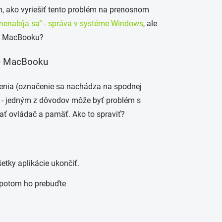
om, ako vyriešiť tento problém na prenosnom
 nenabíja sa“ - správa v systéme Windows
, ale
 v MacBooku?
ie MacBooku
enia (označenie sa nachádza na spodnej
my - jedným z dôvodov môže byť problém s
vať ovládač a pamäť. Ako to spraviť?
etky aplikácie ukončiť.
 potom ho prebuďte