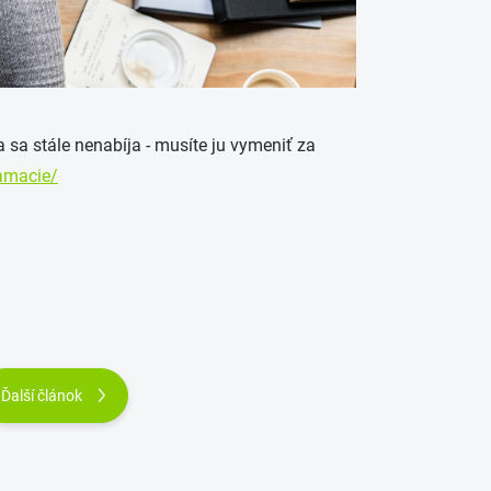
 sa stále nenabíja - musíte ju vymeniť za
lamacie/
Ďalší článok