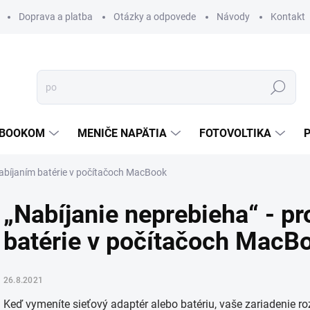
Doprava a platba
Otázky a odpovede
Návody
Kontakt
Hľadať
TEBOOKOM
MENIČE NAPÄTIA
FOTOVOLTIKA
nabíjaním batérie v počítačoch MacBook
„Nabíjanie neprebieha“ - p
batérie v počítačoch MacB
26.8.2021
Keď vymeníte sieťový adaptér alebo batériu, vaše zariadenie ro