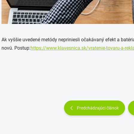
Ak vyššie uvedené metódy nepriniesli očakávaný efekt a batéria
novú. Postup:
https://www.klavesnica.sk/vratenie-tovaru-a-rek
Predchádzajúci článok