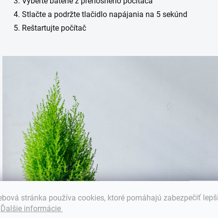
Vyberte batérie z prenosného počítača
Stlačte a podržte tlačidlo napájania na 5 sekúnd
Reštartujte počítač
bová stránka používa cookies, ktoré pomáhajú zabezpečiť lepš
.
Ďalšie informácie