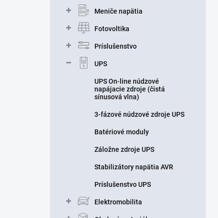
n
Meniče napätia
e
l
Fotovoltika
Príslušenstvo
UPS
UPS On-line núdzové
napájacie zdroje (čistá
sínusová vlna)
3-fázové núdzové zdroje UPS
Batériové moduly
Záložne zdroje UPS
Stabilizátory napätia AVR
Príslušenstvo UPS
Elektromobilita