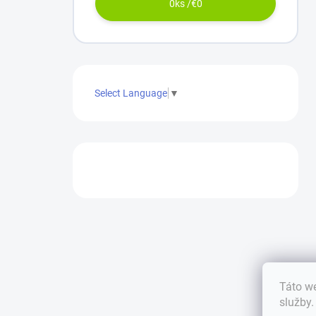
0
ks /
€0
Select Language
▼
Táto we
služby