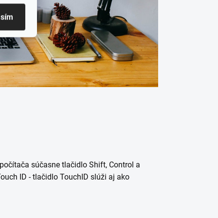
asím
očítača súčasne tlačidlo Shift, Control a
ch ID - tlačidlo TouchID slúži aj ako