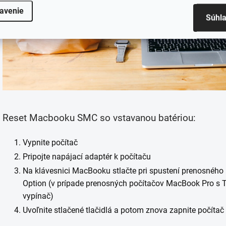
avenie
Súhl
Reset Macbooku SMC so vstavanou batériou:
Vypnite počítač
Pripojte napájací adaptér k počítaču
Na klávesnici MacBooku stlačte pri spustení prenosného p
Option (v prípade prenosných počítačov MacBook Pro s Tou
vypínač)
Uvoľnite stlačené tlačidlá a potom znova zapnite počítač