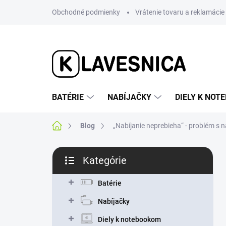
Prejsť
Obchodné podmienky
Vrátenie tovaru a reklamácie
na
obsah
BATÉRIE
NABÍJAČKY
DIELY K NO
Domov
Blog
„Nabíjanie neprebieha“ - problém s 
B
Kategórie
o
Preskočiť
č
kategórie
n
Batérie
ý
Nabíjačky
p
a
Diely k notebookom