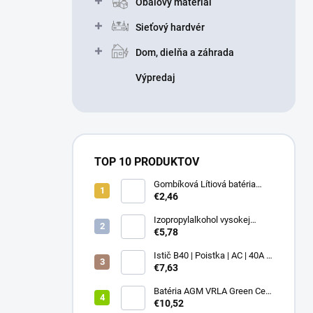
Obalový materiál
Sieťový hardvér
Dom, dielňa a záhrada
Výpredaj
TOP 10 PRODUKTOV
Gombíková Lítiová batéria
€2,46
BR2330 - Panasonic 3V
Izopropylalkohol vysokej
čistoty IPA 99,9% 1000 ml –
€5,78
Univerzálny čistiaci
prostriedok pre elektroniku a
Istič B40 | Poistka | AC | 40A |
optiku
3P
€7,63
Batéria AGM VRLA Green Cell
12V 1.2Ah
€10,52