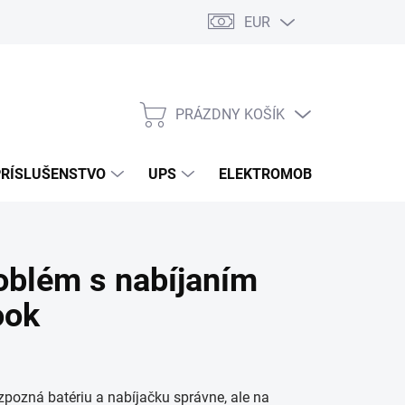
EUR
Podmienky ochrany osobných údajov
Súbory cookies
Rekla
PRÁZDNY KOŠÍK
NÁKUPNÝ
KOŠÍK
PRÍSLUŠENSTVO
UPS
ELEKTROMOBILITA
O
roblém s nabíjaním
ook
zpozná batériu a nabíjačku správne, ale na