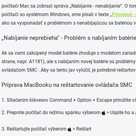
počítači Mac sa zobrazí správa „Nabíjanie - nenabíjanie“. O t
počítači so systémom Windows, sme písali v texte „
Pripojené -
ako sa vysporiadať s problémom s nenabíjajúcou sa batériou
„Nabíjanie neprebieha“ - Problém s nabíjaním batér
Ak sa vami zakúpený model batérie zhoduje s modelom zariad
strane, napr. A1181), ale s nabíjaním novej batérie sú problé
ovládačom SMC . Aby sa tento jav vylúčil, je potrebné reštarto
Príprava MacBooku na reštartovanie ovládača SMC
1. Stlačením klávesov Command + Option + Escape prinútite vš
2. Prepnite počítač do režimu spánku výberom
> Uspite ho a
3. Reštartujte počítač výberom
> Reštart