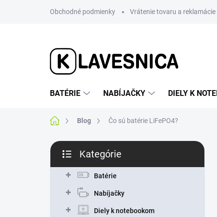
Prejsť
Obchodné podmienky
Vrátenie tovaru a reklamácie
na
obsah
BATÉRIE
NABÍJAČKY
DIELY K NO
Domov
Blog
Čo sú batérie LiFePO4?
B
Kategórie
o
Preskočiť
č
kategórie
n
Batérie
ý
Nabíjačky
p
a
Diely k notebookom