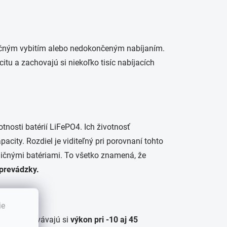
stočným vybitím alebo nedokončeným nabíjaním.
tu a zachovajú si niekoľko tisíc nabíjacích
tnosti batérií LiFePO4. Ich životnosť
acity. Rozdiel je viditeľný pri porovnaní tohto
dičnými batériami. To všetko znamená, že
 prevádzky.
ie
lôt. Zachovávajú si
výkon pri -10 aj 45