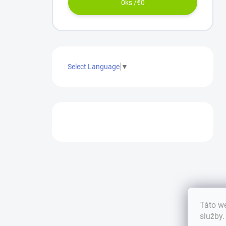
0
ks /
€0
Select Language
▼
Táto we
služby