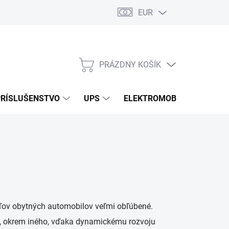
EUR
Podmienky ochrany osobných údajov
Súbory cookies
Rekla
PRÁZDNY KOŠÍK
NÁKUPNÝ
KOŠÍK
PRÍSLUŠENSTVO
UPS
ELEKTROMOBILITA
O
teľov obytných automobilov veľmi obľúbené.
, okrem iného, ​​vďaka dynamickému rozvoju