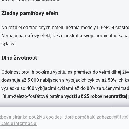
Žiadny pamäťový efekt
Na rozdiel od tradičných batérií netrpia modely LiFePO4 čia
Nemajú pamäťový efekt, takže nestratia svoju nominálnu kapaci
cyklov.
Dlhá životnosť
Odolnosť proti hlbokému vybitiu sa premieta do veľmi dlhej živo
dosahuje až 5 000 nabíjacích a vybíjacích cyklov až 50% ich kap
výsledku so 400 vybíjacími cyklami až do 80% zaručenými tra
lítium-železo-fosfátová batéria
vydrží až 25 rokov nepretržitej
Pripravená pracovať za každých podmienok
bová stránka používa cookies, ktoré pomáhajú zabezpečiť lepš
.
Ďalšie informácie
Batérie LiFePO4 môžu pracovať vo veľmi širokom rozmedzí tep