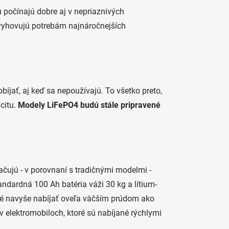
počínajú dobre aj v nepriaznivých
 vyhovujú potrebám najnáročnejších
obíjať, aj keď sa nepoužívajú. To všetko preto,
acitu.
Modely LiFePO4 budú stále pripravené
ujú - v porovnaní s tradičnými modelmi -
andardná 100 Ah batéria váži 30 kg a lítium-
žné navyše nabíjať oveľa väčším prúdom ako
elektromobiloch, ktoré sú nabíjané rýchlymi