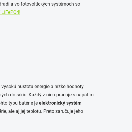
náradí a vo fotovoltických systémoch so
í LiFePO4!
ú vysokú hustotu energie a nízke hodnoty
ných do série. Každý z nich pracuje s napätím
ohto typu batérie je
elektronický systém
ie, ale aj jej teplotu. Preto zaručuje jeho