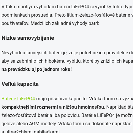
Vďaka mnohým výhodám batérií LiFePO4 si výrobky tohto typu 
podmienkach prostredia. Preto lítium-železo-fosfátové batérie
používateľov. Medzi ich základné výhody patrí:
Nízke samovybíjanie
Nevýhodou lacnejších batérií je, že je potrebné ich pravidelne d
aby sa zabránilo ich hlbokému vybitiu, ktoré by znížilo ich kap
na prevádzku aj po jednom roku!
Veľká kapacita
Batérie LiFePO4
majú pôsobivú kapacitu. Vďaka tomu sa vyznač
kompaktnejšími rozmermi a nižšou hmotnosťou
. Napríklad št
železo-fosfátová batéria iba polovicu. Batérie LiFePO4 je mo
gélové alebo AGM modely. Vďaka tomu sú dokonalé napríklad v 
a ultrarýchlymi nabíjačkami.