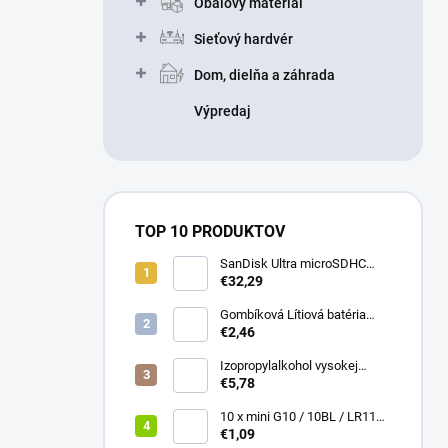
Obalový materiál
Sieťový hardvér
Dom, dielňa a záhrada
Výpredaj
TOP 10 PRODUKTOV
SanDisk Ultra microSDHC
32GB 100MB/s + adaptér
€32,29
Gombíková Lítiová batéria
€2,46
BR2330 - Panasonic 3V
Izopropylalkohol vysokej
čistoty IPA 99,9% 1000 ml –
€5,78
Univerzálny čistiaci
prostriedok pre elektroniku a
10 x mini G10 / 10BL / LR1130
optiku
Alkalická batéria everActive
€1,09