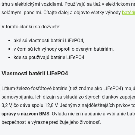
trhu s elektrickými vozidlami. Používajú sa tiež v elektrickom 
solárnymi panelmi. Čítajte ďalej a objavte všetky výhody
batéri
V tomto článku sa dozviete:
aké sú vlastnosti batérií LiFePO4,
v čom sú ich výhody oproti oloveným batériám,
kde sa používajú batérie LiFePO4.
Vlastnosti batérií LiFePO4
Lítium-železo-fosfátové batérie (tiež známe ako LiFePO4) maj
samovybíjania. Ich dizajn sa skladá zo štyroch článkov zapoje
3,2 V, čo dáva spolu 12,8 V. Jedným z najdôležitejších prvkov t
správy s názvom BMS
. Ovláda nielen nabíjanie a vybíjanie batér
bezpečnosť a výrazne predlžuje jeho životnosť.