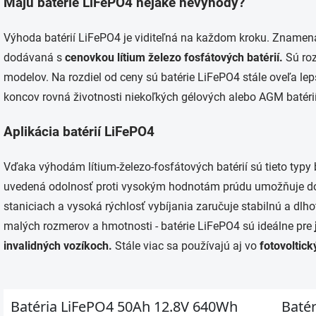
Majú batérie LiFePO4 nejaké nevýhody?
Výhoda batérií LiFePO4 je viditeľná na každom kroku. Znamená
dodávaná s
cenovkou lítium železo fosfátových batérií.
Sú roz
modelov. Na rozdiel od ceny sú batérie LiFePO4 stále oveľa lepš
koncov rovná životnosti niekoľkých gélových alebo AGM batérií
Aplikácia batérií LiFePO4
Vďaka výhodám lítium-železo-fosfátových batérií sú tieto typy ba
uvedená odolnosť proti vysokým hodnotám prúdu umožňuje dopl
staniciach a vysoká rýchlosť vybíjania zaručuje stabilnú a dlho
malých rozmerov a hmotnosti - batérie LiFePO4 sú ideálne pre
invalidných vozíkoch.
Stále viac sa používajú aj vo
fotovoltick