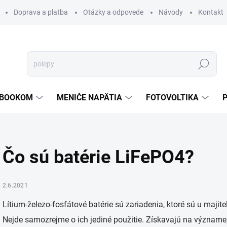
Doprava a platba
Otázky a odpovede
Návody
Kontakt
Hľadať
TEBOOKOM
MENIČE NAPÄTIA
FOTOVOLTIKA
Čo sú batérie LiFePO4?
2.6.2021
Lítium-železo-fosfátové batérie sú zariadenia, ktoré sú u maji
Nejde samozrejme o ich jediné použitie. Získavajú na význame