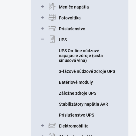
n
Meniče napätia
e
l
Fotovoltika
Príslušenstvo
UPS
UPS On-line núdzové
napájacie zdroje (čistá
sínusová vlna)
3-fázové núdzové zdroje UPS
Batériové moduly
Záložne zdroje UPS
Stabilizátory napätia AVR
Príslušenstvo UPS
Elektromobilita