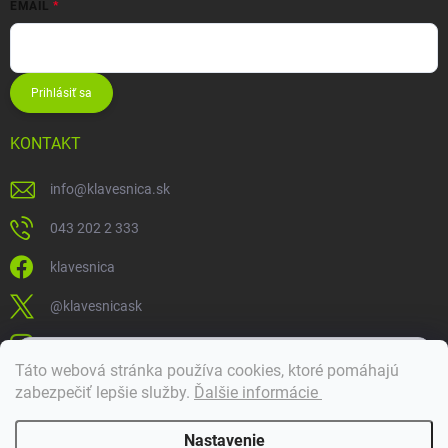
EMAIL
Prihlásiť sa
KONTAKT
info
@
klavesnica.sk
043 202 2 333
klavesnica
@klavesnicask
klavesnica_sk
×
Táto webová stránka používa cookies, ktoré pomáhajú
Dobrý deň! 👋 Pomôžem vám nájsť správny diel. Napíšte mi.
zabezpečiť lepšie služby
.
Ďalšie informácie
Doprava a platba
Nastavenie