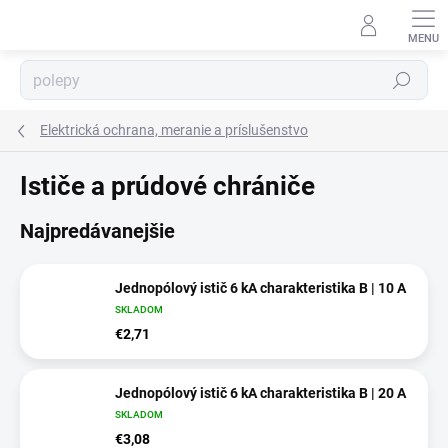
Prejsť
na
obsah
Hľadať
Elektrická ochrana, meranie a príslušenstvo
⬇
Ističe a prúdové chrániče
AI asistent · online
Najpredávanejšie
Jednopólový istič 6 kA charakteristika B | 10 A
SKLADOM
€2,71
Jednopólový istič 6 kA charakteristika B | 20 A
SKLADOM
€3,08