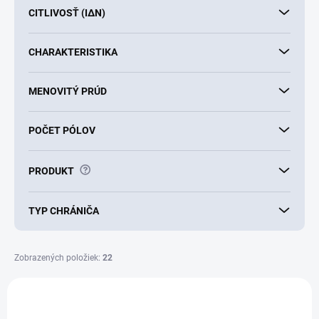
k
CITLIVOSŤ (IΔN)
t
o
v
CHARAKTERISTIKA
MENOVITÝ PRÚD
POČET PÓLOV
?
PRODUKT
TYP CHRÁNIČA
Zobrazených položiek:
22
V
ý
p