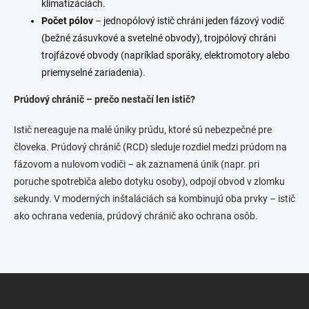
klimatizáciách.
Počet pólov
– jednopólový istič chráni jeden fázový vodič
(bežné zásuvkové a svetelné obvody), trojpólový chráni
trojfázové obvody (napríklad sporáky, elektromotory alebo
priemyselné zariadenia).
Prúdový chránič – prečo nestačí len istič?
Istič nereaguje na malé úniky prúdu, ktoré sú nebezpečné pre
človeka. Prúdový chránič (RCD) sleduje rozdiel medzi prúdom na
fázovom a nulovom vodiči – ak zaznamená únik (napr. pri
poruche spotrebiča alebo dotyku osoby), odpojí obvod v zlomku
sekundy. V moderných inštaláciách sa kombinujú oba prvky – istič
ako ochrana vedenia, prúdový chránič ako ochrana osôb.
Z
á