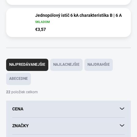
Jednopólový istič 6 kA charakteristika B | 6 A
SKLADOM
€3,57
R
a
NAJPREDÁVANEJŠIE
NAJLACNEJŠIE
NAJDRAHŠIE
d
e
ABECEDNE
n
i
22
položiek celkom
e
p
CENA
r
o
d
ZNAČKY
u