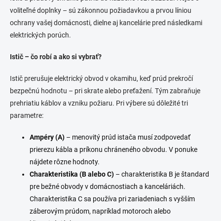
i
voliteľné doplnky – sú zákonnou požiadavkou a prvou líniou
e
ochrany vašej domácnosti, dielne aj kancelárie pred následkami
p
elektrických porúch.
r
v
k
Istič – čo robí a ako si vybrať?
y
v
Istič prerušuje elektrický obvod v okamihu, keď prúd prekročí
ý
bezpečnú hodnotu – pri skrate alebo preťažení. Tým zabraňuje
p
i
prehriatiu káblov a vzniku požiaru. Pri výbere sú dôležité tri
s
parametre:
u
Ampéry (A)
– menovitý prúd istača musí zodpovedať
prierezu kábla a príkonu chráneného obvodu. V ponuke
nájdete rôzne hodnoty.
Charakteristika (B alebo C)
– charakteristika B je štandard
pre bežné obvody v domácnostiach a kanceláriách.
Charakteristika C sa používa pri zariadeniach s vyšším
záberovým prúdom, napríklad motoroch alebo