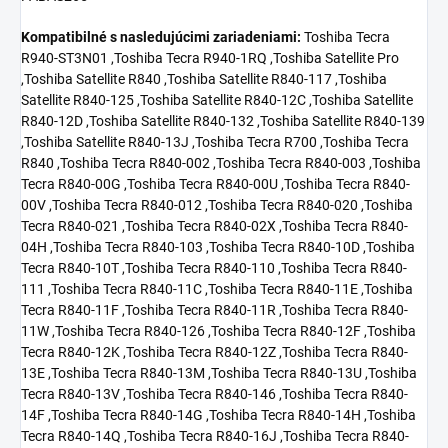
Kompatibilné s nasledujúcimi zariadeniami:
Toshiba Tecra R940-ST3N01 ,Toshiba Tecra R940-1RQ ,Toshiba Satellite Pro ,Toshiba Satellite R840 ,Toshiba Satellite R840-117 ,Toshiba Satellite R840-125 ,Toshiba Satellite R840-12C ,Toshiba Satellite R840-12D ,Toshiba Satellite R840-132 ,Toshiba Satellite R840-139 ,Toshiba Satellite R840-13J ,Toshiba Tecra R700 ,Toshiba Tecra R840 ,Toshiba Tecra R840-002 ,Toshiba Tecra R840-003 ,Toshiba Tecra R840-00G ,Toshiba Tecra R840-00U ,Toshiba Tecra R840-00V ,Toshiba Tecra R840-012 ,Toshiba Tecra R840-020 ,Toshiba Tecra R840-021 ,Toshiba Tecra R840-02X ,Toshiba Tecra R840-04H ,Toshiba Tecra R840-103 ,Toshiba Tecra R840-10D ,Toshiba Tecra R840-10T ,Toshiba Tecra R840-110 ,Toshiba Tecra R840-111 ,Toshiba Tecra R840-11C ,Toshiba Tecra R840-11E ,Toshiba Tecra R840-11F ,Toshiba Tecra R840-11R ,Toshiba Tecra R840-11W ,Toshiba Tecra R840-126 ,Toshiba Tecra R840-12F ,Toshiba Tecra R840-12K ,Toshiba Tecra R840-12Z ,Toshiba Tecra R840-13E ,Toshiba Tecra R840-13M ,Toshiba Tecra R840-13U ,Toshiba Tecra R840-13V ,Toshiba Tecra R840-146 ,Toshiba Tecra R840-14F ,Toshiba Tecra R840-14G ,Toshiba Tecra R840-14H ,Toshiba Tecra R840-14Q ,Toshiba Tecra R840-16J ,Toshiba Tecra R840-16V ,Toshiba Tecra R840-1C5 ,Toshiba Tecra R840-1CM ,Toshiba Tecra R840-1DC ,Toshiba Tecra R840-M109 ,Toshiba Tecra R840-M15F ,Toshiba Tecra R840-S8410 ,Toshiba Tecra R840-S8411 ,Toshiba Tecra R840-S8412 ,Toshiba Tecra R840-S8413 ,Toshiba Tecra R840-S8415 ,Toshiba Tecra R840-S8419 ,Toshiba Tecra R840-S8420 ,Toshiba Tecra R840-S8422 ,Toshiba Tecra R840-S8430 ,Toshiba Tecra R840-S8432 ,Toshiba Tecra R840-S8440 ,Toshiba Tecra R840-S8442 ,Toshiba Tecra R840-S8450 ,Toshiba Tecra R840-SP3254M ,Toshiba Tecra R840-SP3255M ,Toshiba Tecra R840-SP4130 ,Toshiba Tecra R840-SP4130L ,Toshiba Tecra R840-SP4163 ,Toshiba Tecra R840-SP4163M ,Toshiba Tecra R840-SP4170M ,Toshiba Tecra R840-SP4254M ,Toshiba Tecra R840-SP4255M ,Toshiba Tecra R840-SP4260KM ,Toshiba Tecra R840-SP4260M ,Toshiba Tecra R840-SP4278KM ,Toshiba Tecra R840-SP4278M ,Toshiba Tecra R840-SP4280KM ,Toshiba Tecra R840-ST8400 ,Toshiba Tecra R840-ST8401 ,Toshiba Tecra R840-ST8402 ,Toshiba Tecra R940 ,Toshiba Tecra R940-025 ,Toshiba Tecra R940-02H ,Toshiba Tecra R940-02J ,Toshiba Tecra R940-02T ,Toshiba Tecra R940-02U ,Toshiba Tecra R940-02Y ,Toshiba Tecra R940-033 ,Toshiba Tecra R940-038 ,Toshiba Tecra R940-039 ,Toshiba Tecra R940-04J ,Toshiba Tecra R940-04K ,Toshiba Tecra R940-04N ,Toshiba Tecra R940-1CH ,Toshiba Tecra R940-1CL ,Toshiba Tecra R940-1CN ,Toshiba Tecra R940-1CV ,Toshiba Tecra R940-1CW ,Toshiba Tecra R940-1CX ,Toshiba Tecra R940-1CZ ,Toshiba Tecra R940-1D6 ,Toshiba Tecra R940-1DC ,Toshiba Tecra R940-1EE ,Toshiba Tecra R940-1EU ,Toshiba Tecra R940-1EZ ,Toshiba Tecra R940-1F1 ,Toshiba Tecra R940-1F5 ,Toshiba Tecra R940-1FD ,Toshiba Tecra R940-1FE ,Toshiba Tecra R940-1FL ,Toshiba Tecra R940-1G2 ,Toshiba Tecra R940-1G3 ,Toshiba Tecra R940-1GN ,Toshiba Tecra R940-1GP ,Toshiba Tecra R940-1GQ ,Toshiba Tecra R940-1GR ,Toshiba Tecra R940-1GT ,Toshiba Tecra R940-1GV ,Toshiba Tecra R940-1GW ,Toshiba Tecra R940-1H1 ,Toshiba Tecra R940-1HN ,Toshiba Tecra R940-1HP ,Toshiba Tecra R940-1HQ ,Toshiba Tecra R940-1HR ,Toshiba Tecra R940-1HT ,Toshiba Tecra R940-1HV ,Toshiba Tecra R940-1JF ,Toshiba Tecra R940-1JG ,Toshiba Tecra R940-1JH ,Toshiba Tecra R940-1JZ ,Toshiba Tecra R940-1KF ,Toshiba Tecra R940-1KR ,Toshiba Tecra R940-1KW ,Toshiba Tecra R940-1L0 ,Toshiba Tecra R940-1L1 ,Toshiba Tecra R940-1L3 ,Toshiba Tecra R940-1L4 ,Toshiba Tecra R940-1ME ,Toshiba Tecra R940-1MJ ,Toshiba Tecra R940-1MM ,Toshiba Tecra R940-1MQ ,Toshiba Tecra R940-1PK ,Toshiba Tecra R940-BT9400 ,Toshiba Tecra R940-PT439U ,Toshiba Tecra R940-S9420 ,Toshiba Tecra R940-S9421 ,Toshiba Tecra R940-S9430 ,Toshiba Tecra R940-S9431 ,Toshiba Tecra R940-S9440 ,Toshiba Tecra R940-S9441 ,Toshiba Tecra R940-SMBGX1 ,Toshiba Tecra R940-SMBGX2 ,Toshiba Tecra R940-SMBGX3 ,Toshiba Tecra R940-SMBGX4 ,Toshiba Tecra R940-SMBN23 ,Toshiba Tecra R940-SMBNX1 ,Toshiba Tecra R940-SMBNX2 ,Toshiba Tecra R940-SMBNX3 ,Toshiba Tecra R940-SMBNX4 ,Toshiba Tecra R940-SP4160KM ,Toshiba Tecra R940-SP4260KL ,Toshiba Tecra R940-SP4261KM ,Toshiba Tecra R940-SP4263KM ,Toshiba Tecra R940-SP4284KM ,Toshiba Tecra R940-SP42SAT1 ,Toshiba Tecra R940-SP4381KM ,Toshiba Tecra R940-SP4386KM ,Toshiba Tecra R940-ST2N01 ,Toshiba Portege R830 ,Toshiba Portege R830-104 ,Toshiba Portege R830-10P ,Toshiba Portege R830-10Q ,Toshiba Portege R830-10R ,Toshiba Portege R830-10U ,Toshiba Portege R830-10V ,Toshiba Portege R830-110 ,Toshiba Portege R830-111 ,Toshiba Portege R830-112 ,Toshiba Portege R830-115 ,Toshiba Portege R830-117 ,Toshiba Portege R830-118 ,Toshiba Portege R830-11K ,Toshiba Portege R830-11M ,Toshiba Portege R830-11Q ,Toshiba Portege R830-11U ,Toshiba Portege R830-11X ,Toshiba Portege R830-126 ,Toshiba Portege R830-130 ,Toshiba Portege R830-132 ,Toshiba Portege R830-135 ,Toshiba Portege R830-137 ,Toshiba Portege R830-138 ,Toshiba Portege R830-139 ,Toshiba Portege R830-13C ,Toshiba Portege R830-13E ,Toshiba Portege R830-13P ,Toshiba Portege R830-147 ,Toshiba Portege R830-14D ,Toshiba Portege R830-14M ,Toshiba Portege R830-14T ,Toshiba Portege R830-154 ,Toshiba Portege R830-16U ,Toshiba Portege R830-17C ,Toshiba Portege R830-17P ,Toshiba Portege R830-189 ,Toshiba Portege R830-192 ,Toshiba Portege R830-194 ,Toshiba Portege R830-195 ,Toshiba Portege R830-1C1 ,Toshiba Portege R830-1C8 ,Toshiba Portege R830-1DR ,Toshiba Portege R830-1DT ,Toshiba Portege R830-1DU ,Toshiba Portege R830-1DX ,Toshiba Portege R830-1DZ ,Toshiba Portege R830-1EE ,Toshiba Portege R830-1FR ,Toshiba Portege R830-1G2 ,Toshiba Portege R830-1GC ,Toshiba Portege R830-1GD ,Toshiba Portege R830-1HD ,Toshiba Portege R830-1JM ,Toshiba Portege R830-1JN ,Toshiba Portege R830-1JP ,Toshiba Portege R830-1JV ,Toshiba Portege R830-1JX ,Toshiba Portege R830-1JZ ,Toshiba Portege R830-1K1 ,Toshiba Portege R830-1K2 ,Toshiba Portege R830-1KU ,Toshiba Portege R835 ,Toshiba Portege R930 ,Toshiba Portege R930-109 ,Toshiba Portege R930-10G ,Toshiba Portege R930-10H ,Toshiba Portege R930-10J ,Toshiba Portege R930-10N ,Toshiba Portege R930-10V ,Toshiba Portege R930-10X ,Toshiba Portege R930-10Z ,Toshiba Portege R930-115 ,Toshiba Portege R930-116 ,Toshiba Portege R930-117 ,Toshiba Portege R930-11W ,Toshiba Portege R930-126 ,Toshiba Portege R930-12Q ,Toshiba Portege R930-12V ,Toshiba Portege R930-12W ,Toshiba Portege R930-12X ,Toshiba Portege R930-131 ,Toshiba Portege R930-133 ,Toshiba Portege R930-13H ,Toshiba Portege R930-13U ,Toshiba Portege R930-13V ,Toshiba Portege R930-141 ,Toshiba Portege R930-144 ,Toshiba Portege R930-145 ,Toshiba Portege R930-146 ,Toshiba Portege R930-147 ,Toshiba Portege R930-148 ,Toshiba Portege R930-149 ,Toshiba Portege R930-14C ,Toshiba Portege R930-14D ,Toshiba Portege R930-14G ,Toshiba Portege R930-14T ,Toshiba Portege R930-14X ,Toshiba Portege R930-14Z ,Toshiba Portege R930-151 ,Toshiba Portege R930-152 ,Toshiba Portege R930-153 ,Toshiba Portege R930-154 ,Toshiba Portege R930-15D ,Toshiba Portege R930-15E ,Toshiba Portege R930-15F ,Toshiba Portege R930-15G ,Toshiba Portege R930-15L ,Toshiba Portege R930-165 ,Toshiba Portege R930-16K ,Toshiba Portege R930-17L ,Toshiba Portege R930-17M ,Toshiba Portege R930-17N ,Toshiba Portege R930-17Q ,Toshiba Portege R930-17R ,Toshiba Portege R930-17U ,Toshiba Portege R930-17V ,Toshiba Portege R930-17W ,Toshiba Portege R930-180 ,Toshiba Portege R930-183 ,Toshiba Portege R930-189 ,Toshiba Portege R930-18C ,Toshiba Portege R930-18D ,Toshiba Portege R930-18L ,Toshiba Portege R930-18U ,Toshiba Portege R930-18W ,Toshiba Portege R930-195 ,Toshiba Portege R930-19N ,Toshiba Portege R930-19T ,Toshiba Portege R930-19V ,Toshiba Portege R930-19W ,Toshiba Portege R930-19Z ,Toshiba Portege R930-1C0 ,Toshiba Portege R930-1C1 ,Toshiba Portege R930-1C8 ,Toshiba Portege R930-1C9 ,Toshiba Portege R930-1CH ,Toshiba Portege R930-1CK ,Toshiba Portege R930-1CL ,Toshiba Portege R930-1CW ,Toshiba Portege R930-1CX ,Toshiba Portege R930-1CZ ,Toshiba Portege R930-1D0 ,Toshiba Portege R930-1D7 ,Toshiba Portege R930-1DK ,Toshiba Portege R930-1F9 ,Toshiba Portege R930-1FU ,Toshiba Portege R930-1FV ,Toshiba Portege R930-1H5 ,Toshiba Portege R930-1HM ,Toshiba Portege R930-1J7 ,Toshiba Portege R930-1K5 ,Toshiba Portege R930-1K7 ,Toshiba Portege R930-1K8 ,Toshiba Portege R930-1K9 ,Toshiba Portege R930-1KE ,Toshiba Portege R930-1KF ,Toshiba Portege R930-1KJ ,Toshiba Portege R930-1KT ,Toshiba Portege R930-1KZ ,Toshiba Portege R930-1L0 ,Toshiba Portege R930-1LQ ,Toshiba Portege R930-1LV ,Toshiba Portege R930-1N9 ,Toshiba Portege R930-1NV ,Toshiba Portege R930-1P6 ,Toshiba Portege R930-1PP ,Toshiba Portege R935 ,Toshiba Satellite R830 ,Toshiba Satellite R830-10C ,Toshiba Satellite R830-10D ,Toshiba Satellite R830-10F ,Toshiba Satellite R830-10G ,Toshiba Satellite R830-10H ,Toshiba Satellite R830-11C ,Toshiba Satellite R830-120 ,Toshiba Satellite R830-12N ,Toshiba Satellite R830-131 ,Toshiba Satellite R830-136 ,Toshiba Satellite R830-13D ,Toshiba Satellite R830-13M ,Toshiba Satellite R830-13N ,Toshiba Satellite R830-142 ,Toshiba Satellite R830-143 ,Toshiba Satellite R830-146 ,Toshiba Satellite R830-14F ,Toshiba Satellite R830-14N ,Toshiba Satellite R830-14U ,Toshiba Satellite R830-16C ,Toshiba Satellite R830-16K ,Toshiba Satellite R830-17M ,Toshiba Satellite R830-17N ,Toshiba Satellite R830-181 ,Toshiba Satellite R830-182 ,Toshiba Satellite R830-19V ,Toshiba Satellite R830-1CF ,Toshiba Satellite R830-1CL ,Toshiba Satellite R830-1CM ,Toshiba Satellite R830-1CN ,Toshiba Satellite R830-1E2 ,Toshiba Satellite R830-1F6 ,Toshiba Satellite R830-1FJ ,Toshiba Satellite R830-1FZ ,Toshiba Satellite R830-1G0 ,Toshiba Satellite R830-1G1 ,Toshiba Satellite R830-1GZ ,Toshiba Satellite R830-1JR ,Toshiba Satellite R830-1JU ,Toshiba Satellite R830-1L7 ,Toshiba Portege R700 ,Toshiba Portege R700-01B ,Toshiba Portege R700-02B ,Toshiba Portege R700-10E ,Toshiba Portege R700-110 ,Toshiba Portege R700-115 ,Toshiba Portege R700-11E ,Toshiba Portege R700-1