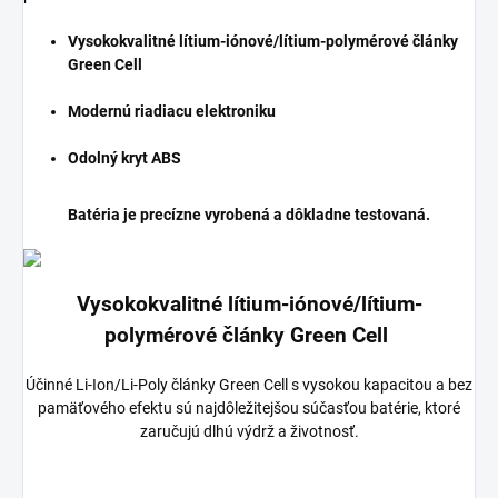
Vysokokvalitné lítium-iónové/lítium-polymérové články
Green Cell
Modernú riadiacu elektroniku
Odolný kryt ABS
Batéria je precízne vyrobená a dôkladne testovaná.
Vysokokvalitné lítium-iónové/lítium-
polymérové články Green Cell
Účinné Li-Ion/Li-Poly články Green Cell s vysokou kapacitou a bez
pamäťového efektu sú najdôležitejšou súčasťou batérie, ktoré
zaručujú dlhú výdrž a životnosť.