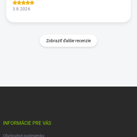
3.8.2026
Zobraziť ďalšie recenzie
Z
á
p
ä
t
i
INFORMÁCIE PRE VÁS
e
Obchodné podmienky