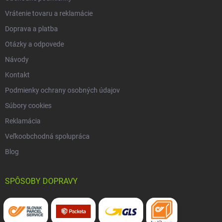
Vrátenie tovaru a reklamácie
Doprava a platba
Otázky a odpovede
Návody
Kontakt
Podmienky ochrany osobných údajov
Súbory cookies
Reklamácia
Veľkoobchodná spolupráca
Blog
SPÔSOBY DOPRAVY