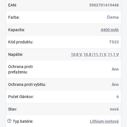
EAN
:
5902701419448
Farba
:
Čierna
Kapacita
:
4400 mAh
Kód produktu
:
TS23
Napätie
:
10,8 V
,
10.8 (11.1) V
,
11,1 V
Ochrana proti
Áno
preťaženiu
:
Ochrana proti vybitiu
:
Áno
Počet článkov
:
6
Stav
:
nová
?
Typ batérie
:
Lithium-iontová