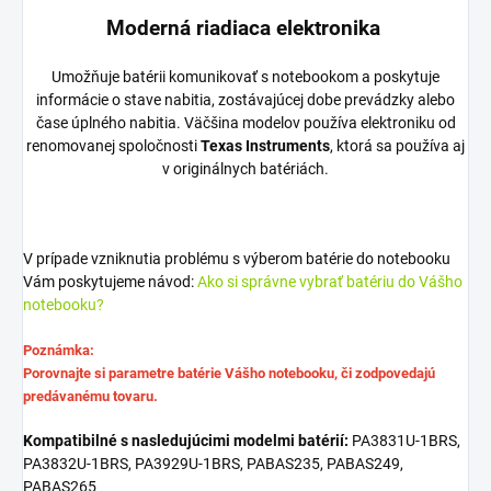
Moderná riadiaca elektronika
Umožňuje batérii komunikovať s notebookom a poskytuje
informácie o stave nabitia, zostávajúcej dobe prevádzky alebo
čase úplného nabitia. Väčšina modelov používa elektroniku od
renomovanej spoločnosti
Texas Instruments
, ktorá sa používa aj
v originálnych batériách.
V prípade vzniknutia problému s výberom batérie do notebooku
Vám poskytujeme návod:
Ako si správne vybrať batériu do Vášho
notebooku?
Poznámka:
Porovnajte si parametre batérie Vášho notebooku, či zodpovedajú
predávanému tovaru.
Kompatibilné s nasledujúcimi modelmi batérií:
PA3831U-1BRS,
PA3832U-1BRS, PA3929U-1BRS, PABAS235, PABAS249,
PABAS265