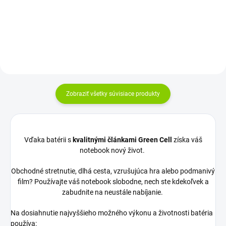
okrúhly (5,5-2,5mm) |Záruka: 24
mesiacov...
Zobraziť všetky súvisiace produkty
Vďaka batérii s
kvalitnými článkami Green Cell
získa váš
notebook nový život.
Obchodné stretnutie, dlhá cesta, vzrušujúca hra alebo podmanivý
film? Používajte váš notebook slobodne, nech ste kdekoľvek a
zabudnite na neustále nabíjanie.
Na dosiahnutie najvyššieho možného výkonu a životnosti batéria
používa: