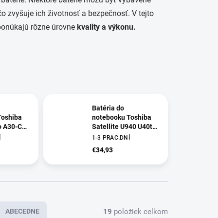
 čo zvyšuje ich životnosť a bezpečnosť. V tejto
é ponúkajú rôzne úrovne
kvality a výkonu.
Batéria do
Toshiba
notebooku Toshiba
ro A30-C
Satellite U940 U40t
C R50-B
U50t M50-A M50D-A
Í
1-3 PRAC.DNÍ
a A50-C
M50Dt M50t
€34,93
19
položiek celkom
ABECEDNE