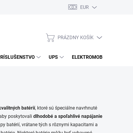
EUR
Podmienky ochrany osobných údajov
Súbory cookies
Rekla
PRÁZDNY KOŠÍK
NÁKUPNÝ
KOŠÍK
PRÍSLUŠENSTVO
UPS
ELEKTROMOBILITA
O
valitných batérií
, ktoré sú špeciálne navrhnuté
 aby poskytovali
dlhodobé a spoľahlivé napájanie
y batérií, vrátane tých s rôznymi kapacitami a
 batérie. Niektoré batérie môžu byť vybavené