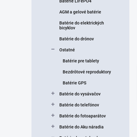
n
Batérie LiFePO4
e
AGM a gelové batérie
l
Batérie do elektrických
bicyklov
Batérie do drónov
Ostatné
Batérie pre tablety
Bezdrôtové reproduktory
Batérie GPS
Batérie do vysávačov
Batérie do telefónov
Batérie do fotoaparátov
Batérie do Aku náradia