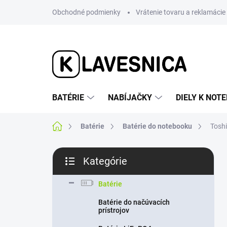
Prejsť
Obchodné podmienky
Vrátenie tovaru a reklamácie
na
obsah
BATÉRIE
NABÍJAČKY
DIELY K NO
Domov
Batérie
Batérie do notebooku
Tosh
B
Kategórie
o
Preskočiť
č
kategórie
n
Batérie
ý
Batérie do načúvacích
p
prístrojov
a