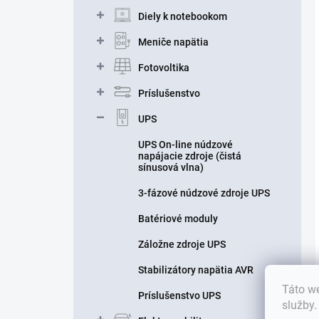
Diely k notebookom
Meniče napätia
Fotovoltika
Príslušenstvo
UPS
UPS On-line núdzové
napájacie zdroje (čistá
sínusová vlna)
3-fázové núdzové zdroje UPS
Batériové moduly
Záložne zdroje UPS
Stabilizátory napätia AVR
Táto we
Príslušenstvo UPS
služby