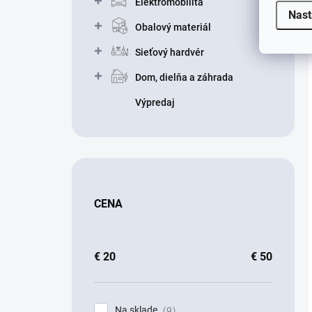
Elektromobilita
Nast
Obalový materiál
Sieťový hardvér
Dom, dielňa a záhrada
Výpredaj
CENA
€
20
€
50
Na sklade
9