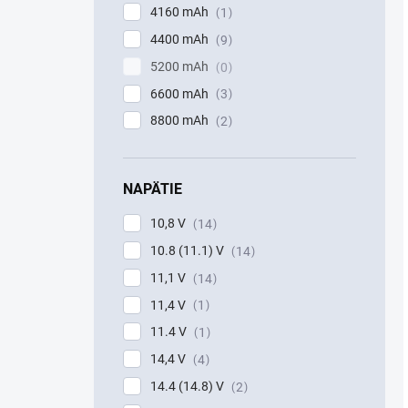
4160 mAh
1
4400 mAh
9
5200 mAh
0
6600 mAh
3
8800 mAh
2
NAPÄTIE
10,8 V
14
10.8 (11.1) V
14
11,1 V
14
11,4 V
1
11.4 V
1
14,4 V
4
14.4 (14.8) V
2