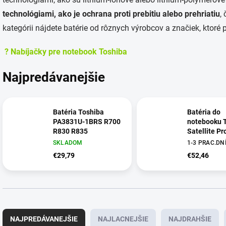
technológiami, ako je ochrana proti prebitiu alebo prehriatiu
,
kategórii nájdete batérie od rôznych výrobcov a značiek, ktor
? Nabíjačky pre notebook Toshiba
Najpredávanejšie
Batéria Toshiba
Batéria do
PA3831U-1BRS R700
notebooku 
R830 R835
Satellite P
A40-C A50-
SKLADOM
1-3 PRAC.DN
R50-C Tecr
€29,79
€52,46
Z50-C
R
a
NAJPREDÁVANEJŠIE
NAJLACNEJŠIE
NAJDRAHŠIE