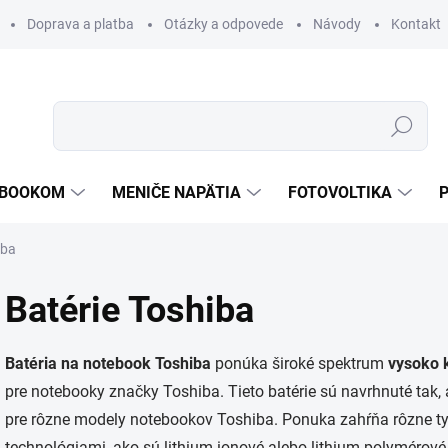
Doprava a platba
Otázky a odpovede
Návody
Kontakt
Hľadať
TEBOOKOM
MENIČE NAPÄTIA
FOTOVOLTIKA
iba
Batérie Toshiba
Batéria na notebook Toshiba
ponúka široké spektrum
vysoko k
pre notebooky značky Toshiba. Tieto batérie sú navrhnuté tak,
pre rôzne modely notebookov Toshiba. Ponuka zahŕňa rôzne typ
technológiami, ako sú lithium-ionové alebo lithium-polymérové