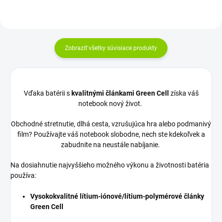
Zobraziť všetky súvisiace produkty
Vďaka batérii s
kvalitnými článkami Green Cell
získa váš
notebook nový život.
Obchodné stretnutie, dlhá cesta, vzrušujúca hra alebo podmanivý
film? Používajte váš notebook slobodne, nech ste kdekoľvek a
zabudnite na neustále nabíjanie.
Na dosiahnutie najvyššieho možného výkonu a životnosti batéria
používa:
Vysokokvalitné lítium-iónové/lítium-polymérové články
Green Cell