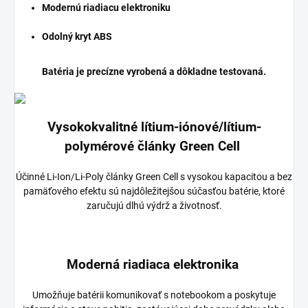
Modernú riadiacu elektroniku
Odolný kryt ABS
Batéria je precízne vyrobená a dôkladne testovaná.
Vysokokvalitné lítium-iónové/lítium-
polymérové články Green Cell
Účinné Li-Ion/Li-Poly články Green Cell s vysokou kapacitou a bez
pamäťového efektu sú najdôležitejšou súčasťou batérie, ktoré
zaručujú dlhú výdrž a životnosť.
Moderná riadiaca elektronika
Umožňuje batérii komunikovať s notebookom a poskytuje