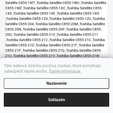
×
Táto webová stránka používa cookies, ktoré pomáhajú
Dobrý deň! 👋 Pomôžem vám nájsť správny diel. Napíšte mi.
zabezpečiť lepšie služby
.
Ďalšie informácie
Nastavenie
Súhlasím