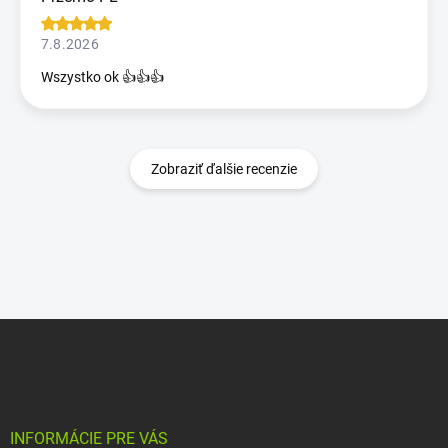
7.8.2026
Wszystko ok 👍👍👍
Zobraziť ďalšie recenzie
Z
á
p
ä
t
i
INFORMÁCIE PRE VÁS