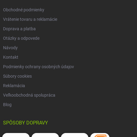
e
Obchodné podmienky
Vrátenie tovaru a reklamácie
Doprava a platba
Otázky a odpovede
Návody
Kontakt
Podmienky ochrany osobných údajov
Súbory cookies
Reklamácia
Veľkoobchodná spolupráca
Blog
SPÔSOBY DOPRAVY