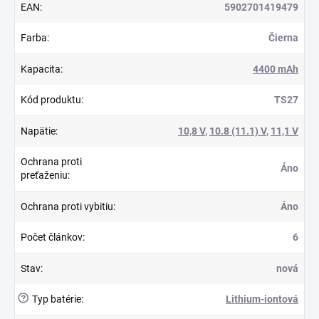
EAN
:
5902701419479
Farba
:
Čierna
Kapacita
:
4400 mAh
Kód produktu
:
TS27
Napätie
:
10,8 V
,
10.8 (11.1) V
,
11,1 V
Ochrana proti
Áno
preťaženiu
:
Ochrana proti vybitiu
:
Áno
Počet článkov
:
6
Stav
:
nová
?
Typ batérie
:
Lithium-iontová