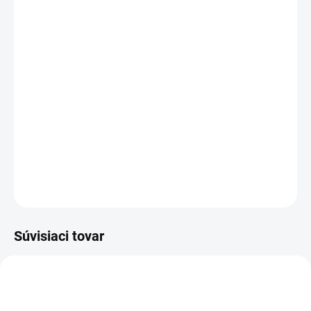
DORUČENIA
Kapacita:
4400 mAh
Napätie:
10,8 V
(
11,1
V)
Záruka:
12
mesiacov
Najväčšia
kvalita
značky Green Cell
Články
Green Cell
zaručujú dlhý pracovný čas, vysokú
trvanlivosť a bezpečnosť
Moderná elektronika riadenia
zaručuje
, že batéria pracuje
so zariadením presne ako pôvodná
DETAILNÉ INFORMÁCIE
OPÝTAŤ SA
STRÁŽIŤ
Súvisiaci tovar