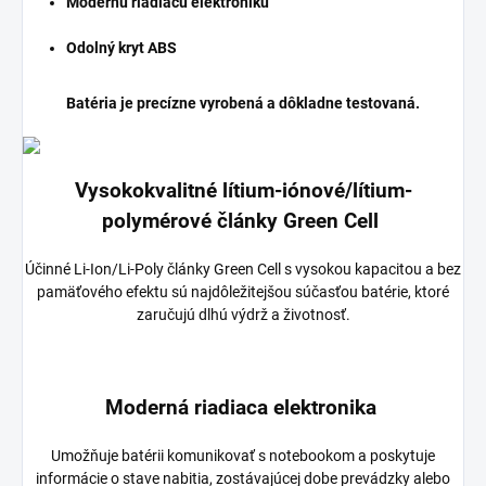
Modernú riadiacu elektroniku
Odolný kryt ABS
Batéria je precízne vyrobená a dôkladne testovaná.
Vysokokvalitné lítium-iónové/lítium-
polymérové články Green Cell
Účinné Li-Ion/Li-Poly články Green Cell s vysokou kapacitou a bez
pamäťového efektu sú najdôležitejšou súčasťou batérie, ktoré
zaručujú dlhú výdrž a životnosť.
Moderná riadiaca elektronika
Umožňuje batérii komunikovať s notebookom a poskytuje
informácie o stave nabitia, zostávajúcej dobe prevádzky alebo