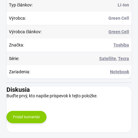
Typ článkov
:
Li-Ion
Výrobca
:
Green Cell
Výrobca článkov
:
Green Cell
Značka
:
Toshiba
Série
:
Satellite
,
Tecra
Zariadenia
:
Notebook
Diskusia
Buďte prvý, kto napíše príspevok k tejto položke.
Pridať komentár