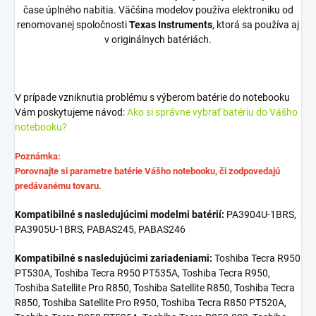
čase úplného nabitia. Väčšina modelov používa elektroniku od
renomovanej spoločnosti
Texas Instruments
, ktorá sa používa aj
v originálnych batériách.
V prípade vzniknutia problému s výberom batérie do notebooku
Vám poskytujeme návod:
Ako si správne vybrať batériu do Vášho
notebooku?
Poznámka:
Porovnajte si parametre batérie Vášho notebooku, či zodpovedajú
predávanému tovaru.
Kompatibilné s nasledujúcimi modelmi batérií:
PA3904U-1BRS,
PA3905U-1BRS, PABAS245, PABAS246
Kompatibilné s nasledujúcimi zariadeniami:
Toshiba Tecra R950
PT530A, Toshiba Tecra R950 PT535A, Toshiba Tecra R950,
Toshiba Satellite Pro R850, Toshiba Satellite R850, Toshiba Tecra
R850, Toshiba Satellite Pro R950, Toshiba Tecra R850 PT520A,