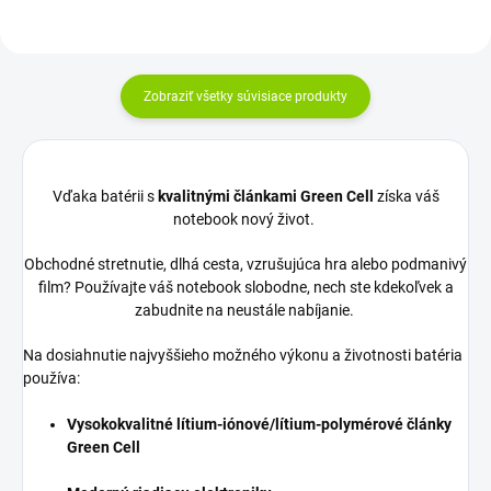
Zobraziť všetky súvisiace produkty
Vďaka batérii s
kvalitnými článkami Green Cell
získa váš
notebook nový život.
Obchodné stretnutie, dlhá cesta, vzrušujúca hra alebo podmanivý
film? Používajte váš notebook slobodne, nech ste kdekoľvek a
zabudnite na neustále nabíjanie.
Na dosiahnutie najvyššieho možného výkonu a životnosti batéria
používa:
Vysokokvalitné lítium-iónové/lítium-polymérové články
Green Cell