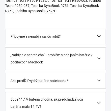
Toshiba Tecra R850 PT525A, Toshiba Tecra R850-003, Toshiba
Tecra R950-037, Toshiba DynaBook R751, Toshiba DynaBook
R752, Toshiba DynaBook R752/F
Pripojené a nenabíja sa, čo robiť?
„Nabíjanie neprebieha“ - problém s nabíjaním batérie v
počítačoch MacBook
Ako predĺžiť výdrž batérie notebooka?
Bude 11.1V batéria vhodná, ak predchádzajúca
batéria mala 14.4V?