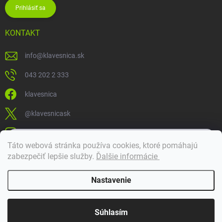
Prihlásiť sa
KONTAKT
info
@
klavesnica.sk
043 202 2 333
klavesnica
@klavesnicask
klavesnica_sk
×
Táto webová stránka používa cookies, ktoré pomáhajú
Dobrý deň! 👋 Pomôžem vám nájsť správny diel. Napíšte mi.
zabezpečiť lepšie služby
.
Ďalšie informácie
Doprava a platba
Nastavenie
Copyright 2026
Klávesnica
. Všetky práva vyhradené.
Súhlasím