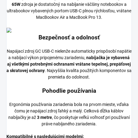
65W
zdroja je dostatočný na nabíjanie väčšiny notebookov a
ultrabookov vybavených portom USB-C plnou rýchlosťou, vrátane
MacBookov Air a MacBook Pro 13.
Bezpečnosť a odolnosť
Napájací zdroj GC USB-C nielenže automaticky prispôsobí napätie
a nabíjací výkon pripojenému zariadeniu,
nabíjačka je vybavená
aj všetkými potrebnými ochranami vrátane tepelnej, prepäťovej
a skratovej ochrany
. Najvyššia kvalita použitých komponentov sa
premieta do odolnost.
Pohodlie používania
Ergonómia používania zariadenia bola na prvom mieste, vďaka
čomu je napájací zdroj ľahký a malý. Celková dĺžka káblov
nabíjačky je až
3 metre
, čo poskytuje veľkú voľnosť pri používaní
práve nabíjaného zariadenia.
Kompatibilné s nasledujúcimi modelmi: