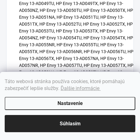
×
Táto webová stránka používa cookies, ktoré pomáhajú
Dobrý deň! 👋 Pomôžem vám nájsť správny diel. Napíšte mi.
zabezpečiť lepšie služby
.
Ďalšie informácie
Nastavenie
Súhlasím