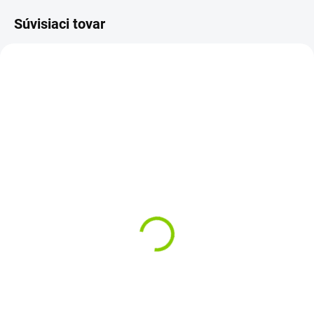
Súvisiaci tovar
ZVYČAJNE 30 DNI
SKLADOM
Spodný plast (cover) šasi
Originál Batéria Dell
Dell Inspiron 5390 5391
Latitude 5320, Latitude
7320 2-in-1 7FMXV
€49,19
63Wh
€39,99 bez DPH
€116,85
Do košíka
€95 bez DPH
Dlhšia životnosť: Kvalitné
Do košíka
originálne náhradné diely sú