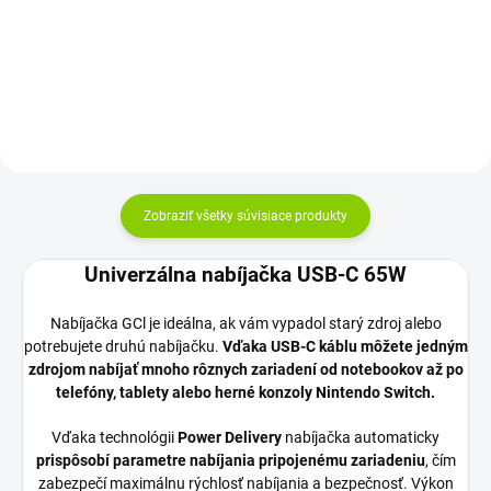
vyrobené z kvalitných materiálov
Kapacita:3941 mAh (63Wh) Napät
a majú...
24 mesiacov Najväčšia...
Zobraziť všetky súvisiace produkty
Univerzálna nabíjačka USB-C 65W
Nabíjačka GCl je ideálna, ak vám vypadol starý zdroj alebo
potrebujete druhú nabíjačku.
Vďaka USB-C káblu môžete jedným
zdrojom nabíjať mnoho rôznych zariadení od notebookov až po
telefóny, tablety alebo herné konzoly Nintendo Switch.
Vďaka technológii
Power Delivery
nabíjačka automaticky
prispôsobí parametre nabíjania pripojenému zariadeniu
, čím
zabezpečí maximálnu rýchlosť nabíjania a bezpečnosť. Výkon