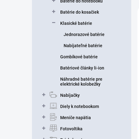
Batérie do notebooku
Batérie do kosačiek
Klasické batérie
Jednorazové batérie
Nabíjateľné batérie
Gombíkové batérie
Batériové články li-ion
Náhradné batérie pre
elektrické kolobežky
Nabíjačky
Diely k notebookom
Meniče napätia
Fotovoltika