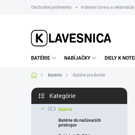
Prejsť
Obchodné podmienky
Vrátenie tovaru a reklamácie
na
obsah
BATÉRIE
NABÍJAČKY
DIELY K NO
Domov
Batérie
Batérie pre Bottle
B
Kategórie
o
Preskočiť
č
kategórie
n
Batérie
ý
Batérie do načúvacích
p
prístrojov
a