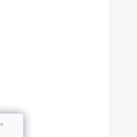
Saft Lithium
ThinkPad X1
1ks Bulk
Carbon Yoga
€5,17
-Series
€2,46
00HN933
€4,20 bez DPH
2 bez DPH
CR2016
Do košíka
Do košíka
áložná CMOS
atéria pre širokú
kálu notebookov
enovo ThinkPad.
abezpečuje
poľahlivé...
ie
VIAC ZA MENEJ