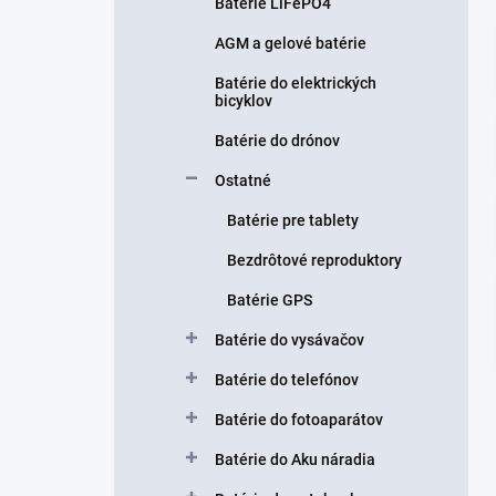
n
Batérie LiFePO4
e
AGM a gelové batérie
l
Batérie do elektrických
bicyklov
Batérie do drónov
Ostatné
Batérie pre tablety
Bezdrôtové reproduktory
Batérie GPS
Batérie do vysávačov
Batérie do telefónov
Batérie do fotoaparátov
Batérie do Aku náradia