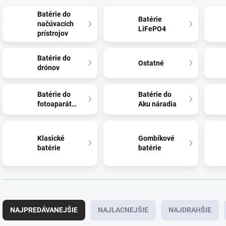
Batérie do
Batérie
načúvacích
LiFePO4
prístrojov
Batérie do
Ostatné
drónov
Batérie do
Batérie do
fotoaparátov
Aku náradia
Klasické
Gombíkové
batérie
batérie
R
a
NAJPREDÁVANEJŠIE
NAJLACNEJŠIE
NAJDRAHŠIE
d