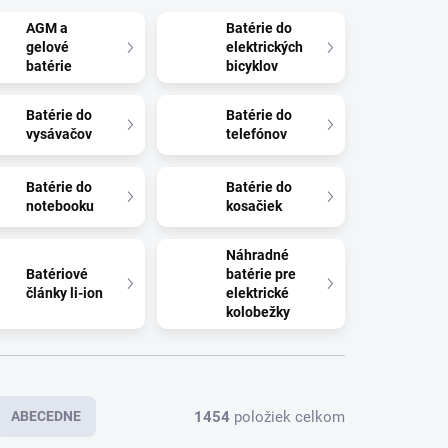
AGM a
Batérie do
gelové
elektrických
batérie
bicyklov
Batérie do
Batérie do
vysávačov
telefónov
Batérie do
Batérie do
notebooku
kosačiek
Náhradné
Batériové
batérie pre
články li-ion
elektrické
kolobežky
1454
položiek celkom
ABECEDNE