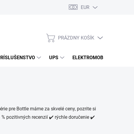
EUR
Podmienky ochrany osobných údajov
Súbory cookies
Rekla
PRÁZDNY KOŠÍK
NÁKUPNÝ
KOŠÍK
PRÍSLUŠENSTVO
UPS
ELEKTROMOBILITA
O
rie pre Bottle máme za skvelé ceny, pozrite si
% pozitivných recenzií ✔️ rýchle doručenie ✔️