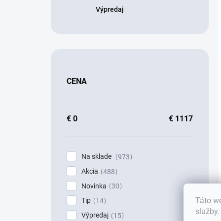
Výpredaj
CENA
€
0
€
1117
Na sklade
973
Akcia
488
Novinka
30
Táto we
Tip
14
služby
Výpredaj
15