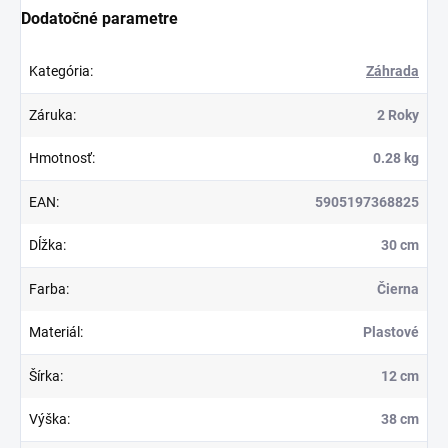
Dodatočné parametre
Kategória
:
Záhrada
Záruka
:
2 Roky
Hmotnosť
:
0.28 kg
EAN
:
5905197368825
Dĺžka
:
30 cm
Farba
:
Čierna
Materiál
:
Plastové
Šírka
:
12 cm
Výška
:
38 cm