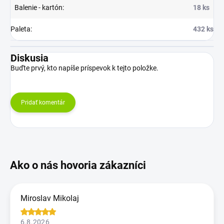
Balenie - kartón
:
18 ks
Paleta
:
432 ks
Diskusia
Buďte prvý, kto napíše príspevok k tejto položke.
Pridať komentár
Miroslav Mikolaj
6.8.2026