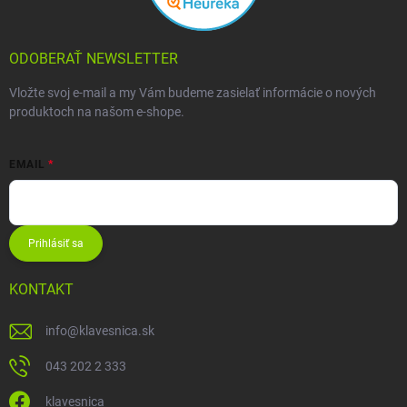
ODOBERAŤ NEWSLETTER
Vložte svoj e-mail a my Vám budeme zasielať informácie o nových
produktoch na našom e-shope.
EMAIL
Prihlásiť sa
KONTAKT
info
@
klavesnica.sk
043 202 2 333
klavesnica