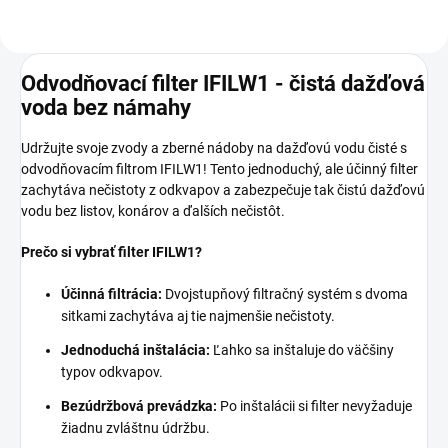
Odvodňovací filter IFILW1 - čistá dažďová
voda bez námahy
Udržujte svoje zvody a zberné nádoby na dažďovú vodu čisté s
odvodňovacím filtrom IFILW1! Tento jednoduchý, ale účinný filter
zachytáva nečistoty z odkvapov a zabezpečuje tak čistú dažďovú
vodu bez listov, konárov a ďalších nečistôt.
Prečo si vybrať filter IFILW1?
Účinná filtrácia:
Dvojstupňový filtračný systém s dvoma
sitkami zachytáva aj tie najmenšie nečistoty.
Jednoduchá inštalácia:
Ľahko sa inštaluje do väčšiny
typov odkvapov.
Bezúdržbová prevádzka:
Po inštalácii si filter nevyžaduje
žiadnu zvláštnu údržbu.