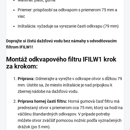
Materiál: plast, guma
Priemer: prispôsobí sa odkvapom s priemerom 75 mm a
viac
Inštalácia: vyžaduje sa vyrezanie časti odkvapu (79 mm)
Doprajte si čistú dažďovú vodu bez námahy s odvodňovacím
filtrom IFILW1!
Montáž odkvapového filtru IFILW1 krok
za krokom:
Príprava:
Odmerajte a vyrežte v odkvape otvor s dĺžkou 79
mm. Uistite sa, že miesto inštalácie je nad prípojkou k
zbernej nádobe na dažďovú vodu.
Príprava hornej časti filtru:
Horná gumová časť filtru má
predrezaný otvor s priemerom cca 75 mm, ktorý sa hodí na
väčšinu štandardných odkvapov. V prípade potreby
môžete otvor zväčšiť pomocou nožníc podľa vyznačených
drážok (po 5 mm).