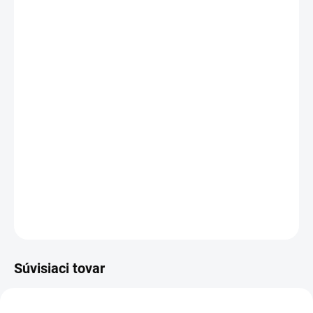
cena:
MOŽNOSTI
DORUČENIA
−
+
Pridať do košíka
Účinná filtrácia dažďovej vody
Jednoduchá inštalácia a čistenie
Bezúdržbová prevádzka
Odolná a spoľahlivá konštrukcia
DETAILNÉ INFORMÁCIE
OPÝTAŤ SA
STRÁŽIŤ
Súvisiaci tovar
AKCIA