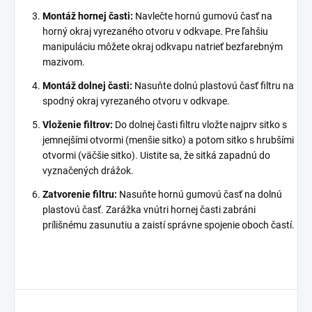
Montáž hornej časti:
Navlečte hornú gumovú časť na
horný okraj vyrezaného otvoru v odkvape. Pre ľahšiu
manipuláciu môžete okraj odkvapu natrieť bezfarebným
mazivom.
Montáž dolnej časti:
Nasuňte dolnú plastovú časť filtru na
spodný okraj vyrezaného otvoru v odkvape.
Vloženie filtrov:
Do dolnej časti filtru vložte najprv sitko s
jemnejšími otvormi (menšie sitko) a potom sitko s hrubšími
otvormi (väčšie sitko). Uistite sa, že sitká zapadnú do
vyznačených drážok.
Zatvorenie filtru:
Nasuňte hornú gumovú časť na dolnú
plastovú časť. Zarážka vnútri hornej časti zabráni
prílišnému zasunutiu a zaistí správne spojenie oboch častí.