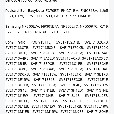
Lenovo
G700, G710, G770, G780
Packard Bell EasyNote
EG70BZ, ENlG71BM, ENlG81BA, LJ65,
LJ71, LJ73, LJ75, LK11, LV11, LV11HC, LV44, LV44HC
Samsung
NP300E7A, NP305E7A, NP350E7C, NP550P7C, R719,
R720, R730, R780, RC730, RF710, RF711
Sony Vaio
PCG-91311L, SVE17132CTB, SVE17132CXB,
SVE17133CTB, SVE17135CXB, SVE17137CXB, SVE171390X,
SVE1713A1E, SVE1713A1EB, SVE1713A1EW, SVE1713A4E,
SVE1713A4RB, SVE1713A6EW, SVE1713ACXB, SVE1713ACXBC,
SVE1713B4E, SVE1713BPXB, SVE1713C1EB, SVE1713C4E,
SVE1713C5E, SVE1713CCXB, SVE1713D1EW, SVE1713D4E,
SVE1713DCXB, SVE1713E1EW, SVE1713E1R, SVE1713E1RB,
SVE1713E1RW, SVE1713E4E, SVE1713ECXB, SVE1713F1E,
SVE1713F1EB, SVE1713F1EW, SVE1713F4E, SVE1713G1EW,
SVE1713G4E, SVE1713H1EB, SVE1713H1EW, SVE1713H4E,
SVE1713I1EW, SVE1713I4E, SVE1713J4E, SVE1713J9EB,
SVE1713K1EB, SVE1713K1EW, SVE1713L1, SVE1713L1E,
SVE1713L1EB, SVE1713L1EW, SVE1713L1RB, SVE1713L1RW,
SVE1713M1EB, SVE1713M1RW, SVE1713N9EB, SVE1713O4E,