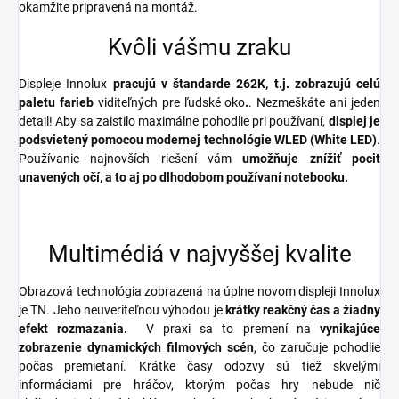
okamžite pripravená na montáž.
Kvôli vášmu zraku
Displeje Innolux
pracujú v štandarde 262K, t.j. zobrazujú celú
paletu farieb
viditeľných pre ľudské oko
.
. Nezmeškáte ani jeden
detail! Aby sa zaistilo maximálne pohodlie pri používaní,
displej je
podsvietený pomocou modernej technológie
WLED (White LED)
.
Používanie najnovších riešení vám
umožňuje znížiť pocit
unavených očí, a to aj po dlhodobom používaní notebooku.
Multimédiá v najvyššej kvalite
Obrazová technológia zobrazená na úplne novom displeji Innolux
je TN. Jeho neuveriteľnou výhodou je
krátky reakčný čas a žiadny
efekt rozmazania.
V praxi sa to premení na
vynikajúce
zobrazenie dynamických filmových scén
, čo zaručuje pohodlie
počas premietaní.
Krátke časy odozvy sú tiež skvelými
informáciami pre hráčov, ktorým počas hry nebude nič