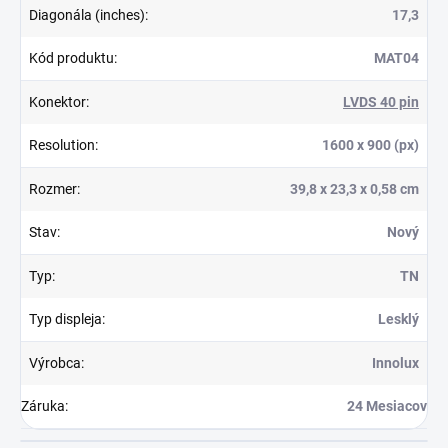
Diagonála (inches)
:
17,3
Kód produktu
:
MAT04
Konektor
:
LVDS 40 pin
Resolution
:
1600 x 900 (px)
Rozmer
:
39,8 x 23,3 x 0,58 cm
Stav
:
Nový
Typ
:
TN
Typ displeja
:
Lesklý
Výrobca
:
Innolux
Záruka
:
24 Mesiacov