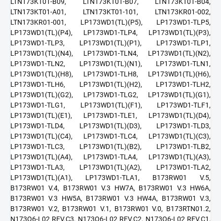
LTN173KT01-B09, LTN173KT01-B07, LTN173KT01-B04,
LTN173KT01-A01, LTN173KT01-101, LTN173KR01-002,
LTN173KR01-001, LP173WD1(TL)(P5), LP173WD1-TLP5,
LP173WD1(TL)(P4), LP173WD1-TLP4, LP173WD1(TL)(P3),
LP173WD1-TLP3, LP173WD1(TL)(P1), LP173WD1-TLP1,
LP173WD1(TL)(N4), LP173WD1-TLN4, LP173WD1(TL)(N2),
LP173WD1-TLN2, LP173WD1(TL)(N1), LP173WD1-TLN1,
LP173WD1(TL)(H8), LP173WD1-TLH8, LP173WD1(TL)(H6),
LP173WD1-TLH6, LP173WD1(TL)(H2), LP173WD1-TLH2,
LP173WD1(TL)(G2), LP173WD1-TLG2, LP173WD1(TL)(G1),
LP173WD1-TLG1, LP173WD1(TL)(F1), LP173WD1-TLF1,
LP173WD1(TL)(E1), LP173WD1-TLE1, LP173WD1(TL)(D4),
LP173WD1-TLD4, LP173WD1(TL)(D3), LP173WD1-TLD3,
LP173WD1(TL)(C4), LP173WD1-TLC4, LP173WD1(TL)(C3),
LP173WD1-TLC3, LP173WD1(TL)(B2), LP173WD1-TLB2,
LP173WD1(TL)(A4), LP173WD1-TLA4, LP173WD1(TL)(A3),
LP173WD1-TLA3, LP173WD1(TL)(A2), LP173WD1-TLA2,
LP173WD1(TL)(A1), LP173WD1-TLA1, B173RW01 V.5,
B173RW01 V.4, B173RW01 V.3 HW7A, B173RW01 V.3 HW6A,
B173RW01 V.3 HW5A, B173RW01 V.3 HW4A, B173RW01 V.3,
B173RW01 V.2, B173RW01 V.1, B173RW01 V.0, B173RTN01.2,
N173O6-L02 REV.C3, N173O6-L02 REV.C2, N173O6-L02 REV.C1,