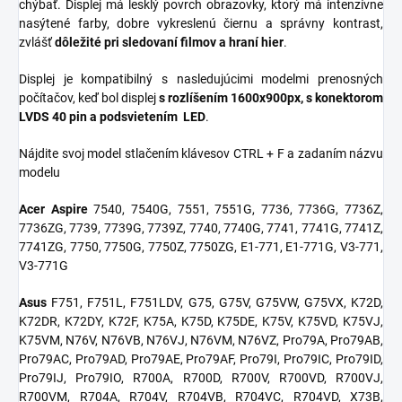
chýbať. Displej má lesklý povrch obrazovky, ktorý má intenzívne
nasýtené farby, dobre vykreslenú čiernu a správny kontrast,
zvlášť
dôležité pri sledovaní filmov a hraní hier
.
Displej je kompatibilný s nasledujúcimi modelmi prenosných
počítačov, keď bol displej
s rozlíšením 1600x900px, s konektorom
LVDS 40 pin a podsvietením LED
.
Nájdite svoj model stlačením klávesov CTRL + F a zadaním názvu
modelu
Acer Aspire
7540, 7540G, 7551, 7551G, 7736, 7736G, 7736Z,
7736ZG, 7739, 7739G, 7739Z, 7740, 7740G, 7741, 7741G, 7741Z,
7741ZG, 7750, 7750G, 7750Z, 7750ZG, E1-771, E1-771G, V3-771,
V3-771G
Asus
F751, F751L, F751LDV, G75, G75V, G75VW, G75VX, K72D,
K72DR, K72DY, K72F, K75A, K75D, K75DE, K75V, K75VD, K75VJ,
K75VM, N76V, N76VB, N76VJ, N76VM, N76VZ, Pro79A, Pro79AB,
Pro79AC, Pro79AD, Pro79AE, Pro79AF, Pro79I, Pro79IC, Pro79ID,
Pro79IJ, Pro79IO, R700A, R700D, R700V, R700VD, R700VJ,
R700VM, R704A, R704V, R704VB, R704VC, R704VD, X73B,