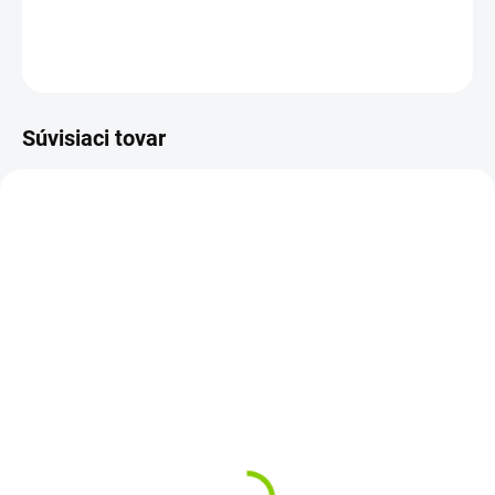
DETAILNÉ INFORMÁCIE
OPÝTAŤ SA
STRÁŽIŤ
Súvisiaci tovar
ZVYČAJNE 30 DNI
ZVYČAJNE 30 DNI
SK klávesnica Dell
Displej 17.3 eDP 30P
Inspiron 17R-3721 5721
B173RTN01.1
3737 N5721 NSK-DZASC
LP173WD1-TPE1
09
N173FGE-E23 G70-80