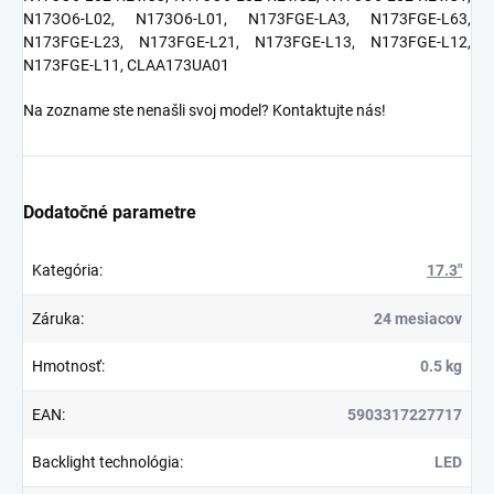
N173O6-L02, N173O6-L01, N173FGE-LA3, N173FGE-L63,
N173FGE-L23, N173FGE-L21, N173FGE-L13, N173FGE-L12,
N173FGE-L11, CLAA173UA01
Na zozname ste nenašli svoj model? Kontaktujte nás!
Dodatočné parametre
Kategória
:
17.3"
Záruka
:
24 mesiacov
Hmotnosť
:
0.5 kg
EAN
:
5903317227717
Backlight technológia
:
LED