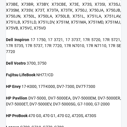
X73BE, X73BR, X73BY, X73CBE, X73E, X73S, X73SI, X73SJ,
X73SM, X73SV, X73T, X73TA, X73TK, X750J, X750JA, X750JB,
X750JN, X750L, X750LA, X750LB, X751L, X751LA, X751LAV,
X751LB, X751LD, X751LDV, X751M, X751MA, X751MD, X751MJ,
X75VB, X75VC, X75VD
Dell Inspiron
17 1750, 17 3721, 17 3737, 17R 5720, 17R 5721,
17R 5735, 17R 5737, 17R 7720, 17R N7010, 17R N7110, 17R SE
7720
Dell Vostro
3700, 3750
Fujitsu LifeBook
NH77/CD
HP Envy
17-K000, 17T-K000, DV7-7300, DV7T-7300
HP Pavilion
DV7-5000, DV7-5000EA, DV7-5000EM, DV7-5000ER,
DV7-5000ET, DV7-5000EV, DV7-5000SG, G7-1000, G7-2000
HP ProBook
470 G0, 470 G1, 470 G2, 4720S, 4730S