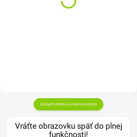
€23,25
€56,57
€18,90 bez DPH
€45,99 bez DPH
Do košíka
Do košíka
Rozloženie kláves: QWERTZ SK
Rozlíšenie: WXGA++ (1600x900)
Vyrobené najväčšími výrobcami
HD+ Povrch: Lesklý Konektor:
dielov pre notebooky: Compal,...
30pin Displeje sú od výroby
chránené...
Zobraziť všetky súvisiace produkty
Vráťte obrazovku späť do plnej
funkčnosti!