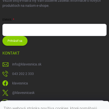
Vložte svoj e-mail a my Vám budeme zasielať informácie o nových
produktoch na našom e-shope.
EMAIL
Prihlásiť sa
KONTAKT
info
@
klavesnica.sk
043 202 2 333
klavesnica
@klavesnicask
klavesnica_sk
×
Táto webová stránka používa cookies, ktoré pomáhajú