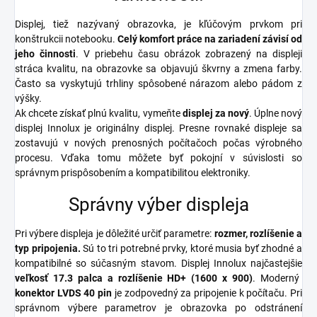
Displej, tiež nazývaný obrazovka, je kľúčovým prvkom pri
konštrukcii notebooku.
Celý komfort práce na zariadení závisí od
jeho činnosti
. V priebehu času obrázok zobrazený na displeji
stráca kvalitu, na obrazovke sa objavujú škvrny a zmena farby.
Často sa vyskytujú trhliny spôsobené nárazom alebo pádom z
výšky.
Ak chcete získať plnú kvalitu, vymeňte
displej za nový
. Úplne nový
displej Innolux je originálny displej. Presne rovnaké displeje sa
zostavujú v nových prenosných počítačoch počas výrobného
procesu. Vďaka tomu môžete byť pokojní v súvislosti so
správnym prispôsobením a kompatibilitou elektroniky.
Správny výber displeja
Pri výbere displeja je dôležité určiť parametre:
rozmer, rozlíšenie a
typ pripojenia.
Sú to tri potrebné prvky, ktoré musia byť zhodné a
kompatibilné so súčasným stavom. Displej Innolux najčastejšie
veľkosť 17.3 palca a rozlíšenie HD+ (1600 x 900)
. Moderný
konektor
LVDS 40 pin
je zodpovedný za pripojenie k počítaču. Pri
správnom výbere parametrov je obrazovka po odstránení