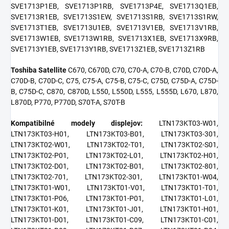
SVE1713P1EB, SVE1713P1RB, SVE1713P4E, SVE1713Q1EB,
SVE1713R1EB, SVE1713S1EW, SVE1713S1RB, SVE1713S1RW,
SVE1713T1EB, SVE1713U1EB, SVE1713V1EB, SVE1713V1RB,
SVE1713W1EB, SVE1713W1RB, SVE1713X1EB, SVE1713X9RB,
SVE1713Y1EB, SVE1713Y1RB, SVE1713Z1EB, SVE1713Z1RB
Toshiba Satellite
C670, C670D, C70, C70-A, C70-B, C70D, C70D-A,
C70D-B, C70D-C, C75, C75-A, C75-B, C75-C, C75D, C75D-A, C75D-
B, C75D-C, C870, C870D, L550, L550D, L555, L555D, L670, L870,
L870D, P770, P770D, S70T-A, S70T-B
Kompatibilné modely displejov:
LTN173KT03-W01,
LTN173KT03-H01, LTN173KT03-B01, LTN173KT03-301,
LTN173KT02-W01, LTN173KT02-T01, LTN173KT02-S01,
LTN173KT02-P01, LTN173KT02-L01, LTN173KT02-H01,
LTN173KT02-D01, LTN173KT02-B01, LTN173KT02-801,
LTN173KT02-701, LTN173KT02-301, LTN173KT01-W04,
LTN173KT01-W01, LTN173KT01-V01, LTN173KT01-T01,
LTN173KT01-P06, LTN173KT01-P01, LTN173KT01-L01,
LTN173KT01-K01, LTN173KT01-J01, LTN173KT01-H01,
LTN173KT01-D01, LTN173KT01-C09, LTN173KT01-C01,