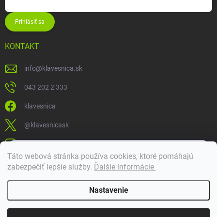
Prihlásiť sa
KONTAKT
info
@
klavesnica.sk
043 202 2 333
klavesnica
@klavesnicask
klavesnica_sk
×
Táto webová stránka používa cookies, ktoré pomáhajú
Dobrý deň! 👋 Pomôžem vám nájsť správny diel. Napíšte mi.
zabezpečiť lepšie služby
.
Ďalšie informácie
Doprava a platba
Nastavenie