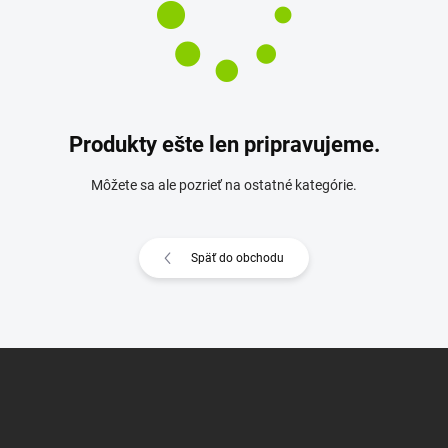
Produkty ešte len pripravujeme.
Môžete sa ale pozrieť na ostatné kategórie.
Späť do obchodu
Z
á
p
ä
t