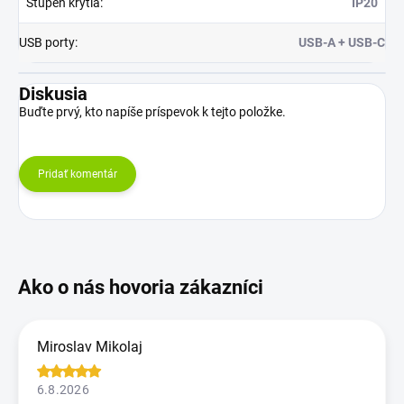
Stupeň krytia
:
IP20
USB porty
:
USB-A + USB-C
Diskusia
Buďte prvý, kto napíše príspevok k tejto položke.
Pridať komentár
Miroslav Mikolaj
6.8.2026