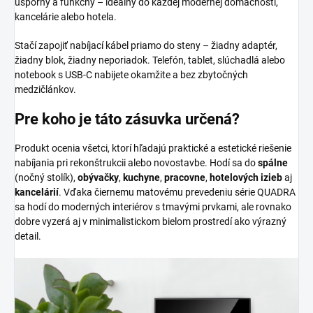
úsporný a funkčný – ideálny do každej modernej domácnosti,
kancelárie alebo hotela.
Stačí zapojiť nabíjací kábel priamo do steny – žiadny adaptér,
žiadny blok, žiadny neporiadok. Telefón, tablet, slúchadlá alebo
notebook s USB-C nabijete okamžite a bez zbytočných
medzičlánkov.
Pre koho je táto zásuvka určená?
Produkt ocenia všetci, ktorí hľadajú praktické a estetické riešenie
nabíjania pri rekonštrukcii alebo novostavbe. Hodí sa do
spálne
(nočný stolík),
obývačky
,
kuchyne
,
pracovne
,
hotelových izieb
aj
kancelárií
. Vďaka čiernemu matovému prevedeniu série QUADRA
sa hodí do moderných interiérov s tmavými prvkami, ale rovnako
dobre vyzerá aj v minimalistickom bielom prostredí ako výrazný
detail.