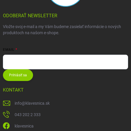
ODOBERAŤ NEWSLETTER
Vložte svoj e-mail a my Vám budeme zasielať informácie o nových
produktoch na našom e-shope.
EMAIL
Prihlásiť sa
KONTAKT
info
@
klavesnica.sk
043 202 2 333
klavesnica