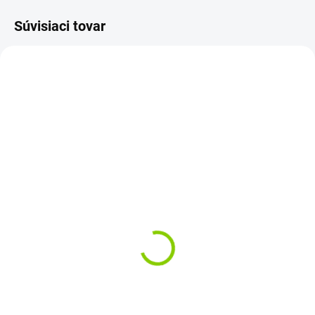
Súvisiaci tovar
SKLADOM
3-4 PRAC. DNÍ
1-dotykový sklenený
Rámček jednoduchý
vypínač Q·touch | na WiFi
QUADRA – pre vypínač a
a diaľkové ovládanie |
zásuvku | čierny
čierny
€1,96
€18,45
€1,59 bez DPH
€15 bez DPH
Do košíka
Do košíka
Jednoduchý rámček QUADRA –