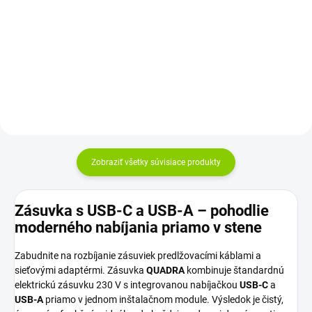
čierna farba, elegantný moderný
Sklenený jednodotykový vypínač
dizajn Rozmery: 84 × 84 × 9
Možnosti ovládania: dotyk,
mm,...
diaľkový ovládač a WiFi
Zobraziť všetky súvisiace produkty
Zásuvka s USB-C a USB-A – pohodlie
moderného nabíjania priamo v stene
Zabudnite na rozbíjanie zásuviek predlžovacími káblami a
sieťovými adaptérmi. Zásuvka
QUADRA
kombinuje štandardnú
elektrickú zásuvku 230 V s integrovanou nabíjačkou
USB-C
a
USB-A
priamo v jednom inštalačnom module. Výsledok je čistý,