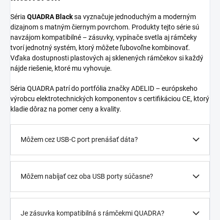
Séria
QUADRA Black
sa vyznačuje jednoduchým a moderným
dizajnom s matným čiernym povrchom. Produkty tejto série sú
navzájom kompatibilné – zásuvky, vypínače svetla aj rámčeky
tvorí jednotný systém, ktorý môžete ľubovoľne kombinovať.
Vďaka dostupnosti plastových aj sklenených rámčekov si každý
nájde riešenie, ktoré mu vyhovuje.
Séria QUADRA patrí do portfólia značky ADELID – európskeho
výrobcu elektrotechnických komponentov s certifikáciou CE, ktorý
kladie dôraz na pomer ceny a kvality.
Môžem cez USB-C port prenášať dáta?
Môžem nabíjať cez oba USB porty súčasne?
Je zásuvka kompatibilná s rámčekmi QUADRA?