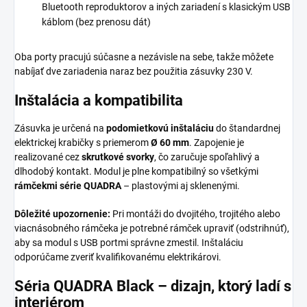
Bluetooth reproduktorov a iných zariadení s klasickým USB
káblom (bez prenosu dát)
Oba porty pracujú súčasne a nezávisle na sebe, takže môžete
nabíjať dve zariadenia naraz bez použitia zásuvky 230 V.
Inštalácia a kompatibilita
Zásuvka je určená na
podomietkovú inštaláciu
do štandardnej
elektrickej krabičky s priemerom
Ø 60 mm
. Zapojenie je
realizované cez
skrutkové svorky
, čo zaručuje spoľahlivý a
dlhodobý kontakt. Modul je plne kompatibilný so všetkými
rámčekmi série QUADRA
– plastovými aj sklenenými.
Dôležité upozornenie:
Pri montáži do dvojitého, trojitého alebo
viacnásobného rámčeka je potrebné rámček upraviť (odstrihnúť),
aby sa modul s USB portmi správne zmestil. Inštaláciu
odporúčame zveriť kvalifikovanému elektrikárovi.
Séria QUADRA Black – dizajn, ktorý ladí s
interiérom