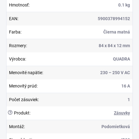
Hmotnosť
:
0.1 kg
EAN
:
5900378994152
Farba
:
Čierna matná
Rozmery
:
84 x 84 x 12 mm
Výrobca
:
QUADRA
Menovité napätie
:
230 – 250 V AC
Menovitý prúd
:
16 A
Počet zásuviek
:
1
?
Produkt
:
Zásuvky
Montáž
:
Podomietková