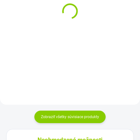
do 230V, 300W/600W
1000W
€61,25
€131,06
€49,80 bez DPH
€106,55 bez DPH
Do košíka
Do košíka
Prenosná zásuvka -
Prenosná zásuvka -
automobilový menič je
automobilový menič je
zariadenie, ktoré umožňuje
zariadenie, ktoré umožňuje
používať vaše elektrické...
používať vaše elektrické...
Zobraziť všetky súvisiace produkty
Neobmedzené možnosti