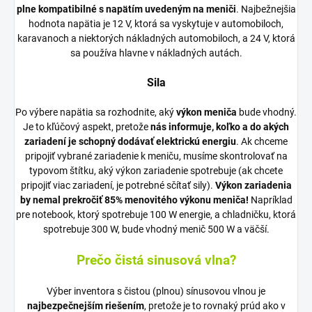
plne kompatibilné s napätím uvedeným na meniči
. Najbežnejšia
hodnota napätia je 12 V, ktorá sa vyskytuje v automobiloch,
karavanoch a niektorých nákladných automobiloch, a 24 V, ktorá
sa používa hlavne v nákladných autách.
Sila
Po výbere napätia sa rozhodnite, aký
výkon meniča
bude vhodný.
Je to kľúčový aspekt, pretože
nás informuje, koľko a do akých
zariadení je schopný dodávať elektrickú energiu
. Ak chceme
pripojiť vybrané zariadenie k meniču, musíme skontrolovať na
typovom štítku, aký výkon zariadenie spotrebuje (ak chcete
pripojiť viac zariadení, je potrebné sčítať sily).
Výkon zariadenia
by nemal prekročiť 85% menovitého výkonu meniča!
Napríklad
pre notebook, ktorý spotrebuje 100 W energie, a chladničku, ktorá
spotrebuje 300 W, bude vhodný menič 500 W a väčší.
Prečo čistá sinusová vlna?
Výber inventora s čistou (plnou) sínusovou vlnou je
najbezpečnejším riešením
, pretože je to rovnaký prúd ako v