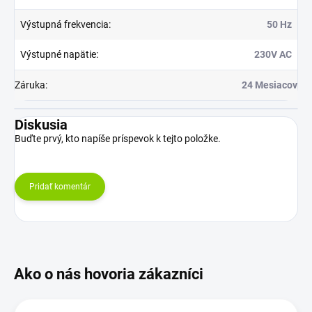
Výstupná frekvencia
:
50 Hz
Výstupné napätie
:
230V AC
Záruka
:
24 Mesiacov
Diskusia
Buďte prvý, kto napíše príspevok k tejto položke.
Pridať komentár