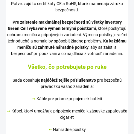
Potvrdzujú to certifikáty CE a RoHS, ktoré znamenajú záruku
bezpečnosti.
Pre zaistenie maximálnej bezpečnosti sú všetky invertory
Green Cell vybavené vymeniteľnými poistkami
, ktoré poskytujú
ochranu meniča a pripojených zariadení. Výmena poistky je veľmi
jednoduchá a nemala by spôsobiť žiadne problémy.
Ku každému
meniču sú zahrnuté náhradné poistky
, aby sa zaistila
bezpečnosť pri používaní a čo najdlhšia životnosť zariadenia.
Všetko, čo potrebujete po ruke
Sada obsahuje
najdôležitejšie príslušenstvo
pre bezpečnú
prevádzku vášho zariadenia:
➻
Káble pre priame pripojenie k batérii
➻
Kábel, ktorý umožňuje pripojenie meniča k zásuvke zapaľovača
cigariet
➻
Náhradné poistky