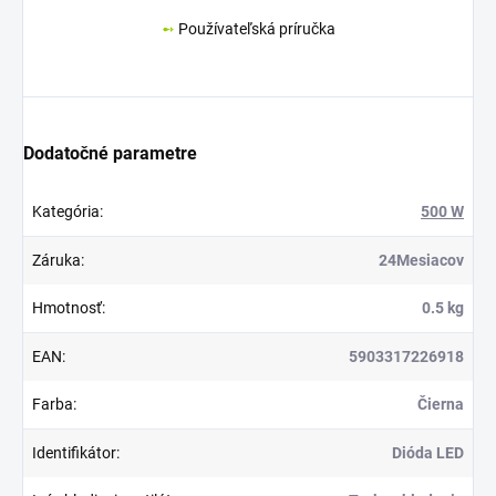
➻
Používateľská príručka
Dodatočné parametre
Kategória
:
500 W
Záruka
:
24Mesiacov
Hmotnosť
:
0.5 kg
EAN
:
5903317226918
Farba
:
Čierna
Identifikátor
:
Dióda LED