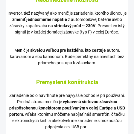
Invertor, tiež nazývaný ako menič je zariadenie, ktorého úlohou je
zmeniť jednosmerné napätie
z automobilovej batérie alebo
zásuvky zapaľovača
na striedavý prúd ~ 230V
. Presne ten istý
signál je v každej domácej zásuvke (typ F) v celej Európe.
Menič je
skvelou voľbou pre každého, kto cestuje
autom,
karavanom alebo kamiónom. Bude perfektný na miestach bez
priameho prístupu k zásuvkam.
Premyslená konštrukcia
Zariadenie bolo navrhnuté pre najvyššie pohodlie pri používaní.
Predná strana meniča je
vybavená sieťovou zásuvkou
prispôsobenou konektorom používaným v celej Európe a USB
portom
, vďaka ktorému môžeme nabíjať náš smartfón, čítačku
elektronických kníh a akékoľvek iné zariadenie s možnosťou
pripojenia cez USB port.