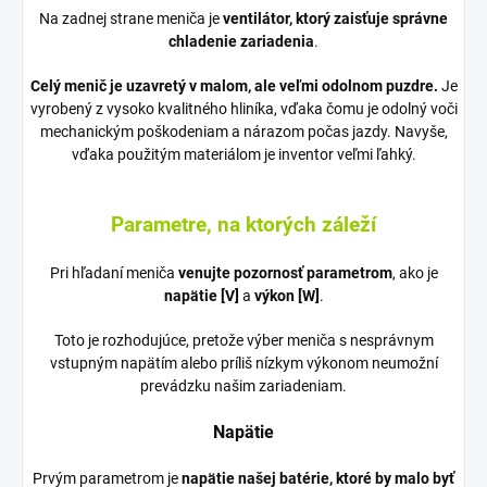
Na zadnej strane meniča je
ventilátor, ktorý zaisťuje správne
chladenie zariadenia
.
Celý menič je uzavretý v malom, ale veľmi odolnom puzdre.
Je
vyrobený z vysoko kvalitného hliníka, vďaka čomu je odolný voči
mechanickým poškodeniam a nárazom počas jazdy. Navyše,
vďaka použitým materiálom je inventor veľmi ľahký.
Parametre, na ktorých záleží
Pri hľadaní meniča
venujte pozornosť parametrom
, ako je
napätie [V]
a
výkon [W]
.
Toto je rozhodujúce, pretože výber meniča s nesprávnym
vstupným napätím alebo príliš nízkym výkonom neumožní
prevádzku našim zariadeniam.
Napätie
Prvým parametrom je
napätie našej batérie, ktoré by malo byť