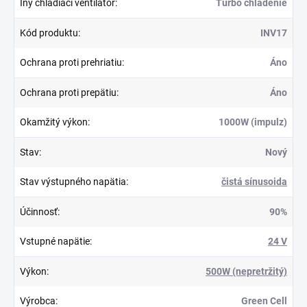
Iný chladiaci ventilátor
:
Turbo chladenie
Kód produktu
:
INV17
Ochrana proti prehriatiu
:
Áno
Ochrana proti prepätiu
:
Áno
Okamžitý výkon
:
1000W (impulz)
Stav
:
Nový
Stav výstupného napätia
:
čistá sínusoida
Účinnosť
:
90%
Vstupné napätie
:
24 V
Výkon
:
500W (nepretržitý)
Výrobca
:
Green Cell