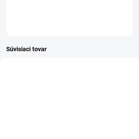
DETAILNÉ INFORMÁCIE
OPÝTAŤ SA
STRÁŽIŤ
Súvisiaci tovar
ZADARM
SKLADOM
SKLADOM
Automobilový menič
Automobilový menič
napätia Green Cell® 24V
napätia Green Cell ® 24V
na 230V Čistá sinusoida