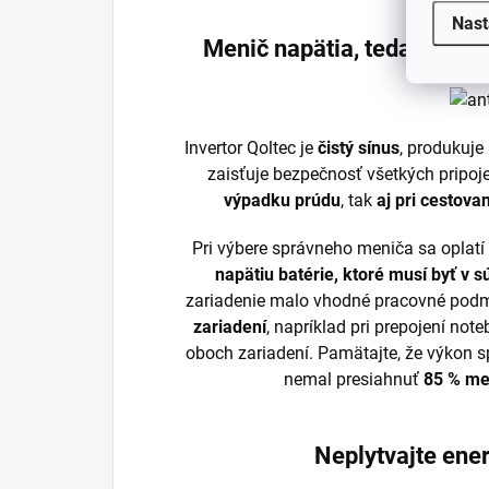
Nast
Menič napätia, teda mobiln
Invertor Qoltec je
čistý sínus
, produkuje
zaisťuje bezpečnosť všetkých pripoj
výpadku prúdu
, tak
aj pri cestovan
Pri výbere správneho meniča sa oplat
napätiu batérie, ktoré musí byť v s
zariadenie malo vhodné pracovné podmi
zariadení
, napríklad pri prepojení not
oboch zariadení. Pamätajte, že výkon 
nemal presiahnuť
85 % me
Neplytvajte ene