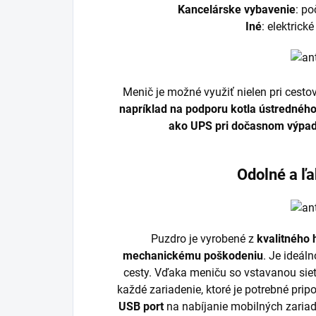
Kancelárske vybavenie
: po
Iné
: elektrick
Menič je možné využiť nielen pri cesto
napríklad na podporu kotla ústredného
ako UPS pri dočasnom výpadk
Odolné a ľ
Puzdro je vyrobené z
kvalitného 
mechanickému poškodeniu
. Je ideáln
cesty. Vďaka meniču so vstavanou si
každé zariadenie, ktoré je potrebné pri
USB port
na nabíjanie mobilných zaria