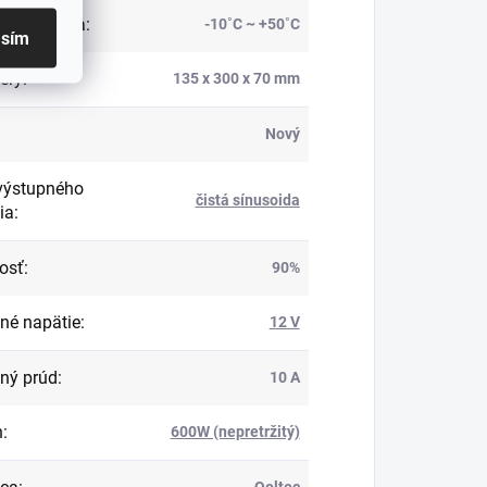
vná teplota
:
-10˚C ~ +50˚C
asím
ery
:
135 x 300 x 70 mm
Nový
výstupného
čistá sínusoida
ia
:
osť
:
90%
né napätie
:
12 V
ný prúd
:
10 A
n
:
600W (nepretržitý)
Qoltec