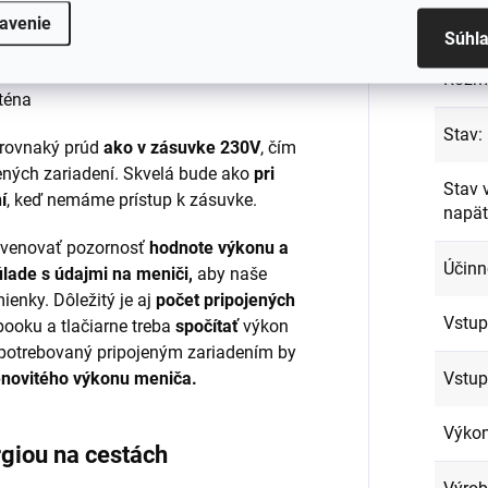
avenie
Praco
Súhl
ej energie v čistom vydaní
Rozm
Stav
:
 rovnaký prúd
ako v zásuvke 230V
, čím
ených zariadení. Skvelá bude ako
pri
Stav 
í
, keď nemáme prístup k zásuvke.
napät
í venovať pozornosť
hodnote výkonu a
Účinn
úlade s údajmi na meniči,
aby naše
enky. Dôležitý je aj
počet pripojených
Vstup
ebooku a tlačiarne treba
spočítať
výkon
spotrebovaný pripojeným zariadením by
Vstup
novitého výkonu meniča.
Výko
rgiou na cestách