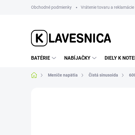
Prejsť
Obchodné podmienky
Vrátenie tovaru a reklamácie
na
obsah
BATÉRIE
NABÍJAČKY
DIELY K NO
Domov
Meniče napätia
Čistá sinusoida
60
Neohodnotené
Podrobnosti hodnotenia
VÝPREDAJ