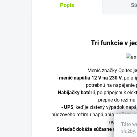
Popis
Sú
Tri funkcie v j
Menič značky Qoltec
j
-
menič napätia 12 V na 230 V
, po pr
potrebnú na napájanie 
-
Nabíjačky batérií
, po pripojení k ele
prepne do režimu 
-
UPS
, keď je zistený výpadok napáj
núdzového režimu napájania, pričom vyu
neobjaví sie
Táto we
Striedač dokáže súčasne nabíjať bat
služby