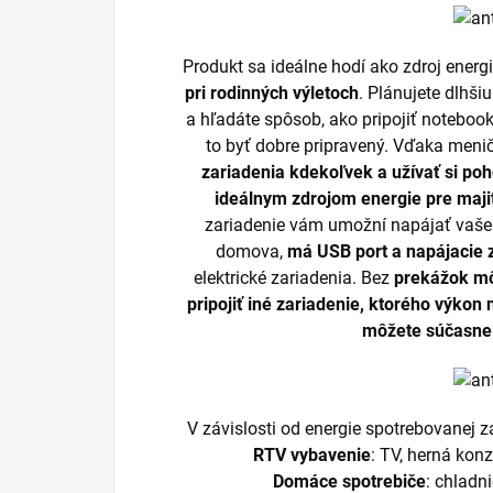
Produkt sa ideálne hodí ako zdroj energ
pri rodinných výletoch
. Plánujete dlhši
a hľadáte spôsob, ako pripojiť notebook
to byť dobre pripravený. Vďaka men
zariadenia kdekoľvek a užívať si poh
ideálnym zdrojom energie pre majit
zariadenie vám umožní napájať vaše
domova,
má USB port a napájacie 
elektrické zariadenia. Bez
prekážok mô
pripojiť iné zariadenie, ktorého výkon
môžete súčasne 
V závislosti od energie spotrebovanej 
RTV vybavenie
: TV, herná kon
Domáce spotrebiče
: chladn