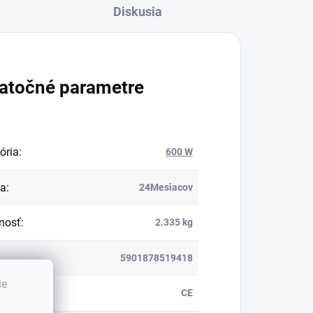
Diskusia
atočné parametre
ória
:
600 W
ka
:
24Mesiacov
nosť
:
2.335 kg
5901878519418
ie
ikát
:
CE