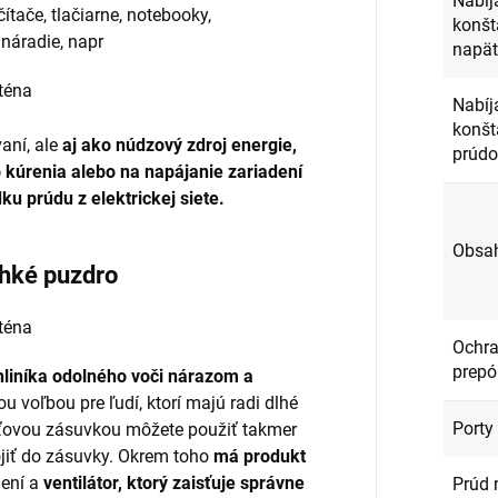
Nabíj
čítače, tlačiarne, notebooky,
konš
é náradie, napr
napä
Nabíj
konš
vaní, ale
aj ako núdzový zdroj energie,
prúd
 kúrenia alebo na napájanie zariadení
u prúdu z elektrickej siete.
Obsah
ahké puzdro
Ochra
prepó
hliníka odolného voči nárazom a
ou voľbou pre ľudí, ktorí majú radi dlhé
Porty
eťovou zásuvkou môžete použiť takmer
pojiť do zásuvky. Okrem toho
má produkt
dení a
ventilátor, ktorý zaisťuje správne
Prúd 