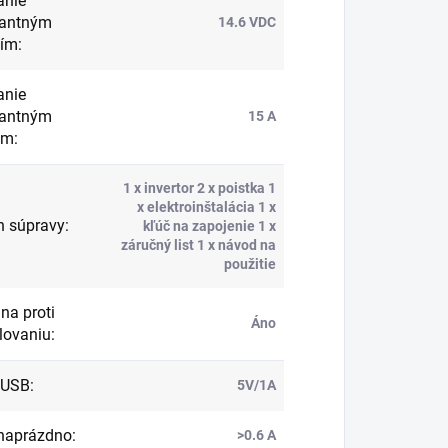
anie
tantným
14.6 VDC
tím
:
anie
tantným
15 A
om
:
1 x invertor 2 x poistka 1
x elektroinštalácia 1 x
 súpravy
:
kľúč na zapojenie 1 x
záručný list 1 x návod na
použitie
na proti
Áno
lovaniu
:
 USB
:
5V/1A
naprázdno
:
>0.6 A