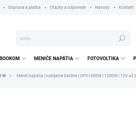
Doprava a platba
Otázky a odpovede
Návody
Kontakt
Hľadať
TEBOOKOM
MENIČE NAPÄTIA
FOTOVOLTIKA
0 W
Menič napätia | nabíjanie batérie | UPS | 600W | 1200W | 12V až 
€184,50
€132,
ZADARMO
€107,55 bez DPH
Jednotková
SKLADOM