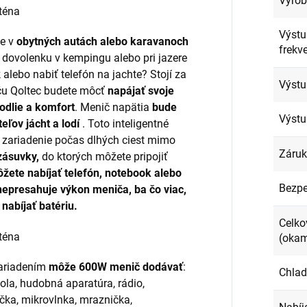
Výro
Výst
ie v
obytných autách alebo karavanoch
frekv
u dovolenku v kempingu alebo pri jazere
 alebo nabiť telefón na jachte? Stojí za
Výstu
iču Qoltec budete môcť
napájať svoje
odlie a komfort
. Menič napätia
bude
Výstu
eľov jácht a lodí
. Toto inteligentné
 zariadenie počas dlhých ciest mimo
Záru
zásuvky,
do ktorých môžete pripojiť
žete nabíjať telefón, notebook alebo
Bezp
 nepresahuje výkon meniča, ba čo viac,
nabíjať batériu.
Celko
(okam
zariadením
môže 600W menič dodávať
:
Chlad
zola, hudobná aparatúra, rádio,
ička, mikrovlnka, mraznička,