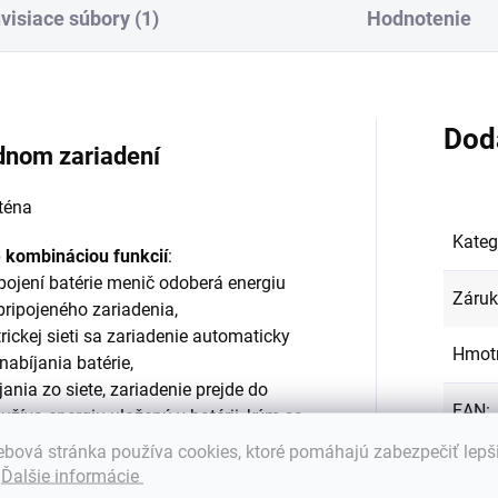
visiace súbory (1)
Hodnotenie
Dod
ednom zariadení
Kateg
e kombináciou funkcií
:
ipojení batérie menič odoberá energiu
Záru
pripojeného zariadenia,
ktrickej sieti sa zariadenie automaticky
Hmot
nabíjania batérie,
ania zo siete, zariadenie prejde do
EAN
:
žíva energiu uloženú v batérii, kým sa
ťové napätie.
bová stránka používa cookies, ktoré pomáhajú zabezpečiť lepš
Certif
ériu a napájať pripojené zariadenia.
.
Ďalšie informácie