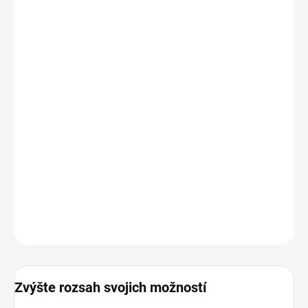
−
+
Pridať do košíka
Objavte všetky možnosti adaptéra Qoltec, vďaka ktorému
získate:
- maximálne rozlíšenie WQXGA (75Hz)
- prepojenie medzi multimédiami
- Plug & Play rozhranie
Uistite sa, že vaše zariadenia podporujú štandardy HDMI
1.3 a DVI.
DETAILNÉ INFORMÁCIE
OPÝTAŤ SA
STRÁŽIŤ
Zvýšte rozsah svojich možností