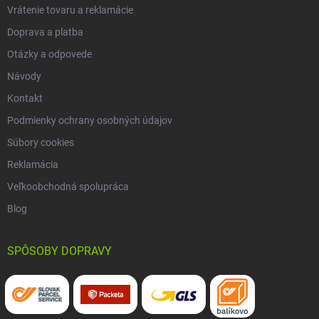
Vrátenie tovaru a reklamácie
Doprava a platba
Otázky a odpovede
Návody
Kontakt
Podmienky ochrany osobných údajov
Súbory cookies
Reklamácia
Veľkoobchodná spolupráca
Blog
SPÔSOBY DOPRAVY