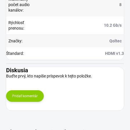
počet audio
8
kanálov
:
Rýchlosť
10.2 Gb/s
prenosu
:
Značky
:
Qoltec
Štandard
:
HDMI v1.3
Diskusia
Buďte prvý, kto napíše príspevok k tejto položke.
Pridať komentár