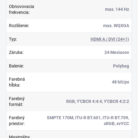
Obnovovacia
max. 144 Hz
frekvencia
:
Rozlíšenie
:
max. WQXGA
Typ
:
HDMI A / DVI (24+1)
Záruka
:
24 Mesiacov
Balenie
:
Polybag
Farebná
48 bit/px
hĺbka
:
Farebný
RGB, Y′CBCR 4:4:4, Y′CBCR 4:2:2
formát
:
Farebný
SMPTE 170M, ITU-R BT.601, ITU-R BT.709,
priestor
:
sRGB, xvYCC
Maximálny