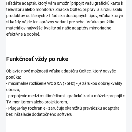
Hľadáte adaptér, ktorý vám umožní pripojiť vašu grafickú kartu k
televízoru alebo monitoru? Značka Qoltec pripravila širokú škálu
produktov odlíšených z hľadiska dostupných tipov, vďaka ktorým
si každý nájde ten správny variant pre seba. Vďaka použitiu
materiálov najvyššej kvality sú naše adaptéry mimoriadne
efektívne a odolné.
Funkčnosť vždy po ruke
Objavte nové možnosti vďaka adaptéru Qoltec, ktorý navyše
ponúka:
- maximálne rozlíšenie WQGXA (75Hz) - je zárukou dobrej kvality
obrazu,
- prepojenie medzi multimédiami - grafickú kartu môžete prepojiť s
TV, monitorom alebo projektorom,
- Plug&Play rozhranie - zaručuje okamžitú prevádzku adaptéra
bez inštalácie dodatočného softvéru.