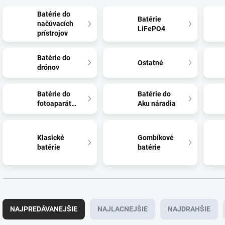
Batérie do
Batérie
načúvacích
LiFePO4
prístrojov
Batérie do
Ostatné
drónov
Batérie do
Batérie do
fotoaparátov
Aku náradia
Klasické
Gombíkové
batérie
batérie
R
a
NAJPREDÁVANEJŠIE
NAJLACNEJŠIE
NAJDRAHŠIE
d