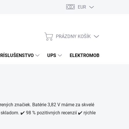
EUR
Podmienky ochrany osobných údajov
Súbory cookies
Rekla
PRÁZDNY KOŠÍK
NÁKUPNÝ
KOŠÍK
PRÍSLUŠENSTVO
UPS
ELEKTROMOBILITA
O
rených značiek. Batérie 3,82 V máme za skvelé
 skladom. ✔️ 98 % pozitivných recenzií ✔️ rýchle