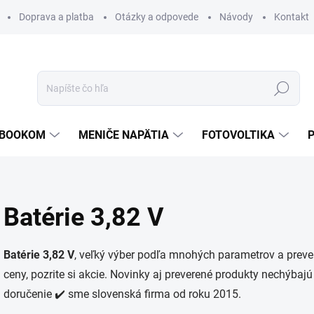
Doprava a platba
Otázky a odpovede
Návody
Kontakt
Hľadať
TEBOOKOM
MENIČE NAPÄTIA
FOTOVOLTIKA
Batérie 3,82 V
Batérie 3,82 V
, veľký výber podľa mnohých parametrov a preve
ceny, pozrite si akcie. Novinky aj preverené produkty nechýbajú
doručenie ✔️ sme slovenská firma od roku 2015.