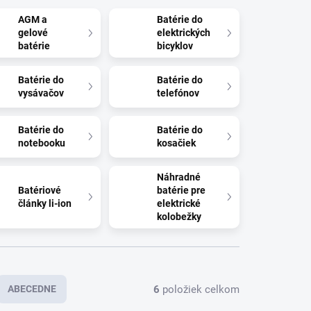
AGM a
Batérie do
gelové
elektrických
batérie
bicyklov
Batérie do
Batérie do
vysávačov
telefónov
Batérie do
Batérie do
notebooku
kosačiek
Náhradné
Batériové
batérie pre
články li-ion
elektrické
kolobežky
6
položiek celkom
ABECEDNE