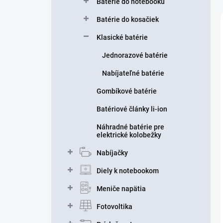
Batérie do notebooku
Batérie do kosačiek
Klasické batérie
Jednorazové batérie
Nabíjateľné batérie
Gombíkové batérie
Batériové články li-ion
Náhradné batérie pre
elektrické kolobežky
Nabíjačky
Diely k notebookom
Meniče napätia
Fotovoltika