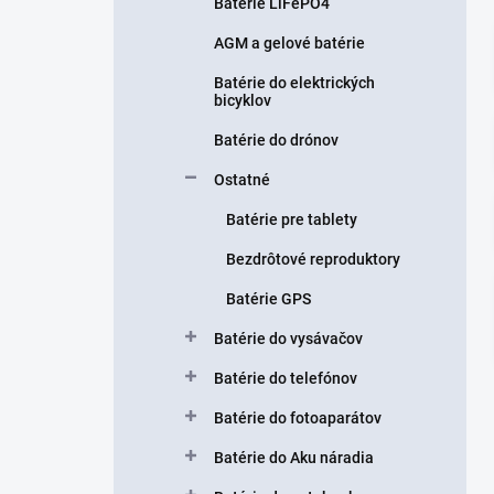
n
Batérie LiFePO4
e
AGM a gelové batérie
l
Batérie do elektrických
bicyklov
Batérie do drónov
Ostatné
Batérie pre tablety
Bezdrôtové reproduktory
Batérie GPS
Batérie do vysávačov
Batérie do telefónov
Batérie do fotoaparátov
Batérie do Aku náradia