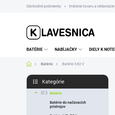
Prejsť
Obchodné podmienky
Vrátenie tovaru a reklamácie
na
obsah
BATÉRIE
NABÍJAČKY
DIELY K NO
Domov
Batérie
Batérie 3,82 V
B
Kategórie
o
Preskočiť
č
kategórie
n
Batérie
ý
Batérie do načúvacích
p
prístrojov
a