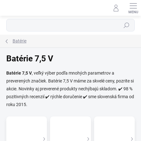
Prejsť
na
obsah
Hľadať
Batérie
Batérie 7,5 V
Batérie 7,5 V
, veľký výber podľa mnohých parametrov a
preverených značiek. Batérie 7,5 V máme za skvelé ceny, pozrite si
⬇
AI asistent · online
akcie. Novinky aj preverené produkty nechýbajú skladom. ✔️ 98 %
pozitivných recenzií ✔️ rýchle doručenie ✔️ sme slovenská firma od
roku 2015.