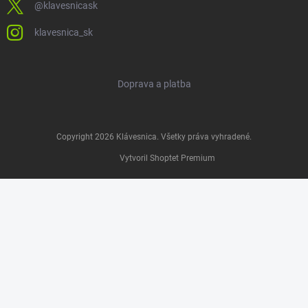
@klavesnicask
klavesnica_sk
Doprava a platba
Copyright 2026
Klávesnica
. Všetky práva vyhradené.
Vytvoril Shoptet Premium