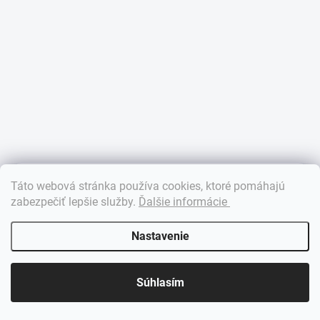
×
Táto webová stránka používa cookies, ktoré pomáhajú
Dobrý deň! 👋 Pomôžem vám nájsť správny diel. Napíšte mi.
zabezpečiť lepšie služby
.
Ďalšie informácie
Nastavenie
Súhlasím