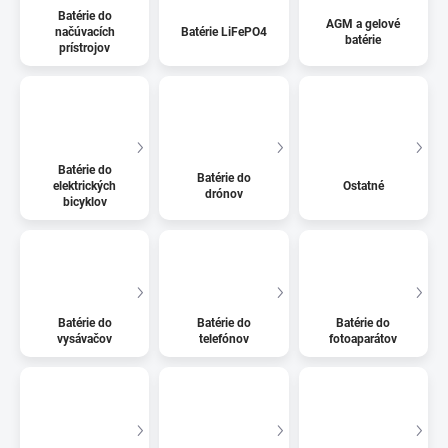
Batérie do
AGM a gelové
načúvacích
Batérie LiFePO4
batérie
prístrojov
Batérie do
Batérie do
elektrických
Ostatné
drónov
bicyklov
Batérie do
Batérie do
Batérie do
vysávačov
telefónov
fotoaparátov