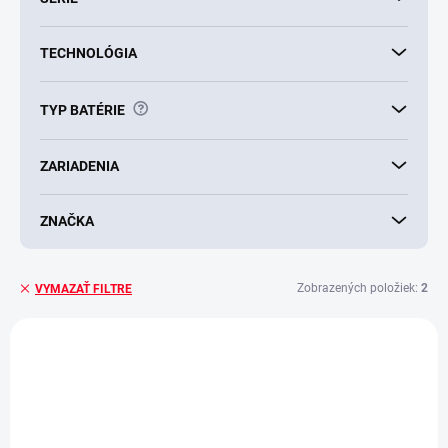
TECHNOLÓGIA
?
TYP BATÉRIE
ZARIADENIA
ZNAČKA
Zobrazených položiek:
2
VYMAZAŤ FILTRE
V
ý
p
i
s
p