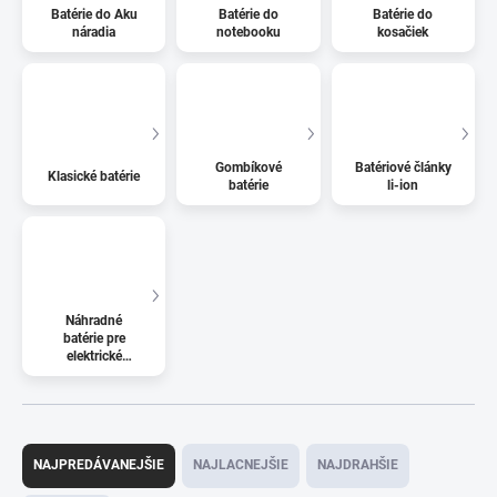
Batérie do Aku
Batérie do
Batérie do
náradia
notebooku
kosačiek
Gombíkové
Batériové články
Klasické batérie
batérie
li-ion
Náhradné
batérie pre
elektrické
kolobežky
R
a
NAJPREDÁVANEJŠIE
NAJLACNEJŠIE
NAJDRAHŠIE
d