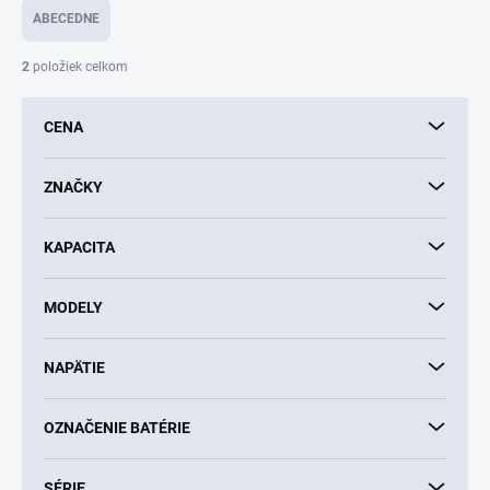
e
ABECEDNE
n
i
2
položiek celkom
e
p
CENA
r
o
d
ZNAČKY
u
k
KAPACITA
t
o
v
MODELY
NAPÄTIE
OZNAČENIE BATÉRIE
SÉRIE