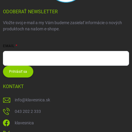
ODOBERAŤ NEWSLETTER
Vložte svoj e-mail a my Vám budeme zasielať informácie o nových
produktoch na našom e-shope.
EMAIL
Prihlásiť sa
KONTAKT
info
@
klavesnica.sk
043 202 2 333
klavesnica