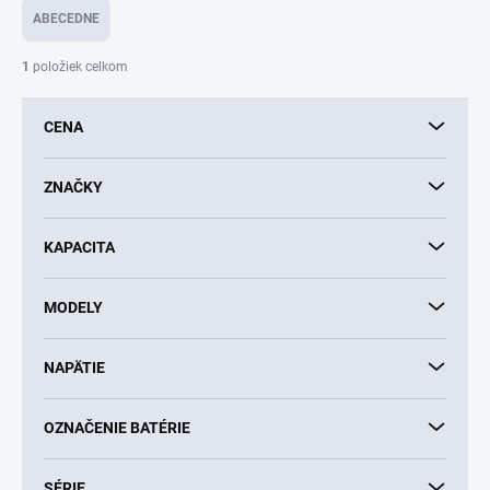
e
ABECEDNE
n
i
1
položiek celkom
e
p
CENA
r
o
d
ZNAČKY
u
k
KAPACITA
t
o
v
MODELY
NAPÄTIE
OZNAČENIE BATÉRIE
SÉRIE