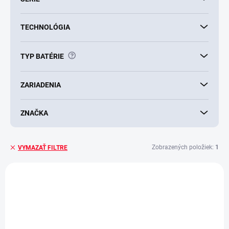
TECHNOLÓGIA
?
TYP BATÉRIE
ZARIADENIA
ZNAČKA
Zobrazených položiek:
1
VYMAZAŤ FILTRE
V
ý
AKCIA
p
i
s
p