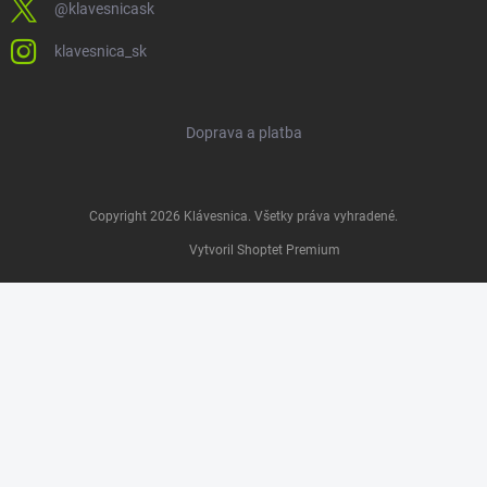
@klavesnicask
klavesnica_sk
Doprava a platba
Copyright 2026
Klávesnica
. Všetky práva vyhradené.
Vytvoril Shoptet Premium