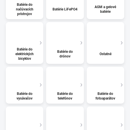
Batérie do
AGM a gelové
načúvacích
Batérie LiFePO4
batérie
prístrojov
Batérie do
Batérie do
elektrických
Ostatné
drónov
bicyklov
Batérie do
Batérie do
Batérie do
vysávačov
telefónov
fotoaparátov