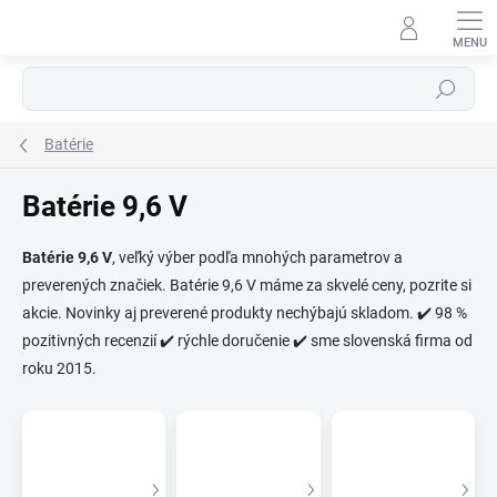
Prejsť
na
obsah
Hľadať
Batérie
Batérie 9,6 V
Batérie 9,6 V
, veľký výber podľa mnohých parametrov a
preverených značiek. Batérie 9,6 V máme za skvelé ceny, pozrite si
⬇
AI asistent · online
akcie. Novinky aj preverené produkty nechýbajú skladom. ✔️ 98 %
pozitivných recenzií ✔️ rýchle doručenie ✔️ sme slovenská firma od
roku 2015.