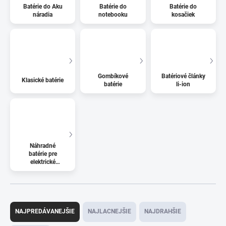
Batérie do Aku
Batérie do
Batérie do
náradia
notebooku
kosačiek
Gombíkové
Batériové články
Klasické batérie
batérie
li-ion
Náhradné
batérie pre
elektrické
kolobežky
R
a
NAJPREDÁVANEJŠIE
NAJLACNEJŠIE
NAJDRAHŠIE
d