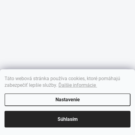
×
Táto webová stránka používa cookies, ktoré pomáhajú
Dobrý deň! 👋 Pomôžem vám nájsť správny diel. Napíšte mi.
zabezpečiť lepšie služby
.
Ďalšie informácie
Nastavenie
Súhlasím