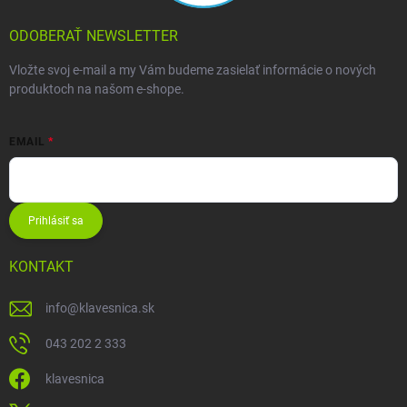
ODOBERAŤ NEWSLETTER
Vložte svoj e-mail a my Vám budeme zasielať informácie o nových
produktoch na našom e-shope.
EMAIL
Prihlásiť sa
KONTAKT
info
@
klavesnica.sk
043 202 2 333
klavesnica