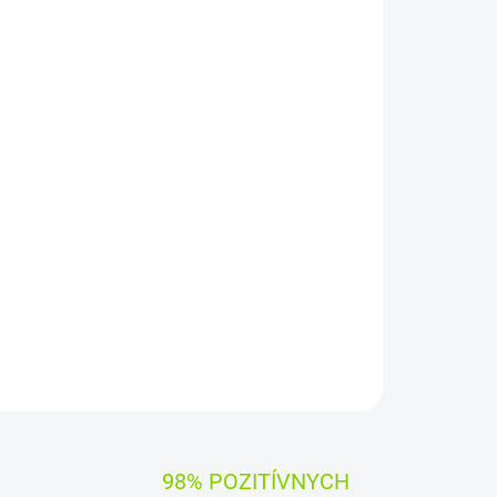
pätie:
10,8 V
Záruka:
12 mesiacov
y Green Cell
ujú dlhý pracovný čas, vysokú trvanlivosť a
iadenia
zaručuje
, že batéria pracuje so zariadením
OPÝTAŤ SA
STRÁŽIŤ
98% POZITÍVNYCH