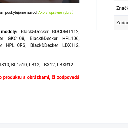
Znač
 vám poskytujeme návod:
Ako si správne vybrať
Zaria
 modely:
Black&Decker BDCDMT112,
ker GKC108, Black&Decker HPL106,
er HPL10RS, Black&Decker LDX112,
310, BL1510, LB12, LBX12, LBXR12
o produktu s obrázkami, či zodpovedá