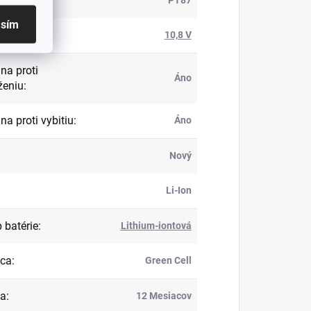
roduktu
:
asím
ie
:
10,8 V
na proti
Áno
ženiu
:
na proti vybitiu
:
Áno
Nový
Li-Ion
 batérie
:
Lithium-iontová
bca
:
Green Cell
ka
:
12 Mesiacov