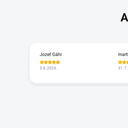
Jozef Gáhi
mart
3.8.2026
31.7