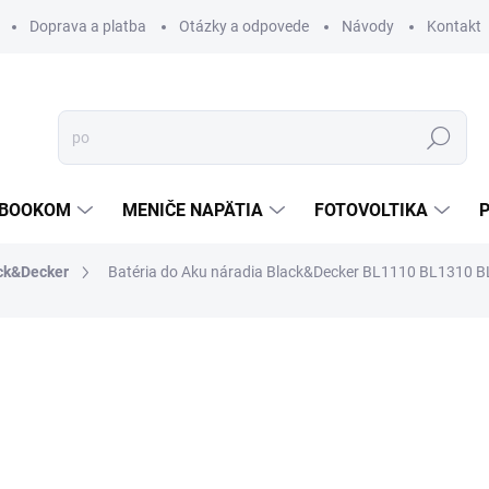
Doprava a platba
Otázky a odpovede
Návody
Kontakt
Hľadať
TEBOOKOM
MENIČE NAPÄTIA
FOTOVOLTIKA
ck&Decker
Batéria do Aku náradia Black&Decker BL1110 BL1310
€27,43
/ ks
€22,30 bez DPH
Jednotková
PREVER DOSTUPNOSŤ
cena:
MOŽNOSTI DORUČENIA