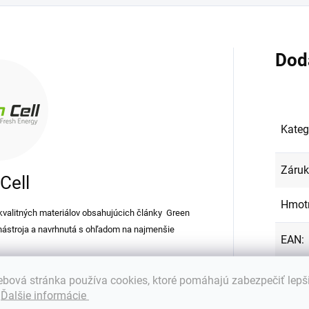
Dod
Kateg
Záru
Cell
Hmot
kvalitných materiálov obsahujúcich články Green
 nástroja a navrhnutá s ohľadom na najmenšie
EAN
:
Kapac
bová stránka používa cookies, ktoré pomáhajú zabezpečiť lepš
.
Ďalšie informácie