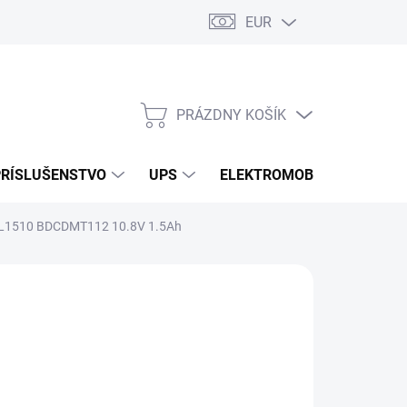
EUR
Podmienky ochrany osobných údajov
Súbory cookies
Rekla
PRÁZDNY KOŠÍK
NÁKUPNÝ
KOŠÍK
PRÍSLUŠENSTVO
UPS
ELEKTROMOBILITA
O
 BL1510 BDCDMT112 10.8V 1.5Ah