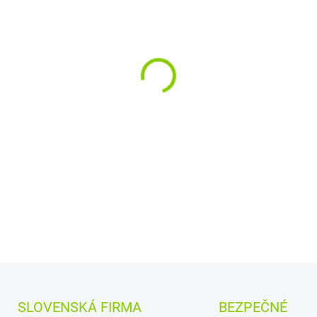
Kapacita:
1500 mAh
Na
Najväčšia
kvalita
značk
Články
Green Cell
zaruč
bezpečnosť
Moderná elektronika r
presne ako pôvodná
DETAILNÉ INFORMÁCIE
SLOVENSKÁ FIRMA
BEZPEČNÉ