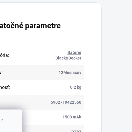
atočné parametre
Batérie
ória
:
Black&Decker
ka
:
12Mesiacov
nosť
:
0.2 kg
5902719422560
ita
:
1500 mAh
ie
PT87