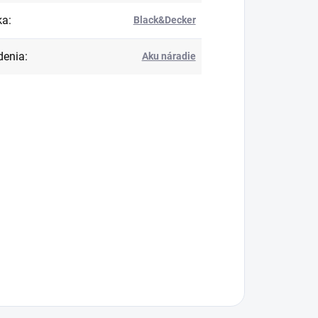
ka
:
Black&Decker
denia
:
Aku náradie