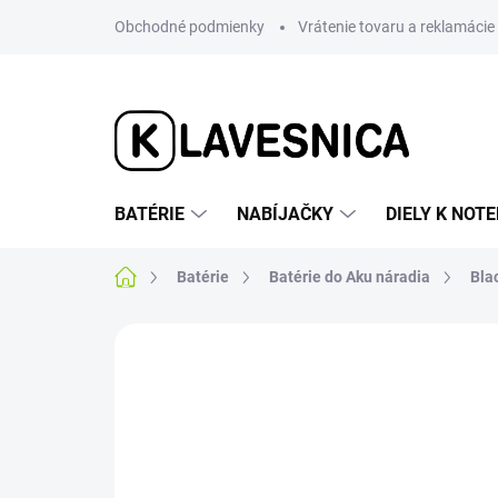
Prejsť
Obchodné podmienky
Vrátenie tovaru a reklamácie
na
obsah
BATÉRIE
NABÍJAČKY
DIELY K NO
Domov
Batérie
Batérie do Aku náradia
Bla
Neohodnotené
Podrobnosti hodnotenia