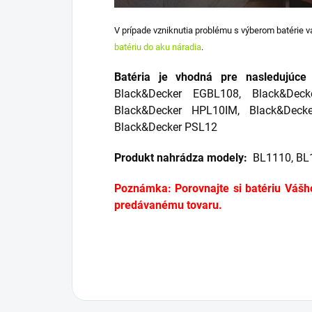
V prípade vzniknutia problému s výberom batérie
batériu do aku náradia
.
Batéria je vhodná pre nasledujúce
Black&Decker EGBL108, Black&Dec
Black&Decker HPL10IM, Black&Deck
Black&Decker PSL12
Produkt nahrádza modely:
BL1110, BL1
Poznámka: Porovnajte si batériu Vášh
predávanému tovaru.