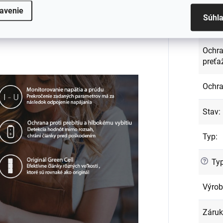
Kód p
avenie
Súhl
Napät
Ochra
preťa
Ochra
Stav
:
Typ
:
?
Typ
Výro
Záru