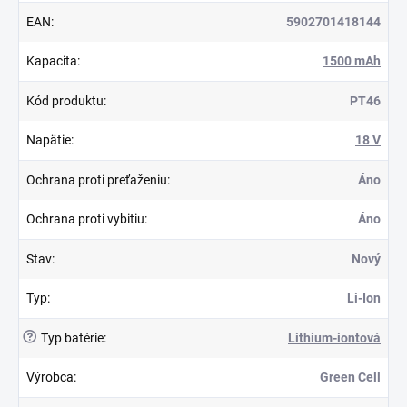
EAN
:
5902701418144
Kapacita
:
1500 mAh
Kód produktu
:
PT46
Napätie
:
18 V
Ochrana proti preťaženiu
:
Áno
Ochrana proti vybitiu
:
Áno
Stav
:
Nový
Typ
:
Li-Ion
?
Typ batérie
:
Lithium-iontová
Výrobca
:
Green Cell