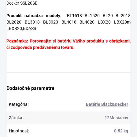
Decker SSL20SB
Produkt nahrádza modely:
BL1518 BL1520 BL20 BL2018
BL2020 BL3018 BL3020 BL4018 BL4020 LBX20 LBX20m
LBXR20,BDASB
Poznámka: Porovnajte si batériu Vášho produktu s obrázkami,
či zodpovedá predávanému tovaru.
Dodatočné parametre
Kategória
:
Batérie Black&Decker
Záruka
:
12Mesiacov
Hmotnosť
:
0.52 kg