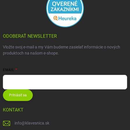
ODOBERAŤ NEWSLETTER
Vložte svoj e-mail a my Vám budeme zasielať informácie o nových
produktoch na našom e-shope.
EMAIL
Prihlásiť sa
KONTAKT
info
@
klavesnica.sk