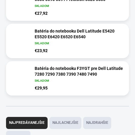
SKLADOM
€27,92
Batéria do notebooku Dell Latitude E5420
E5520 E6420 E6520 E6540
SKLADOM
€23,92
Batéria do notebooku F3YGT pre Dell Latitude
7280 7290 7380 7390 7480 7490
SKLADOM
€29,95
R
a
NAJPREDÁVANEJŠIE
NAJLACNEJŠIE
NAJDRAHŠIE
d