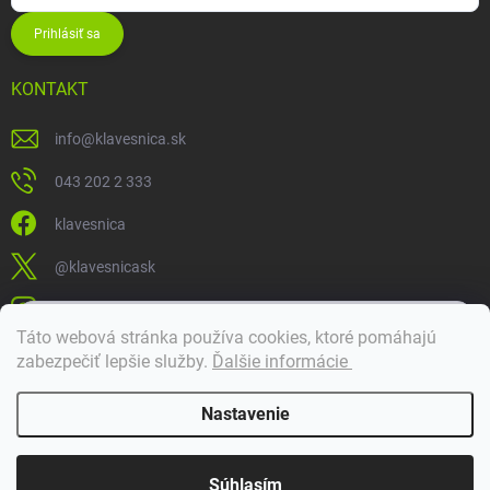
Prihlásiť sa
KONTAKT
info
@
klavesnica.sk
043 202 2 333
klavesnica
@klavesnicask
klavesnica_sk
×
Táto webová stránka používa cookies, ktoré pomáhajú
Dobrý deň! 👋 Pomôžem vám nájsť správny diel. Napíšte mi.
zabezpečiť lepšie služby
.
Ďalšie informácie
Doprava a platba
Nastavenie
Copyright 2026
Klávesnica
. Všetky práva vyhradené.
Súhlasím