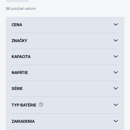
n
i
50
položiek celkom
e
p
CENA
r
o
d
ZNAČKY
u
k
KAPACITA
t
o
v
NAPÄTIE
SÉRIE
?
TYP BATÉRIE
ZARIADENIA