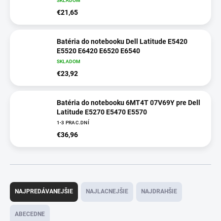
SKLADOM
€21,65
Batéria do notebooku Dell Latitude E5420
E5520 E6420 E6520 E6540
SKLADOM
€23,92
Batéria do notebooku 6MT4T 07V69Y pre Dell
Latitude E5270 E5470 E5570
1-3 PRAC.DNÍ
€36,96
R
a
NAJPREDÁVANEJŠIE
NAJLACNEJŠIE
NAJDRAHŠIE
d
e
ABECEDNE