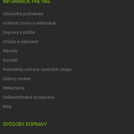
v
i
INFORMÁCIE PRE VÁS
ý
e
p
Obchodné podmienky
i
s
Vrátenie tovaru a reklamácie
u
Doprava a platba
Otázky a odpovede
Návody
Kontakt
Podmienky ochrany osobných údajov
Súbory cookies
Reklamácia
Veľkoobchodná spolupráca
Blog
SPÔSOBY DOPRAVY