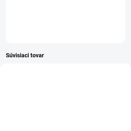
Batérie určené pre telefóny sú zárukou vysokej kvality,
odolnosti a bezpečnosti.
DETAILNÉ INFORMÁCIE
OPÝTAŤ SA
STRÁŽIŤ
Súvisiaci tovar
SKLADOM
SKLADOM
Nokia BL-4C Baterie
Batéria pre Maxcom
890mAh Li-Ion (OEM)
MM426 MM426BB BL-5C