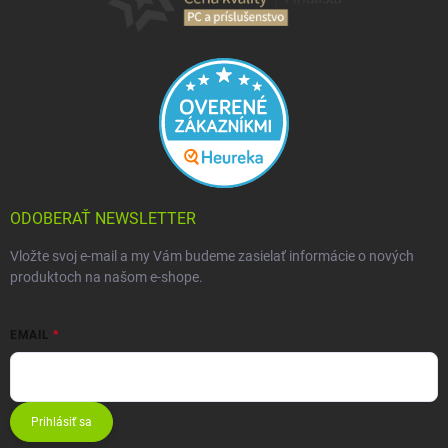
ODOBERAŤ NEWSLETTER
Vložte svoj e-mail a my Vám budeme zasielať informácie o nových
produktoch na našom e-shope.
EMAIL
Prihlásiť sa