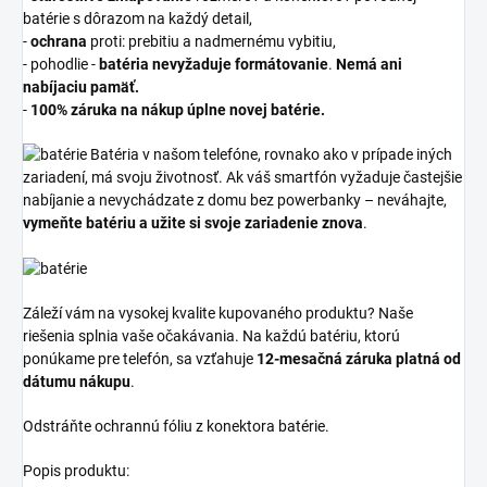
batérie s dôrazom na každý detail,
-
ochrana
proti: prebitiu a nadmernému vybitiu,
- pohodlie -
batéria nevyžaduje formátovanie
.
Nemá ani
nabíjaciu pamäť.
-
100% záruka na nákup úplne novej batérie.
Batéria v našom telefóne, rovnako ako v prípade iných
zariadení, má svoju životnosť. Ak váš smartfón vyžaduje častejšie
nabíjanie a nevychádzate z domu bez powerbanky – neváhajte,
vymeňte batériu a užite si svoje zariadenie znova
.
Záleží vám na vysokej kvalite kupovaného produktu? Naše
riešenia splnia vaše očakávania. Na každú batériu, ktorú
ponúkame pre telefón, sa vzťahuje
12-mesačná záruka platná od
dátumu nákupu
.
Odstráňte ochrannú fóliu z konektora batérie.
Popis produktu: