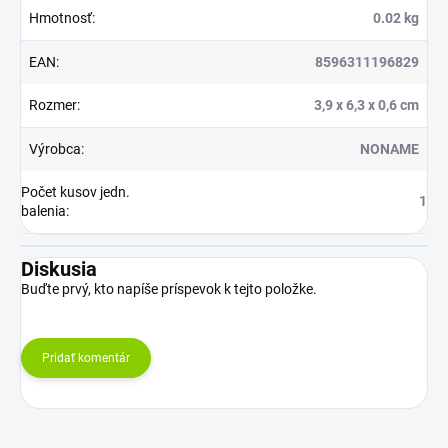
Hmotnosť
:
0.02 kg
EAN
:
8596311196829
Rozmer
:
3,9 x 6,3 x 0,6 cm
Výrobca
:
NONAME
Počet kusov jedn.
1
balenia
:
Diskusia
Buďte prvý, kto napíše príspevok k tejto položke.
Pridať komentár