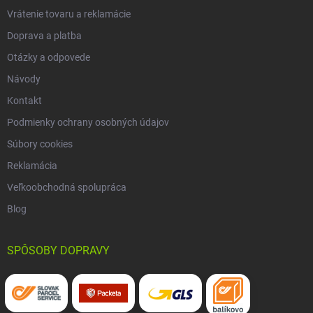
Vrátenie tovaru a reklamácie
Doprava a platba
Otázky a odpovede
Návody
Kontakt
Podmienky ochrany osobných údajov
Súbory cookies
Reklamácia
Veľkoobchodná spolupráca
Blog
SPÔSOBY DOPRAVY