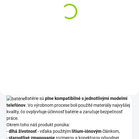
1000 mAh
€6,03
€12,30
€4,90 bez DPH
€10 bez DPH
Do košíka
Do košíka
Batérie určené pre telefóny sú
zárukou vysokej kvality, odolnosti
Kapacita 1000 mAh pre dlhú
a bezpečnosti.
výdrž Bezpečnostné ochrany proti
skratu a prehriatiu Plná...
Batérie sú
plne kompatibilné s jednotlivými modelmi
telefónov
. Vo výrobnom procese boli použité materiály najvyššej
kvality, čo ovplyvňuje účinnosť batérie a zaručuje bezpečnosť
práce.
Okrem toho náš produkt ponúka:
-
dlhá životnosť
- vďaka použitým
lítium-iónovým
článkom,
-
starostlivé zmapovanie
rozmerov a konektorov pôvodnej