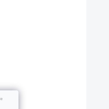
atéria pre
2200Wh
olárne panely,
€307,68
€1 116,53
do karavanov
250,15 bez DPH
€907,75 bez DPH
..
Detail
Detail
aximálna
Lítium-fosfátová
ezpečnosť pri
batéria sa
oužívaní vďaka
vyznačuje
onštrukcii
výnimočnou životnosťou,
abraňujúcej úniku
energetickou
lektrolytu Úplne...
účinnosťou a...
+ DARČEK ZDARMA
ZADARMO
ie