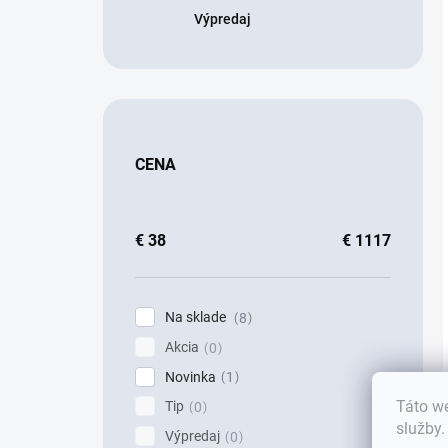
Výpredaj
CENA
€
38
€
1117
Na sklade
8
Akcia
0
Novinka
1
Táto we
Tip
0
služby
Výpredaj
0