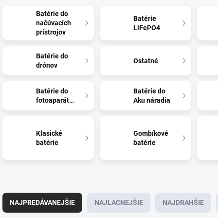
Batérie do
Batérie
načúvacích
LiFePO4
prístrojov
Batérie do
Ostatné
drónov
Batérie do
Batérie do
fotoaparátov
Aku náradia
Klasické
Gombíkové
batérie
batérie
R
a
NAJPREDÁVANEJŠIE
NAJLACNEJŠIE
NAJDRAHŠIE
d