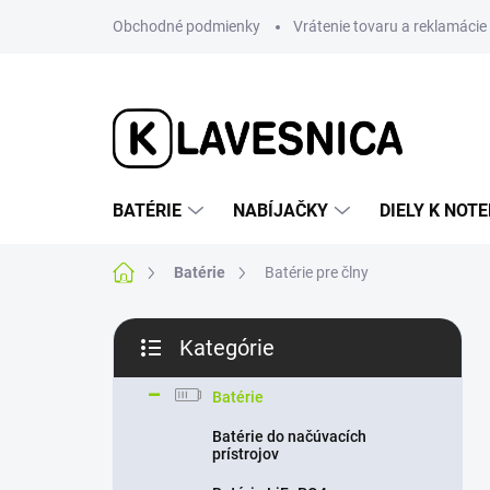
Prejsť
Obchodné podmienky
Vrátenie tovaru a reklamácie
na
obsah
BATÉRIE
NABÍJAČKY
DIELY K NO
Domov
Batérie
Batérie pre člny
B
Kategórie
o
Preskočiť
č
kategórie
n
Batérie
ý
Batérie do načúvacích
p
prístrojov
a