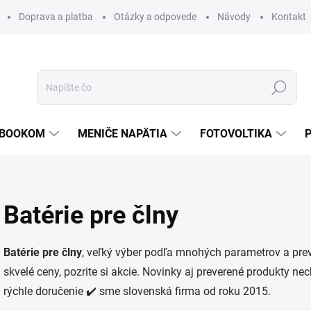
Doprava a platba
Otázky a odpovede
Návody
Kontakt
Hľadať
TEBOOKOM
MENIČE NAPÄTIA
FOTOVOLTIKA
Batérie pre člny
Batérie pre člny
, veľký výber podľa mnohých parametrov a pre
skvelé ceny, pozrite si akcie. Novinky aj preverené produkty ne
rýchle doručenie ✔️ sme slovenská firma od roku 2015.