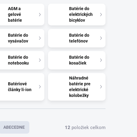
AGM a
Batérie do
gelové
elektrických
batérie
bicyklov
Batérie do
Batérie do
vysávačov
telefónov
Batérie do
Batérie do
notebooku
kosačiek
Náhradné
Batériové
batérie pre
články li-ion
elektrické
kolobežky
12
položiek celkom
ABECEDNE