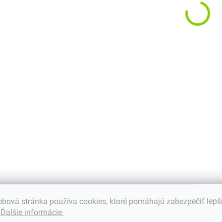
b
Ideálny pre
Ideálny pre
€872,44
€562,11
s
karavany a
karavany a
€709,30 bez DPH
€457 bez DPH
lode
lode
€
.
Do košíka
Do košíka
Dlhá životnosť: Až
Dlhá životnosť: Až
M
2000 nabíjacích
2000 nabíjacích
b
cyklov s 80%
cyklov s 80%
p
kapacitou. Vysoký
kapacitou. Vysoký
k
výkon: Výstupný
výkon: Výstupný
z
prúd...
prúd...
e
bová stránka používa cookies, ktoré pomáhajú zabezpečiť lepš
.
Ďalšie informácie