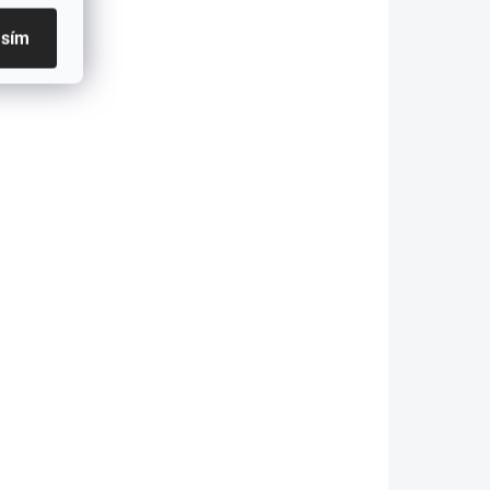
asím
PREVER
1-3 PRAC.DNÍ
DOSTUPNOSŤ
Bezúdržbová
atéria
batéria AGM
LiFePO4
VRLA 12V
100Ah 12.8V
200Ah pre člny
1280Wh
a fotovoltaické
€330,07
€472,38
zariadenia
€268,35 bez DPH
384,05 bez DPH
Do košíka
Detail
Maximálna
ízka hmotnosť a
bezpečnosť pri
lhšia životnosť -
používaní vďaka
atéria LiFePO4
konštrukcii
0Ah váži približne
zabraňujúcej úniku
 14 kg menej ako
elektrolytu Úplne...
j...