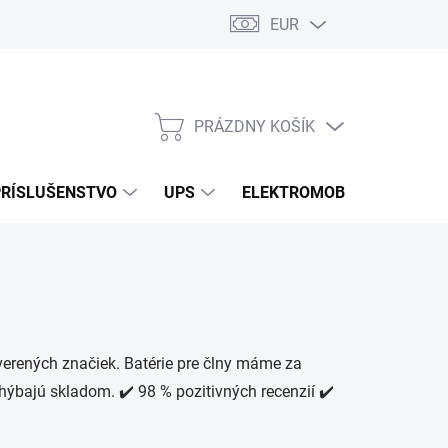
EUR
Podmienky ochrany osobných údajov
Súbory cookies
Rekla
PRÁZDNY KOŠÍK
NÁKUPNÝ
KOŠÍK
PRÍSLUŠENSTVO
UPS
ELEKTROMOBILITA
O
verených značiek. Batérie pre člny máme za
chýbajú skladom. ✔️ 98 % pozitivných recenzií ✔️