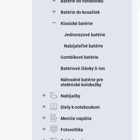
Batérie do notebooku
Batérie do kosačiek
Klasické batérie
Jednorazové batérie
Nabíjateľné batérie
Gombíkové batérie
Batériové články li-ion
Náhradné batérie pre
elektrické kolobežky
Nabíjačky
Diely k notebookom
Meniče napätia
Fotovoltika