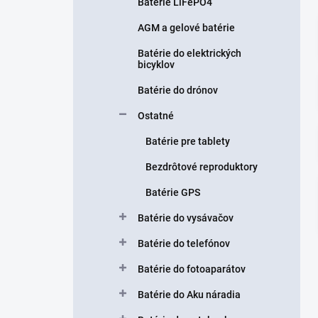
n
Batérie LiFePO4
e
AGM a gelové batérie
l
Batérie do elektrických
bicyklov
Batérie do drónov
Ostatné
Batérie pre tablety
Bezdrôtové reproduktory
Batérie GPS
Batérie do vysávačov
Batérie do telefónov
Batérie do fotoaparátov
Batérie do Aku náradia